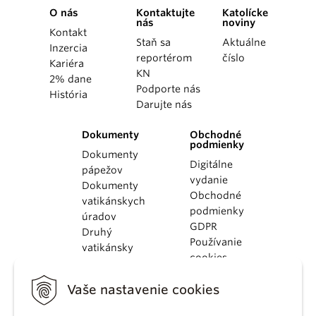
O nás
Kontaktujte
Katolícke
nás
noviny
Kontakt
Staň sa
Aktuálne
Inzercia
reportérom
číslo
Kariéra
KN
2% dane
Podporte nás
História
Darujte nás
Dokumenty
Obchodné
podmienky
Dokumenty
Digitálne
pápežov
vydanie
Dokumenty
Obchodné
vatikánskych
podmienky
úradov
GDPR
Druhý
Používanie
vatikánsky
cookies
koncil
Dokumenty
Vaše nastavenie cookies
KBS
Kódex