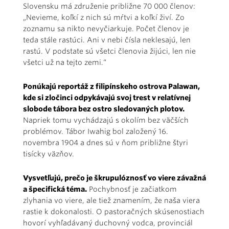
Slovensku má združenie približne 70 000 členov:
„Nevieme, koľkí z nich sú mŕtvi a koľkí živí. Zo
zoznamu sa nikto nevyčiarkuje. Počet členov je
teda stále rastúci. Ani v nebi čísla neklesajú, len
rastú. V podstate sú všetci členovia žijúci, len nie
všetci už na tejto zemi.“
Ponúkajú reportáž z filipínskeho ostrova Palawan,
kde si zločinci odpykávajú svoj trest v relatívnej
slobode tábora bez ostro sledovaných plotov.
Napriek tomu vychádzajú s okolím bez väčších
problémov. Tábor Iwahig bol založený 16.
novembra 1904 a dnes sú v ňom približne štyri
tisícky väzňov.
Vysvetľujú, prečo je škrupulóznosť vo viere závažná
a špecifická téma.
Pochybnosť je začiatkom
zlyhania vo viere, ale tiež znamením, že naša viera
rastie k dokonalosti. O pastoračných skúsenostiach
hovorí vyhľadávaný duchovný vodca, provinciál