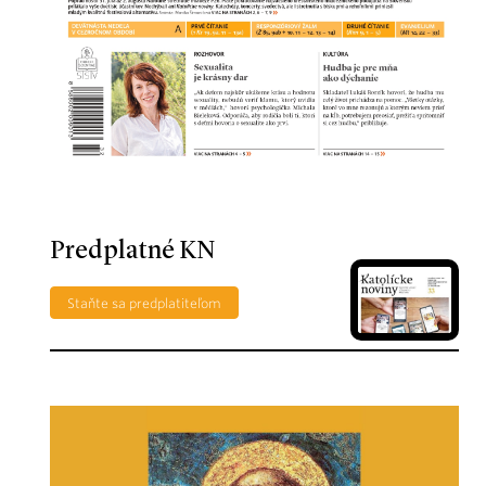
Predplatné KN
Staňte sa predplatiteľom