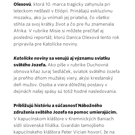
Olexovú
, ktorá 10. marca tragicky zahynula pri
leteckom nešťastí v Etiópii. Prinášajú exkluzívnu
mozaiku, ako ju vnímali jej priatelia, čo všetko
stihla za svoj krátky život a čo pre ňu znamenala
Afrika. V rubrike Misie si môžete prečítať aj
poslednú reportáž, ktorú Danica Olexová tento rok
pripravila pre Katolícke noviny.
Katolícke noviny
sa venujú aj významu sviatku
svätého Jozefa.
Ako píše v rubrike Duchovná
obnova kňaz Juraj Sedláček, sviatok svätého Jozefa
je preňho dňom mužskej viery, akýsi kresťanský
deň mužov. Osoba a viera dôležitej postavy v
dejinách našej spásy sú totiž hodné nasledovania.
Približujú históriu a súčasnosť Nábožného
združenia svätého Jozefa na pomoc umierajúcim.
V kapucínskom kláštore v Kremnických Baniach
sídli slovenská filiálka. Gvardián tamojšieho
kapucínskeho kláštora Peter Vician hovorí, že na