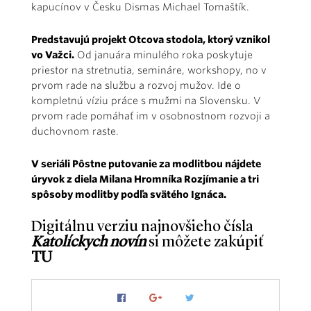
kapucínov v Česku Dismas Michael Tomaštík.
Predstavujú projekt Otcova stodola, ktorý vznikol
vo Važci.
Od januára minulého roka poskytuje
priestor na stretnutia, semináre, workshopy, no v
prvom rade na službu a rozvoj mužov. Ide o
kompletnú víziu práce s mužmi na Slovensku. V
prvom rade pomáhať im v osobnostnom rozvoji a
duchovnom raste.
V seriáli Pôstne putovanie za modlitbou nájdete
úryvok z diela Milana Hromníka Rozjímanie a tri
spôsoby modlitby podľa svätého Ignáca.
Digitálnu verziu najnovšieho čísla
Katolíckych novín
si môžete zakúpiť
TU