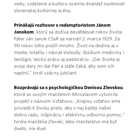
vedu, vzdelanie a kultúru ocenila dvanásť osobností
slovenskej kultúrnej scény.
Prinášajú rozhovor s redemptoristom Jánom
Janokom
, ktorý sa dožíva deväťdesiat rokov života.
Páter Ján Janok CSsR sa narodil 2. marca 1929. Za
90 rokov toho prežil mnoho. Život na dedine aj v
meste; totalitu i návrat slobody; štúdium medicíny i
teológie; laickú prácu aj pastoráciu. „Dar života aj
svoje dary mi dal Pán a stále čaká, aby som ich
naplnil,“ tvrdí vzácny jubilant.
Rozprávajú sa s psychologičkou Denisou Zlevskou
,
ktorá so svojím manželom Miroslavom vytvorila
projekt s názvom Vzťahovo. „Krajinu vzťahov sme
priviedli k životu preto, aby v nej každý našiel
dobrú radu, inšpiráciu i efektívnu odbornú pomoc,“
tvrdia manželia Zlevskí, lebo manželstvo má byť
dueto, nie duel.