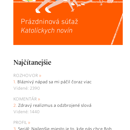
Najčítanejšie
ROZHOVOR
Bláznivý nápad sa mi páčil čoraz viac
Videné: 2390
KOMENTÁR
Zdravý realizmus a odzbrojené slová
Videné: 1440
PROFIL
Seriál: Najlepšie miesto je to, kde nás chce Boh