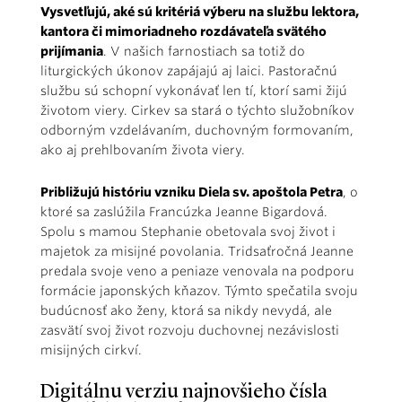
Vysvetľujú, aké sú kritériá výberu na službu lektora,
kantora či mimoriadneho rozdávateľa svätého
prijímania
. V našich farnostiach sa totiž do
liturgických úkonov zapájajú aj laici. Pastoračnú
službu sú schopní vykonávať len tí, ktorí sami žijú
životom viery. Cirkev sa stará o týchto služobníkov
odborným vzdelávaním, duchovným formovaním,
ako aj prehlbovaním života viery.
Približujú históriu vzniku Diela sv. apoštola Petra
, o
ktoré sa zaslúžila Francúzka Jeanne Bigardová.
Spolu s mamou Stephanie obetovala svoj život i
majetok za misijné povolania. Tridsaťročná Jeanne
predala svoje veno a peniaze venovala na podporu
formácie japonských kňazov. Týmto spečatila svoju
budúcnosť ako ženy, ktorá sa nikdy nevydá, ale
zasvätí svoj život rozvoju duchovnej nezávislosti
misijných cirkví.
Digitálnu verziu najnovšieho čísla