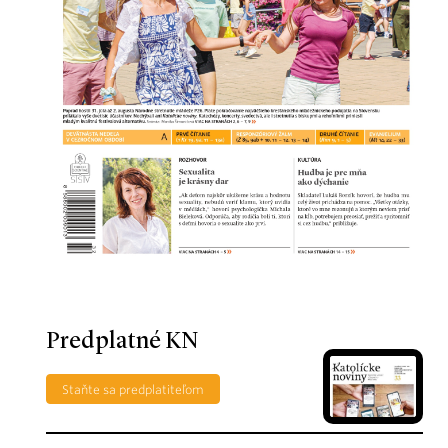
Predplatné KN
Staňte sa predplatiteľom