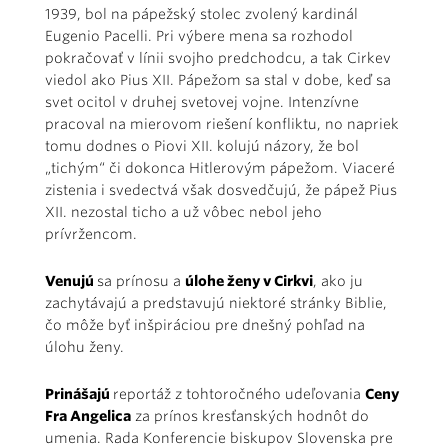
1939, bol na pápežský stolec zvolený kardinál
Eugenio Pacelli. Pri výbere mena sa rozhodol
pokračovať v línii svojho predchodcu, a tak Cirkev
viedol ako Pius XII. Pápežom sa stal v dobe, keď sa
svet ocitol v druhej svetovej vojne. Intenzívne
pracoval na mierovom riešení konfliktu, no napriek
tomu dodnes o Piovi XII. kolujú názory, že bol
„tichým“ či dokonca Hitlerovým pápežom. Viaceré
zistenia i svedectvá však dosvedčujú, že pápež Pius
XII. nezostal ticho a už vôbec nebol jeho
prívržencom.
Venujú
sa prínosu a
úlohe ženy v Cirkvi
, ako ju
zachytávajú a predstavujú niektoré stránky Biblie,
čo môže byť inšpiráciou pre dnešný pohľad na
úlohu ženy.
Prinášajú
reportáž z tohtoročného udeľovania
Ceny
Fra Angelica
za prínos kresťanských hodnôt do
umenia. Rada Konferencie biskupov Slovenska pre