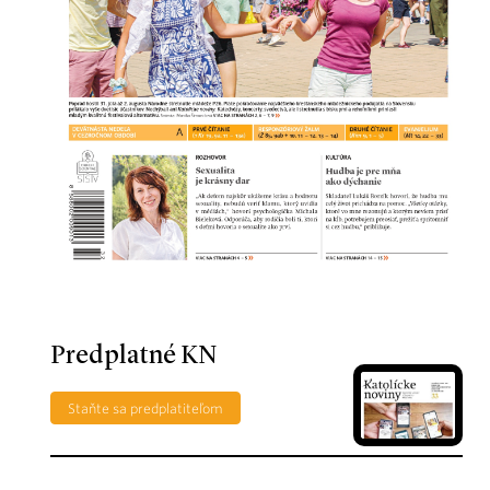
Predplatné KN
Staňte sa predplatiteľom