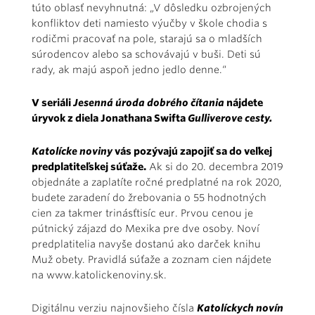
túto oblasť nevyhnutná: „V dôsledku ozbrojených
konfliktov deti namiesto výučby v škole chodia s
rodičmi pracovať na pole, starajú sa o mladších
súrodencov alebo sa schovávajú v buši. Deti sú
rady, ak majú aspoň jedno jedlo denne.“
V seriáli
Jesenná úroda dobrého čítania
nájdete
úryvok z diela Jonathana Swifta
Gulliverove cesty.
Katolícke noviny
vás pozývajú zapojiť sa do veľkej
predplatiteľskej súťaže.
Ak si do 20. decembra 2019
objednáte a zaplatíte ročné predplatné na rok 2020,
budete zaradení do žrebovania o 55 hodnotných
cien za takmer trinásťtisíc eur. Prvou cenou je
pútnický zájazd do Mexika pre dve osoby. Noví
predplatitelia navyše dostanú ako darček knihu
Muž obety. Pravidlá súťaže a zoznam cien nájdete
na
www.katolickenoviny.sk.
Digitálnu verziu najnovšieho čísla
Katolíckych novín