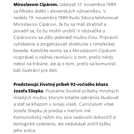
Miroslavom Cipárom.
Udalosti 17. novembra 1989
sa hlboko dotkli i slovenských výtvarníkov. V
nedeľu 19. novembra 1989 Rudo Sikora telefonoval
Miroslavovi Cipárovi, že by sa mali stretnúť a
poradiť sa, čo by mohli urobiť. V obývačke u
Cipárovcov sa zišlo jedenásť mužov činu. Pripravili
vyhlásenie a zorganizovali stretnutie v Umeleckej
besede.
Katolícke noviny
sa s Miroslavom Cipárom
rozprávali o nežnej revolúcii; o tom, prečo nikdy
nebol na tribúne; ale aj o tom, prečo sa komunisti
báli ilustrácií pre deti.
Predstavujú životný príbeh 92-ročného kňaza
Jozefa Sliepku
. Poznáme životné príbehy mnohých
mladých mužov, ktorým totalita zabránila študovať
a stať sa kňazom v svojej vlasti. Curriculum vitae
Jozefa Sliepku je predsa v niečom iné.
Komunistický režim mu síce nedovolil dokončiť si
teologické vzdelanie, ale nedokázal zničiť túžbu
jeho srdca.