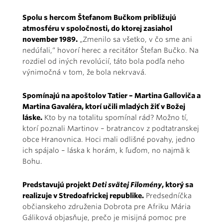
Spolu s hercom Štefanom Bučkom približujú
atmosféru v spoločnosti, do ktorej zasiahol
november 1989.
„Zmenilo sa všetko, v čo sme ani
nedúfali,“ hovorí herec a recitátor Štefan Bučko. Na
rozdiel od iných revolúcií, táto bola podľa neho
výnimočná v tom, že bola nekrvavá.
Spomínajú na apoštolov Tatier – Martina Galloviča a
Martina Gavaléra, ktorí učili mladých žiť v Božej
láske.
Kto by na totalitu spomínal rád? Možno tí,
ktorí poznali Martinov – bratrancov z podtatranskej
obce Hranovnica. Hoci mali odlišné povahy, jedno
ich spájalo – láska k horám, k ľuďom, no najmä k
Bohu.
Predstavujú projekt
Deti svätej Filomény
, ktorý sa
realizuje v Stredoafrickej republike.
Predsedníčka
občianskeho združenia Dobrota pre Afriku Mária
Gáliková objasňuje, prečo je misijná pomoc pre