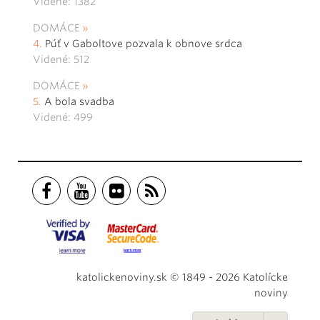
Videné: 1382
DOMÁCE
Púť v Gaboltove pozvala k obnove srdca
Videné: 512
DOMÁCE
A bola svadba
Videné: 499
katolickenoviny.sk © 1849 - 2026 Katolícke
noviny