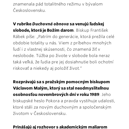
znamenala pád totalitného režimu v bývalom
Československu.
V rubrike
Duchovná obnova
sa venujú ľudskej
slobode, ktorá je Božím darom
. Biskup František
Rábek píše: „Patrím do generácie, ktorá prežila celé
obdobie totality u nás. Viem z príbehov mnohých
ľudí i z vlastnej skúsenosti, čo znamená žiť v
neslobode. Túžba po živote v slobode bola neraz
taká veľká, že ľudia pre jej dosiahnutie boli ochotní
riskovať a niekedy aj položiť život.“
Rozprávajú sa s pražským pomocným biskupom
Václavom Malým, ktorý sa stal neodmysliteľnou
osobnosťou novembrových dní v roku 1989
. Jeho
biskupské heslo Pokora a pravda vystihuje udalosti,
ktoré stáli za novým duchovným a spoločenským
životom v Československu.
Prinášajú aj rozhovor s akademickým maliarom