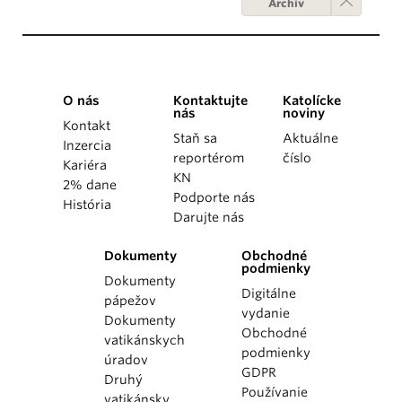
Archív
O nás
Kontaktujte
Katolícke
nás
noviny
Kontakt
Staň sa
Aktuálne
Inzercia
reportérom
číslo
Kariéra
KN
2% dane
Podporte nás
História
Darujte nás
Dokumenty
Obchodné
podmienky
Dokumenty
Digitálne
pápežov
vydanie
Dokumenty
Obchodné
vatikánskych
podmienky
úradov
GDPR
Druhý
Používanie
vatikánsky