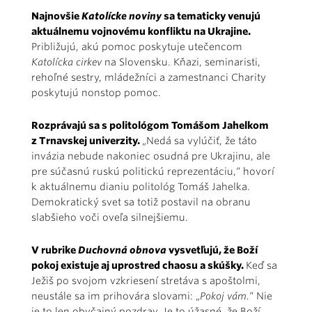
Najnovšie
Katolícke noviny
sa tematicky venujú
aktuálnemu vojnovému konfliktu na Ukrajine.
Približujú, akú pomoc poskytuje utečencom
Katolícka cirkev
na Slovensku. Kňazi, seminaristi,
rehoľné sestry, mládežníci a zamestnanci Charity
poskytujú nonstop pomoc.
Rozprávajú sa s politológom Tomášom Jahelkom
z Trnavskej univerzity.
„Nedá sa vylúčiť, že táto
invázia nebude nakoniec osudná pre Ukrajinu, ale
pre súčasnú ruskú politickú reprezentáciu,“ hovorí
k aktuálnemu dianiu politológ Tomáš Jahelka.
Demokratický svet sa totiž postavil na obranu
slabšieho voči oveľa silnejšiemu.
V rubrike
Duchovná obnova
vysvetľujú, že Boží
pokoj existuje aj uprostred chaosu a skúšky.
Keď sa
Ježiš po svojom vzkriesení stretáva s apoštolmi,
neustále sa im prihovára slovami: „
Pokoj vám.
“ Nie
je to len obyčajný pozdrav. Je to úžasné, že Boží