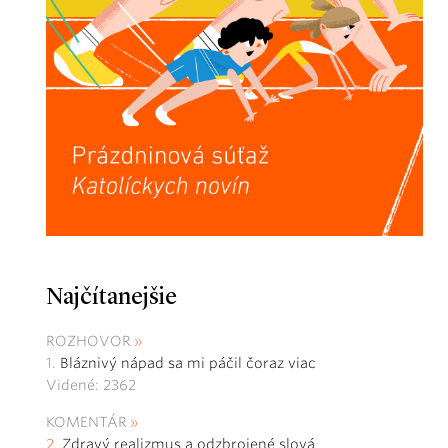
Najčítanejšie
ROZHOVOR
Bláznivý nápad sa mi páčil čoraz viac
Videné: 2362
KOMENTÁR
Zdravý realizmus a odzbrojené slová