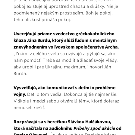
pokoj existuje aj uprostred chaosu a skúšky. Nie je
podmienený nejakým prostredím. Boh je pokoj.
Jeho blízkosť prináša pokoj.
Uverejňujú priame svedectvo gréckokatolíckeho
kňaza Jána Burdu, ktorý slúži ľuďom s mentálnym
znevýhodnením vo ľvovskom spoločenstve Archa.
„Známi z celého sveta sa ozývajú a pýtajú sa, ako
nám pomôcť. Treba sa modliť a žiadať svoje vlády,
aby urobili pre Ukrajinu maximum,“ hovorí Ján
Burda.
Vysvetľujú, ako komunikovať s deťmi o probléme
vojny.
Deti o tom vedia. Dokonca aj tie najmenšie.
V škole i medzi sebou otvárajú témy, ktoré doteraz
nemuseli riešiť.
Rozprávajú sa s herečkou Slávkou Halčákovou,
ktorá načítala na audioknihu
Príbehy spod akácie
od
Danice Olexovej.
Úryvky z knihy a Danicine básne