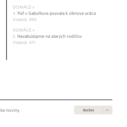
DOMÁCE
Púť v Gaboltove pozvala k obnove srdca
Videné: 490
DOMÁCE
Nezabúdajme na starých rodičov
Videné: 471
cke noviny
Archív