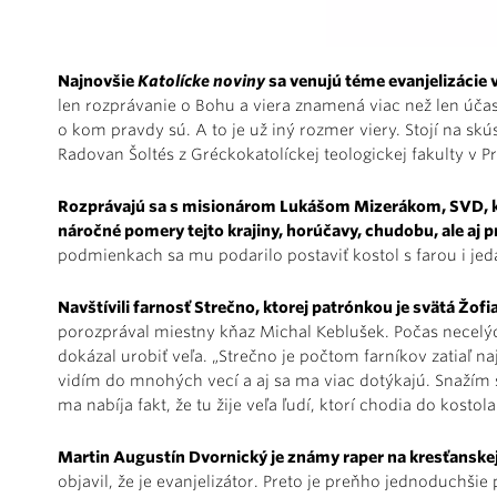
Najnovšie
Katolícke noviny
sa venujú téme evanjelizácie
len rozprávanie o Bohu a viera znamená viac než len účas
o kom pravdy sú. A to je už iný rozmer viery. Stojí na sk
Radovan Šoltés z Gréckokatolíckej teologickej fakulty v P
Rozprávajú sa s misionárom Lukášom Mizerákom, SVD, kt
náročné pomery tejto krajiny, horúčavy, chudobu, ale aj p
podmienkach sa mu podarilo postaviť kostol s farou i jedá
Navštívili farnosť Strečno, ktorej patrónkou je svätá Žofi
porozprával miestny kňaz Michal Keblušek. Počas necelýc
dokázal urobiť veľa. „Strečno je počtom farníkov zatiaľ na
vidím do mnohých vecí a aj sa ma viac dotýkajú. Snažím 
ma nabíja fakt, že tu žije veľa ľudí, ktorí chodia do kostol
Martin Augustín Dvornický je známy raper na kresťanske
objavil, že je evanjelizátor. Preto je preňho jednoduchš