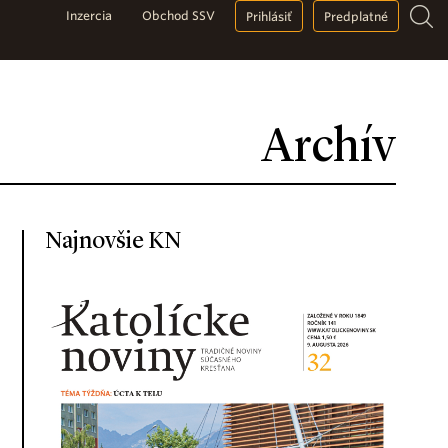
Inzercia
Obchod SSV
Prihlásiť
Predplatné
Archív
Najnovšie KN