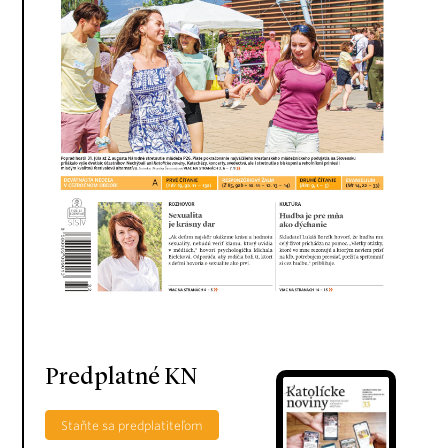
Predplatné KN
Staňte sa predplatiteľom