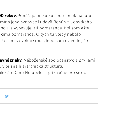
00 rokov.
Prinášajú niekoľko spomienok na túto
pomína jeho synovec Ľudovít Behún z Udavského.
jho uja vybavuje, sú pomaranče. Bol som ešte
z Ríma pomaranče. O tých tu vtedy nebolo
. Ja som sa veľmi smial, lebo som už vedel, že
hlavné znaky.
Náboženské spoločenstvo s prvkami
u“, prísna hierarchická štruktúra,
alezián Dano Holúbek za príznačné pre sektu.