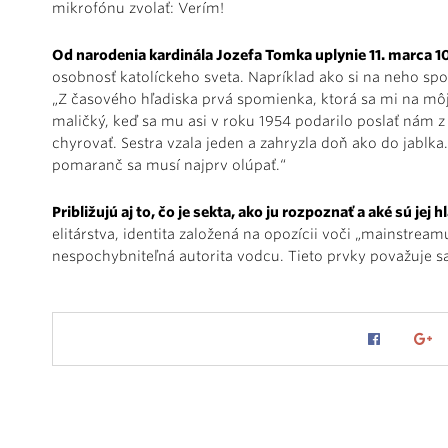
mikrofónu zvolať: Verím!
Od narodenia kardinála Jozefa Tomka uplynie 11. marca 1
osobnosť katolíckeho sveta. Napríklad ako si na neho s
„Z časového hľadiska prvá spomienka, ktorá sa mi na mô
maličký, keď sa mu asi v roku 1954 podarilo poslať nám 
chyrovať. Sestra vzala jeden a zahryzla doň ako do jablka
pomaranč sa musí najprv olúpať.“
Približujú aj to, čo je sekta, ako ju rozpoznať a aké sú jej 
elitárstva, identita založená na opozícii voči „mainstream
nespochybniteľná autorita vodcu. Tieto prvky považuje s