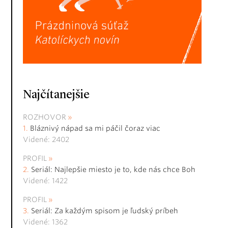
Najčítanejšie
ROZHOVOR
Bláznivý nápad sa mi páčil čoraz viac
Videné: 2402
PROFIL
Seriál: Najlepšie miesto je to, kde nás chce Boh
Videné: 1422
PROFIL
Seriál: Za každým spisom je ľudský príbeh
Videné: 1362