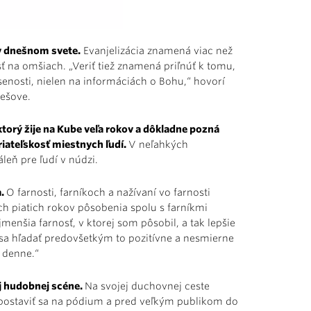
 v dnešnom svete.
Evanjelizácia znamená viac než
ť na omšiach. „Veriť tiež znamená priľnúť k tomu,
úsenosti, nielen na informáciách o Bohu,“ hovorí
rešove.
orý žije na Kube veľa rokov a dôkladne pozná
riateľskosť miestnych ľudí.
V neľahkých
leň pre ľudí v núdzi.
a.
O farnosti, farníkoch a nažívaní vo farnosti
h piatich rokov pôsobenia spolu s farníkmi
jmenšia farnosť, v ktorej som pôsobil, a tak lepšie
sa hľadať predovšetkým to pozitívne a nesmierne
a denne.“
j hudobnej scéne.
Na svojej duchovnej ceste
ie postaviť sa na pódium a pred veľkým publikom do