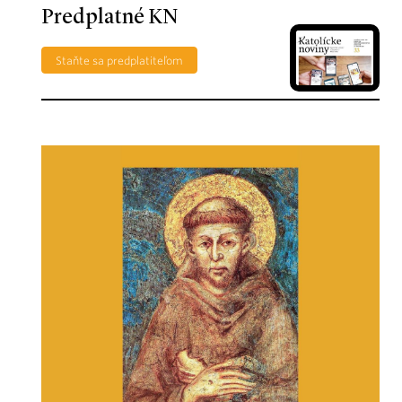
Predplatné KN
Staňte sa predplatiteľom