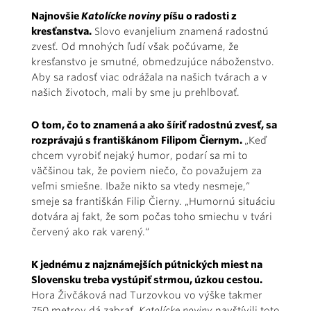
Najnovšie
Katolícke noviny
píšu o radosti z
kresťanstva.
Slovo evanjelium znamená radostnú
zvesť. Od mnohých ľudí však počúvame, že
kresťanstvo je smutné, obmedzujúce náboženstvo.
Aby sa radosť viac odrážala na našich tvárach a v
našich životoch, mali by sme ju prehlbovať.
O tom, čo to znamená a ako šíriť radostnú zvesť, sa
rozprávajú s františkánom Filipom Čiernym.
„Keď
chcem vyrobiť nejaký humor, podarí sa mi to
väčšinou tak, že poviem niečo, čo považujem za
veľmi smiešne. Ibaže nikto sa vtedy nesmeje,“
smeje sa františkán Filip Čierny. „Humornú situáciu
dotvára aj fakt, že som počas toho smiechu v tvári
červený ako rak varený.“
K jednému z najznámejších pútnických miest na
Slovensku treba vystúpiť strmou, úzkou cestou.
Hora Živčáková nad Turzovkou vo výške takmer
750 metrov dá zabrať.
Katolícke noviny
navštívili toto