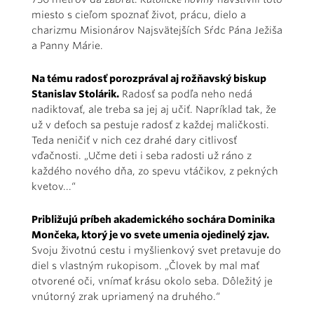
miesto s cieľom spoznať život, prácu, dielo a
charizmu Misionárov Najsvätejších Sŕdc Pána Ježiša
a Panny Márie.
Na tému radosť porozprával aj rožňavský biskup
Stanislav Stolárik.
Radosť sa podľa neho nedá
nadiktovať, ale treba sa jej aj učiť. Napríklad tak, že
už v deťoch sa pestuje radosť z každej maličkosti.
Teda neničiť v nich cez drahé dary citlivosť
vďačnosti. „Učme deti i seba radosti už ráno z
každého nového dňa, zo spevu vtáčikov, z pekných
kvetov...“
Približujú príbeh akademického sochára Dominika
Mončeka, ktorý je vo svete umenia ojedinelý zjav.
Svoju životnú cestu i myšlienkový svet pretavuje do
diel s vlastným rukopisom. „Človek by mal mať
otvorené oči, vnímať krásu okolo seba. Dôležitý je
vnútorný zrak upriamený na druhého.“