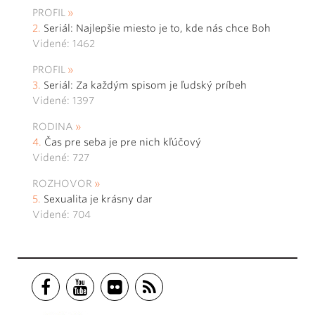
PROFIL
Seriál: Najlepšie miesto je to, kde nás chce Boh
Videné: 1462
PROFIL
Seriál: Za každým spisom je ľudský príbeh
Videné: 1397
RODINA
Čas pre seba je pre nich kľúčový
Videné: 727
ROZHOVOR
Sexualita je krásny dar
Videné: 704