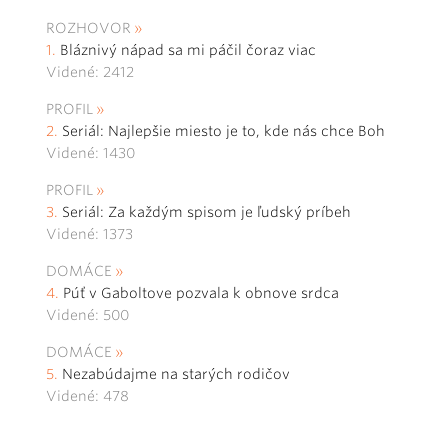
ROZHOVOR
Bláznivý nápad sa mi páčil čoraz viac
Videné: 2412
PROFIL
Seriál: Najlepšie miesto je to, kde nás chce Boh
Videné: 1430
PROFIL
Seriál: Za každým spisom je ľudský príbeh
Videné: 1373
DOMÁCE
Púť v Gaboltove pozvala k obnove srdca
Videné: 500
DOMÁCE
Nezabúdajme na starých rodičov
Videné: 478