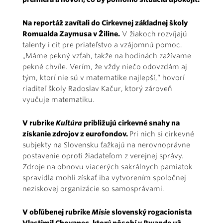
Na reportáž zavítali do Cirkevnej základnej školy
Romualda Zaymusa v Žiline.
V žiakoch rozvíjajú
talenty i cit pre priateľstvo a vzájomnú pomoc.
„Máme pekný vzťah, takže na hodinách zažívame
pekné chvíle. Verím, že vždy niečo odovzdám aj
tým, ktorí nie sú v matematike najlepší,“ hovorí
riaditeľ školy Radoslav Kačur, ktorý zároveň
vyučuje matematiku.
V rubrike
Kultúra
približujú cirkevné snahy na
získanie zdrojov z eurofondov.
Pri nich si cirkevné
subjekty na Slovensku ťažkajú na nerovnoprávne
postavenie oproti žiadateľom z verejnej správy.
Zdroje na obnovu viacerých sakrálnych pamiatok
spravidla mohli získať iba vytvorením spoločnej
neziskovej organizácie so samosprávami.
V obľúbenej rubrike
Misie
slovenský rogacionista
Vlastimil Chovanec, ktorý pôsobí v Rwande už