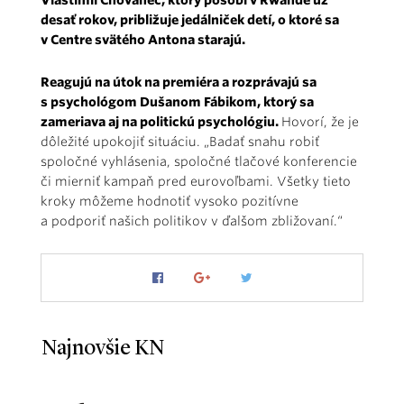
desať rokov, približuje jedálniček detí, o ktoré sa
v Centre svätého Antona starajú.
Reagujú na útok na premiéra a rozprávajú sa
s psychológom Dušanom Fábikom, ktorý sa
zameriava aj na politickú psychológiu.
Hovorí, že je
dôležité upokojiť situáciu. „Badať snahu robiť
spoločné vyhlásenia, spoločné tlačové konferencie
či mierniť kampaň pred eurovoľbami. Všetky tieto
kroky môžeme hodnotiť vysoko pozitívne
a podporiť našich politikov v ďalšom zbližovaní.“
Najnovšie KN