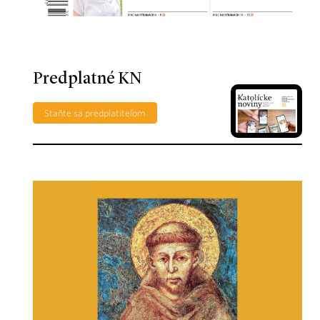
Predplatné KN
Staňte sa predplatiteľom