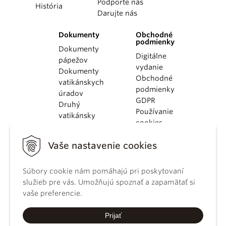
Podporte nás
História
Darujte nás
Dokumenty
Obchodné
podmienky
Dokumenty
Digitálne
pápežov
vydanie
Dokumenty
Obchodné
vatikánskych
podmienky
úradov
GDPR
Druhý
Používanie
vatikánsky
cookies
koncil
Dokumenty
Vaše nastavenie cookies
KBS
Kódex
Súbory cookie nám pomáhajú pri poskytovaní
kánonického
služieb pre vás. Umožňujú spoznať a zapamätať si
práva
vaše preferencie.
Katechizmus
Katolíckej
Prijať
cirkvi