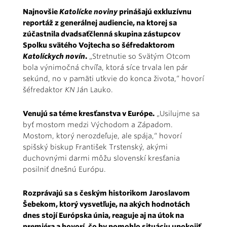
Najnovšie
Katolícke noviny
prinášajú exkluzívnu
reportáž z generálnej audiencie, na ktorej sa
zúčastnila dvadsaťčlenná skupina zástupcov
Spolku svätého Vojtecha so šéfredaktorom
Katolíckych novín
.
„Stretnutie so Svätým Otcom
bola výnimočná chvíľa, ktorá síce trvala len pár
sekúnd, no v pamäti utkvie do konca života,“ hovorí
šéfredaktor
KN
Ján Lauko.
Venujú sa téme kresťanstva v Európe.
„Usilujme sa
byť mostom medzi Východom a Západom.
Mostom, ktorý nerozdeľuje, ale spája,“ hovorí
spišský biskup František Trstenský, akými
duchovnými darmi môžu slovenskí kresťania
posilniť dnešnú Európu.
Rozprávajú sa s českým historikom Jaroslavom
Šebekom, ktorý vysvetľuje, na akých hodnotách
dnes stojí Európska únia, reaguje aj na útok na
premiéra a hovorí, čo by pomohlo situáciu upokojiť.