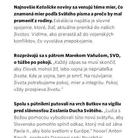
Najnovšie
Katolícke noviny
sa venujú téme mier, čo
znamená mier podľa Svätého písma a prečo by mal
prameniť z rodiny.
Eskalácia napätia je slovné
spojenie, ktoré, žiaľ, aktuálne preniká do našich
životov. Vidíme, ako prerastá až do vojenských
konfliktov, čo vyvoláva znepokojenie.
Rozprávajú sa s pátrom Marekom Vaňušom, SVD,
o túžbe po pokoji.
„Každý zápas sa musí skončiť,
aby človek mohol žiť, lebo vojna je nepriateľka
života. Kde je vojna, tam je smrť. Na rozvíjanie
života potrebujeme pokoj, mier a integritu. Pokoj
vždy prospieva životu.“
Spolu s pútnikmi putovali na vrch Butkov na vigíliu
pred slávnosťou Zoslania Ducha Svätého.
„Ľudia s
Božou pomocou vybudovali túto novú svätyňu, aby
Slovensko pomohlo splniť odkaz, ktorý má od Jána
Pavla II., aby bolo svetlom v Európe,“ hovorí Anton
Barcík, predseda Dozornej rady Považskej