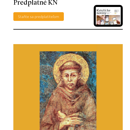
Predplatné KN
Staňte sa predplatiteľom