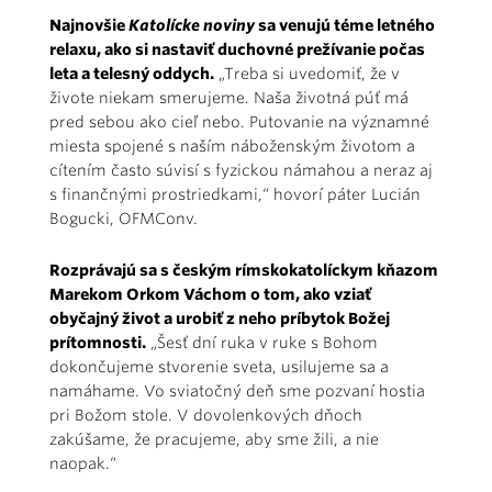
Najnovšie
Katolícke noviny
sa venujú téme letného
relaxu, ako si nastaviť duchovné prežívanie počas
leta a telesný oddych.
„Treba si uvedomiť, že v
živote niekam smerujeme. Naša životná púť má
pred sebou ako cieľ nebo. Putovanie na významné
miesta spojené s naším náboženským životom a
cítením často súvisí s fyzickou námahou a neraz aj
s finančnými prostriedkami,“ hovorí páter Lucián
Bogucki, OFMConv.
Rozprávajú sa s českým rímskokatolíckym kňazom
Marekom Orkom Váchom o tom, ako vziať
obyčajný život a urobiť z neho príbytok Božej
prítomnosti.
„Šesť dní ruka v ruke s Bohom
dokončujeme stvorenie sveta, usilujeme sa a
namáhame. Vo sviatočný deň sme pozvaní hostia
pri Božom stole. V dovolenkových dňoch
zakúšame, že pracujeme, aby sme žili, a nie
naopak.“