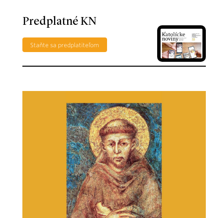
Predplatné KN
Staňte sa predplatiteľom