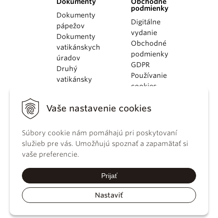
Dokumenty
Obchodné
podmienky
Dokumenty
Digitálne
pápežov
vydanie
Dokumenty
Obchodné
vatikánskych
podmienky
úradov
GDPR
Druhý
Používanie
vatikánsky
cookies
koncil
Dokumenty
Vaše nastavenie cookies
KBS
Kódex
Súbory cookie nám pomáhajú pri poskytovaní
kánonického
služieb pre vás. Umožňujú spoznať a zapamätať si
práva
vaše preferencie.
Katechizmus
Katolíckej
Prijať
cirkvi
Nastaviť