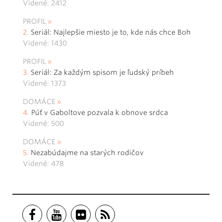
Videné: 2412
PROFIL
Seriál: Najlepšie miesto je to, kde nás chce Boh
Videné: 1430
PROFIL
Seriál: Za každým spisom je ľudský príbeh
Videné: 1373
DOMÁCE
Púť v Gaboltove pozvala k obnove srdca
Videné: 500
DOMÁCE
Nezabúdajme na starých rodičov
Videné: 478