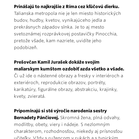
Prinášajú to najkrajšie z Ríma cez kľúčovú dierku.
Talianska metropola nie je len miesto historických
budov, hudby, kvetov, vynikajúceho jedla a
prekrásnych západov slnka. Je to aj mesto
svetoznámej rozprávkovej postavičky Pinocchia,
pretože všade, kam nazriete, uvidíte jeho
podobizeň.
Prešovčan Kamil Jurašek dokáže svojím
maliarskym kumštom ozdobiť azda všetko a všade.
Či už ide o nástenné obrazy a fresky v interiéroch a
exteriéroch, reprodukcie obrazov, portréty,
karikatúry, figurálne obrazy, abstrakciu, krajinky,
kvety, zvieratá.
Pripomínajú si sté výročie narodenia sestry
Bernadety Pánčiovej.
Skromná žena, plná odvahy,
modlitby, obety, viery i nádeje. S nezlomným
charakterom, rozhodnosťou, niekedy aj prísnosťou
učiteľky. Vždy s ružencom v rukách a s typickým