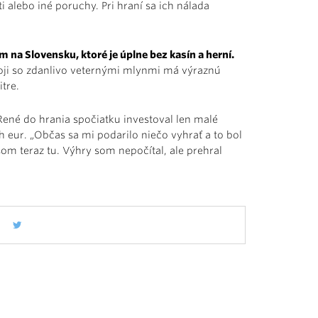
 alebo iné poruchy. Pri hraní sa ich nálada
 na Slovensku, ktoré je úplne bez kasín a herní.
boji so zdanlivo veternými mlynmi má výraznú
itre.
ené do hrania spočiatku investoval len malé
h eur. „Občas sa mi podarilo niečo vyhrať a to bol
som teraz tu. Výhry som nepočítal, ale prehral