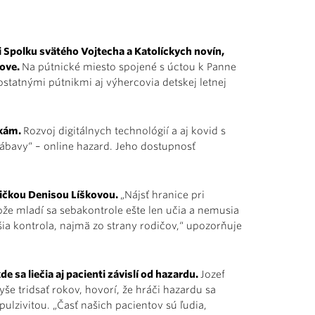
i Spolku svätého Vojtecha a Katolíckych novín,
tove.
Na pútnické miesto spojené s úctou k Panne
 ostatnými pútnikmi aj výhercovia detskej letnej
ikám.
Rozvoj digitálnych technológií a aj kovid s
ábavy“ – online hazard. Jeho dostupnosť
gičkou Denisou Líškovou.
„Nájsť hranice pri
ože mladí sa sebakontrole ešte len učia a nemusia
ajšia kontrola, najmä zo strany rodičov,“ upozorňuje
e sa liečia aj pacienti závislí od hazardu.
Jozef
še tridsať rokov, hovorí, že hráči hazardu sa
ulzivitou. „Časť našich pacientov sú ľudia,