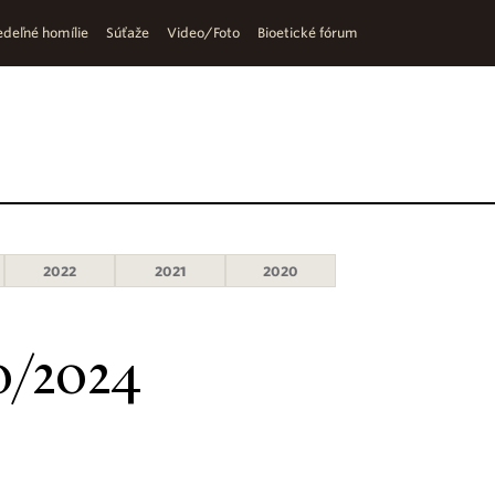
deľné homílie
Súťaže
Video/Foto
Bioetické fórum
2022
2021
2020
0/2024