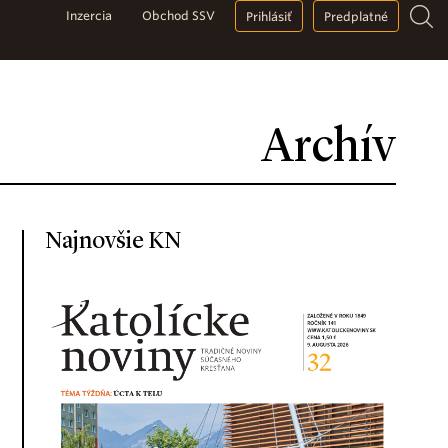
Inzercia
Obchod SSV
Prihlásiť
Predplatné
Archív
Najnovšie KN