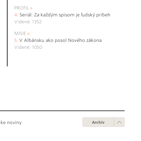
PROFIL
Seriál: Za každým spisom je ľudský príbeh
Videné: 1352
MISIE
V Albánsku ako posol Nového zákona
Videné: 1050
cke noviny
Archív