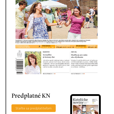
Predplatné KN
Staňte sa predplatiteľom