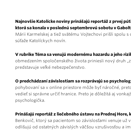
Najnovšie Katolícke noviny prinášajú reportáž z prvej pút
ktorá sa konala v poslednú septembrovú sobotu v Gabol
Márii Karmelskej a tiež svätému Vojtechovi prišli spolu s
súťaže Katolíckych novín.
V rubrike Téma sa venujú modernému hazardu a jeho riz
obmedzením spoločenského života priniesli nový druh „z
predstavuje veľké nebezpečenstvo.
O predchádzaní závislostiam sa rozprávajú so psycholo
pohybovaní sa v online priestore môže byť náročné, pret
vedieť si správne určiť hranice. Preto je dôležitá aj vonk
psychologička.
Prinášajú reportáž z liečebného ústavu na Prednej Hore, kd
Benkovič, ktorý sa pacientom so závislosťami venuje už vy
odlišujú od ostatných závislých väčšou vzrušivosťou a imp