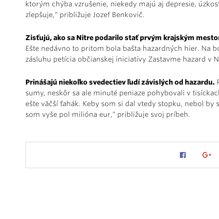
ktorým chýba vzrušenie, niekedy majú aj depresie, úzkosti
zlepšuje,“ približuje Jozef Benkovič.
Zisťujú, ako sa Nitre podarilo stať prvým krajským mestom
Ešte nedávno to pritom bola bašta hazardných hier. Na 
zásluhu petícia občianskej iniciatívy Zastavme hazard v N
Prinášajú niekoľko svedectiev ľudí závislých od hazardu.
R
sumy, neskôr sa ale minuté peniaze pohybovali v tisíckac
ešte väčší ťahák. Keby som si dal vtedy stopku, nebol by 
som vyše pol milióna eur,“ približuje svoj príbeh.