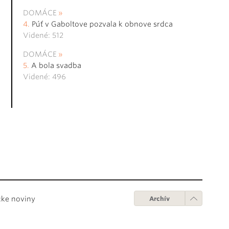
DOMÁCE
Púť v Gaboltove pozvala k obnove srdca
Videné: 512
DOMÁCE
A bola svadba
Videné: 496
cke noviny
Archív