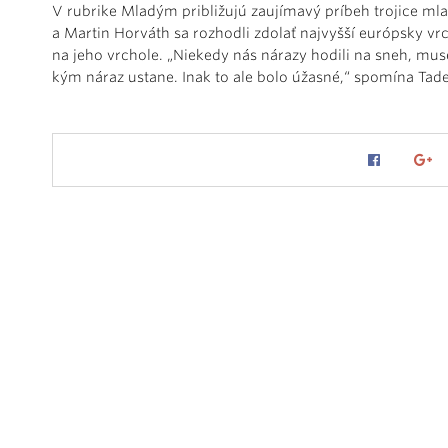
V rubrike Mladým približujú zaujímavý príbeh trojice m
a Martin Horváth sa rozhodli zdolať najvyšší európsky vrc
na jeho vrchole. „Niekedy nás nárazy hodili na sneh, muse
kým náraz ustane. Inak to ale bolo úžasné,“ spomína Tade