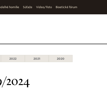
deľné homílie
Súťaže
Video/Foto
Bioetické fórum
2022
2021
2020
9/2024