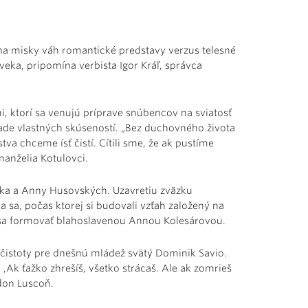
 na misky váh romantické predstavy verzus telesné
loveka, pripomína verbista Igor Kráľ, správca
 ktorí sa venujú príprave snúbencov na sviatosť
lade vlastných skúseností. „Bez duchovného života
a chceme ísť čistí. Cítili sme, že ak pustíme
manželia Kotulovci.
eka a Anny Husovských. Uzavretiu zväzku
sa, počas ktorej si budovali vzťah založený na
li sa formovať blahoslavenou Annou Kolesárovou.
 čistoty pre dnešnú mládež svätý Dominik Savio.
 ,Ak ťažko zhrešíš, všetko strácaš. Ale ak zomrieš
 don Luscoň.