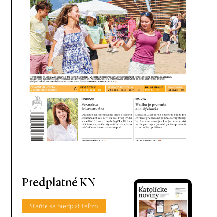
Predplatné KN
Staňte sa predplatiteľom