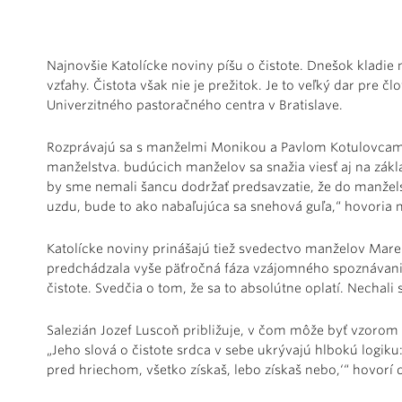
Najnovšie Katolícke noviny píšu o čistote. Dnešok kladie
vzťahy. Čistota však nie je prežitok. Je to veľký dar pre č
Univerzitného pastoračného centra v Bratislave.
Rozprávajú sa s manželmi Monikou a Pavlom Kotulovcami,
manželstva. budúcich manželov sa snažia viesť aj na zák
by sme nemali šancu dodržať predsavzatie, že do manželstv
uzdu, bude to ako nabaľujúca sa snehová guľa,“ hovoria 
Katolícke noviny prinášajú tiež svedectvo manželov Mar
predchádzala vyše päťročná fáza vzájomného spoznávania 
čistote. Svedčia o tom, že sa to absolútne oplatí. Necha
Salezián Jozef Luscoň približuje, v čom môže byť vzorom
„Jeho slová o čistote srdca v sebe ukrývajú hlbokú logiku:
pred hriechom, všetko získaš, lebo získaš nebo,‘“ hovorí