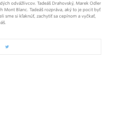
ladých odvážlivcov. Tadeáš Drahovský, Marek Odler
h Mont Blanc. Tadeáš rozpráva, aký to je pocit byť
li sme si kľaknúť, zachytiť sa cepínom a vyčkať,
áš.