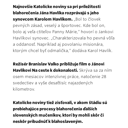
Najnovšie Katolícke noviny sa pri príležitosti
blahorečenia Jána Havlíka rozprávajú s jeho
synovcom Karolom Havlíkom.
„Bol to človek
pevných zásad, veselý a športovec. Kde bol on,
bolo aj veľa ctiteľov Panny Márie,“ hovorí o Jankovi
Havlíkovi synovec. „Charakterizovala ho pevná vôľa
a oddanosť. Napríklad aj povolaniu misionára,
ktorým chcel byť odmalička,“ dodáva Karol Havlík.
Režisér Branislav Valko približuje film o Jánovi
Havlíkovi Na ceste k dokonalosti.
Skrýva sa za ním
osem mesiacov intenzívnej práce, natočenie 28
svedectiev a vyše desaťtisíc najazdených
kilometrov.
Katolícke noviny tiež zisťovali, v akom štádiu sú
prebiehajúce procesy blahorečenia ďalších
slovenských mučeníkov, ktorí by mohli skôr či
neskôr pribudnúť k blahoslaveným.