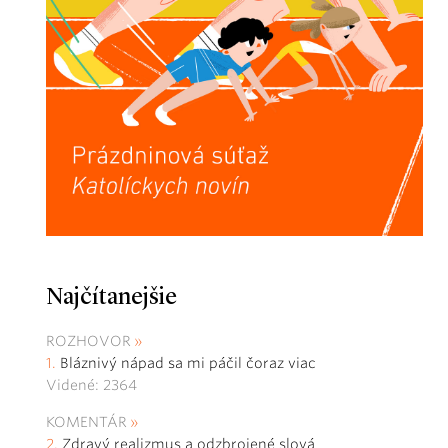
Najčítanejšie
ROZHOVOR
Bláznivý nápad sa mi páčil čoraz viac
Videné: 2364
KOMENTÁR
Zdravý realizmus a odzbrojené slová