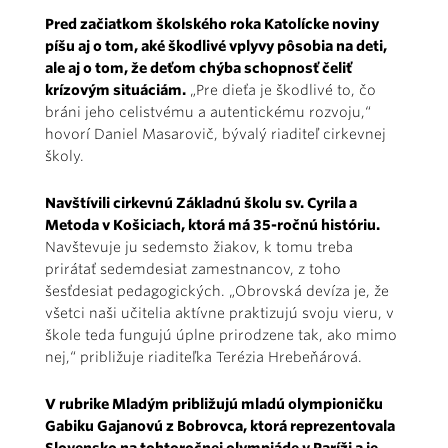
Pred začiatkom školského roka Katolícke noviny
píšu aj o tom, aké škodlivé vplyvy pôsobia na deti,
ale aj o tom, že deťom chýba schopnosť čeliť
krízovým situáciám.
„Pre dieťa je škodlivé to, čo
bráni jeho celistvému a autentickému rozvoju,“
hovorí Daniel Masarovič, bývalý riaditeľ cirkevnej
školy.
Navštívili cirkevnú Základnú školu sv. Cyrila a
Metoda v Košiciach, ktorá má 35-ročnú históriu.
Navštevuje ju sedemsto žiakov, k tomu treba
prirátať sedemdesiat zamestnancov, z toho
šesťdesiat pedagogických. „Obrovská devíza je, že
všetci naši učitelia aktívne praktizujú svoju vieru, v
škole teda fungujú úplne prirodzene tak, ako mimo
nej,“ približuje riaditeľka Terézia Hrebeňárová.
V rubrike Mladým približujú mladú olympioničku
Gabiku Gajanovú z Bobrovca, ktorá reprezentovala
Slovensko na tohtoročnej olympiáde v Paríži a je