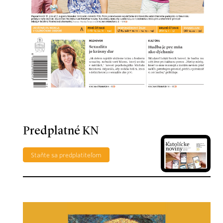
Predplatné KN
Staňte sa predplatiteľom