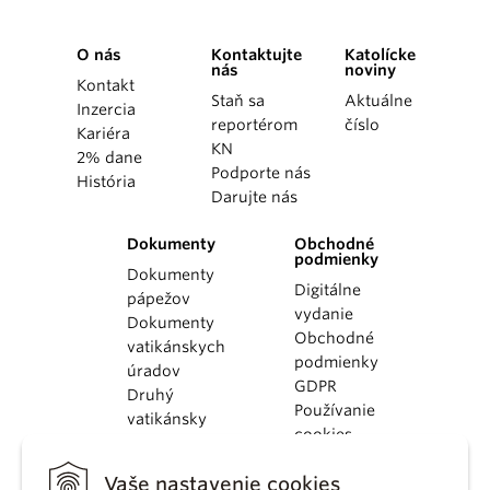
O nás
Kontaktujte
Katolícke
nás
noviny
Kontakt
Staň sa
Aktuálne
Inzercia
reportérom
číslo
Kariéra
KN
2% dane
Podporte nás
História
Darujte nás
Dokumenty
Obchodné
podmienky
Dokumenty
Digitálne
pápežov
vydanie
Dokumenty
Obchodné
vatikánskych
podmienky
úradov
GDPR
Druhý
Používanie
vatikánsky
cookies
koncil
Dokumenty
Vaše nastavenie cookies