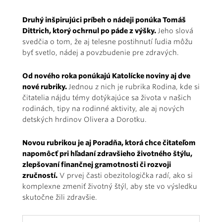
Druhý inšpirujúci príbeh o nádeji ponúka Tomáš
Dittrich, ktorý ochrnul po páde z výšky.
Jeho slová
svedčia o tom, že aj telesne postihnutí ľudia môžu
byť svetlo, nádej a povzbudenie pre zdravých.
Od nového roka ponúkajú Katolícke noviny aj dve
nové rubriky.
Jednou z nich je rubrika Rodina, kde si
čitatelia nájdu témy dotýkajúce sa života v našich
rodinách, tipy na rodinné aktivity, ale aj nových
detských hrdinov Olivera a Dorotku.
Novou rubrikou je aj Poradňa, ktorá chce čitateľom
napomôcť pri hľadaní zdravšieho životné­ho štýlu,
zlepšovaní finančnej gramotnosti či rozvoji
zručností.
V prvej časti obezitologička radí, ako si
komplexne zmeniť životný štýl, aby ste vo výsledku
skutočne žili zdravšie.