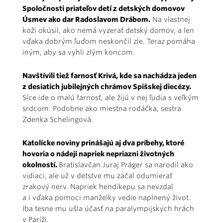
Spoločnosti priateľov detí z detských domovov
Úsmev ako dar Radoslavom Drábom.
Na vlastnej
koži okúsil, ako nemá vyzerať detský domov, a len
vďaka dobrým ľuďom neskončil zle. Teraz pomáha
iným, aby sa vyhli zlým koncom.
Navštívili tiež farnosť Krivá, kde sa nachádza jeden
z desiatich jubilejných chrámov Spišskej diecézy.
Síce ide o malú farnosť, ale žijú v nej ľudia s veľkým
srdcom. Podobne ako miestna rodáčka, sestra
Zdenka Schelingová.
Katolícke noviny prinášajú aj dva príbehy, ktoré
hovoria o nádeji napriek nepriazni životných
okolností.
Bratislavčan Juraj Práger sa narodil ako
vidiaci, ale už v detstve mu začal odumierať
zrakový nerv. Napriek hendikepu sa nevzdal
a i vďaka pomoci manželky vedie naplnený život.
Iba tesne mu ušla účasť na paralympijských hrách
v Paríži.