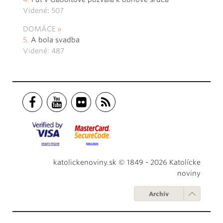
Videné: 507
DOMÁCE
A bola svadba
Videné: 487
katolickenoviny.sk © 1849 - 2026 Katolícke
noviny
Archív