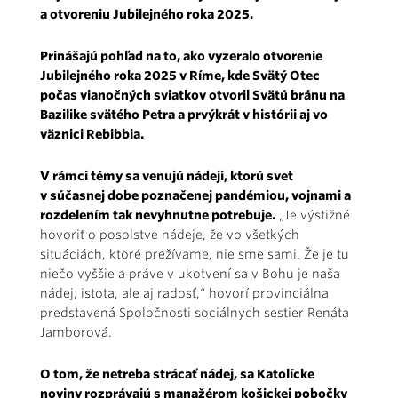
a otvoreniu Jubilejného roka 2025.
Prinášajú pohľad na to, ako vyzeralo otvorenie
Jubilejného roka 2025 v Ríme, kde Svätý Otec
počas vianočných sviatkov otvoril Svätú bránu na
Bazilike svätého Petra a prvýkrát v histórii aj vo
väznici Rebibbia.
V rámci témy sa venujú nádeji, ktorú svet
v súčasnej dobe poznačenej pandémiou, vojnami a
rozdelením tak nevyhnutne potrebuje.
„Je výstižné
hovoriť o posolstve nádeje, že vo všetkých
situáciách, ktoré prežívame, nie sme sami. Že je tu
niečo vyššie a práve v ukotvení sa v Bohu je naša
nádej, istota, ale aj radosť,“ hovorí provinciálna
predstavená Spoločnosti sociálnych sestier Renáta
Jamborová.
O tom, že netreba strácať nádej, sa Katolícke
noviny rozprávajú s manažérom košickej pobočky