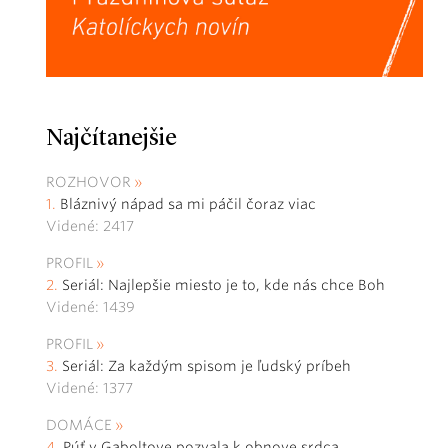
Najčítanejšie
ROZHOVOR
Bláznivý nápad sa mi páčil čoraz viac
Videné: 2417
PROFIL
Seriál: Najlepšie miesto je to, kde nás chce Boh
Videné: 1439
PROFIL
Seriál: Za každým spisom je ľudský príbeh
Videné: 1377
DOMÁCE
Púť v Gaboltove pozvala k obnove srdca