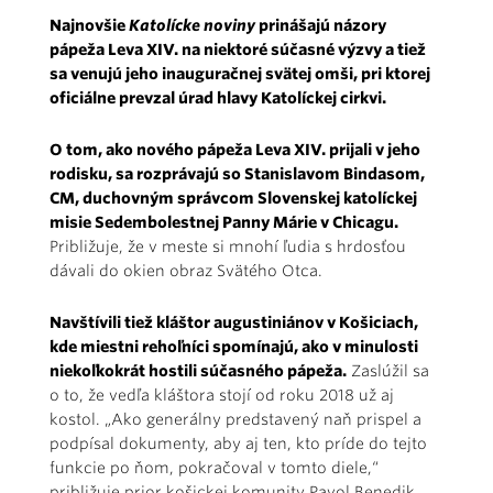
Najnovšie
Katolícke noviny
prinášajú názory
pápeža Leva XIV. na niektoré súčasné výzvy a tiež
sa venujú jeho inauguračnej svätej omši, pri ktorej
oficiálne prevzal úrad hlavy Katolíckej cirkvi.
O tom, ako nového pápeža Leva XIV. prijali v jeho
rodisku, sa rozprávajú so Stanislavom Bindasom,
CM, duchovným správcom Slovenskej katolíckej
misie Sedembolestnej Panny Márie v Chicagu.
Približuje, že v meste si mnohí ľudia s hrdosťou
dávali do okien obraz Svätého Otca.
Navštívili tiež kláštor augustiniánov v Košiciach,
kde miestni rehoľníci spomínajú, ako v minulosti
niekoľkokrát hostili súčasného pápeža.
Zaslúžil sa
o to, že vedľa kláštora stojí od roku 2018 už aj
kostol. „Ako generálny predstavený naň prispel a
podpísal dokumenty, aby aj ten, kto príde do tejto
funkcie po ňom, pokračoval v tomto diele,“
približuje prior košickej komunity Pavol Benedik.