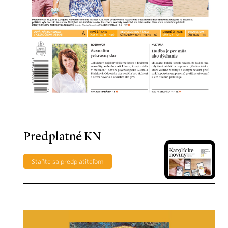
Predplatné KN
Staňte sa predplatiteľom