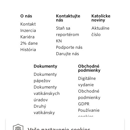
O nás
Kontaktujte
Katolícke
nás
noviny
Kontakt
Staň sa
Aktuálne
Inzercia
reportérom
číslo
Kariéra
KN
2% dane
Podporte nás
História
Darujte nás
Dokumenty
Obchodné
podmienky
Dokumenty
Digitálne
pápežov
vydanie
Dokumenty
Obchodné
vatikánskych
podmienky
úradov
GDPR
Druhý
Používanie
vatikánsky
cookies
koncil
Dokumenty
Vaše nastavenie cookies