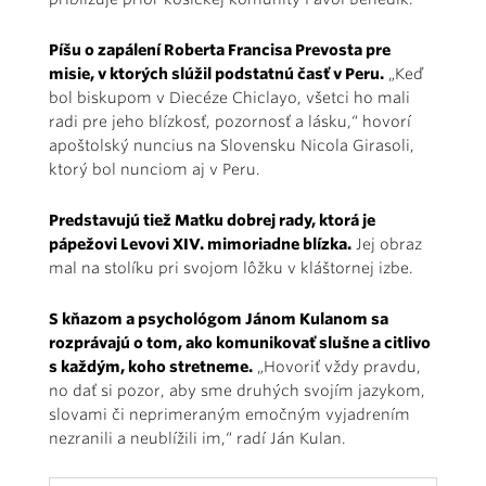
Píšu o zapálení Roberta Francisa Prevosta pre
misie, v ktorých slúžil podstatnú časť v Peru.
„Keď
bol biskupom v Diecéze Chiclayo, všetci ho mali
radi pre jeho blízkosť, pozornosť a lásku,“ hovorí
apoštolský nuncius na Slovensku Nicola Girasoli,
ktorý bol nunciom aj v Peru.
Predstavujú tiež Matku dobrej rady, ktorá je
pápežovi Levovi XIV. mimoriadne blízka.
Jej obraz
mal na stolíku pri svojom lôžku v kláštornej izbe.
S kňazom a psychológom Jánom Kulanom sa
rozprávajú o tom, ako komunikovať slušne a citlivo
s každým, koho stretneme.
„Hovoriť vždy pravdu,
no dať si pozor, aby sme druhých svojím jazykom,
slovami či neprimeraným emočným vyjadrením
nezranili a neublížili im,“ radí Ján Kulan.