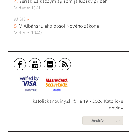
Seriál: Za každým spisom je ľudský príbeh
Videné: 1341
MISIE
V Albánsku ako posol Nového zákona
Videné: 1040
katolickenoviny.sk © 1849 - 2026 Katolícke
noviny
Archív