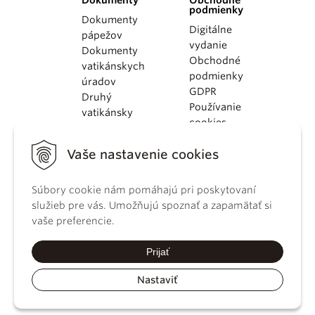
Dokumenty
Obchodné
podmienky
Dokumenty
Digitálne
pápežov
vydanie
Dokumenty
Obchodné
vatikánskych
podmienky
úradov
GDPR
Druhý
Používanie
vatikánsky
cookies
koncil
Dokumenty
Vaše nastavenie cookies
KBS
Kódex
Súbory cookie nám pomáhajú pri poskytovaní
kánonického
služieb pre vás. Umožňujú spoznať a zapamätať si
práva
vaše preferencie.
Katechizmus
Katolíckej
Prijať
cirkvi
Nastaviť