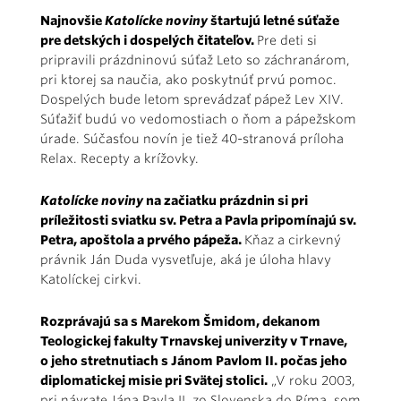
Najnovšie
Katolícke noviny
štartujú letné súťaže
pre detských i dospelých čitateľov.
Pre deti si
pripravili prázdninovú súťaž Leto so záchranárom,
pri ktorej sa naučia, ako poskytnúť prvú pomoc.
Dospelých bude letom sprevádzať pápež Lev XIV.
Súťažiť budú vo vedomostiach o ňom a pápežskom
úrade. Súčasťou novín je tiež 40-stranová príloha
Relax. Recepty a krížovky.
Katolícke noviny
na začiatku prázdnin si pri
príležitosti sviatku sv. Petra a Pavla pripomínajú sv.
Petra, apoštola a prvého pápeža.
Kňaz a cirkevný
právnik Ján Duda vysvetľuje, aká je úloha hlavy
Katolíckej cirkvi.
Rozprávajú sa s Marekom Šmidom, dekanom
Teologickej fakulty Trnavskej univerzity v Trnave,
o jeho stretnutiach s Jánom Pavlom II. počas jeho
diplomatickej misie pri Svätej stolici.
„V roku 2003,
pri návrate Jána Pavla II. zo Slovenska do Ríma, som