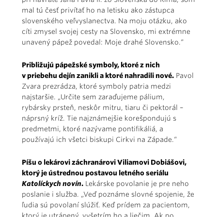
mal tú česť privítať ho na letisku ako zástupca
slovenského veľvyslanectva. Na moju otázku, ako
cíti zmysel svojej cesty na Slovensko, mi extrémne
unavený pápež povedal: Moje drahé Slovensko.“
Približujú pápežské symboly, ktoré z nich
v priebehu dejín zanikli a ktoré nahradili nové.
Pavol
Zvara prezrádza, ktoré symboly patria medzi
najstaršie. „Určite sem zaraďujeme pálium,
rybársky prsteň, neskôr mitru, tiaru či pektorál –
náprsný kríž. Tie najznámejšie korešpondujú s
predmetmi, ktoré nazývame pontifikáliá, a
používajú ich všetci biskupi Cirkvi na Západe.“
Píšu o lekárovi záchranárovi Viliamovi Dobiášovi,
ktorý je ústrednou postavou letného seriálu
Katolíckych novín
.
Lekárske povolanie je pre neho
poslanie i služba. „Veď poznáme slovné spojenie, že
ľudia sú povolaní slúžiť. Keď prídem za pacientom,
ktorý je utrápený, vyšetrím ho a liečim. Ak po