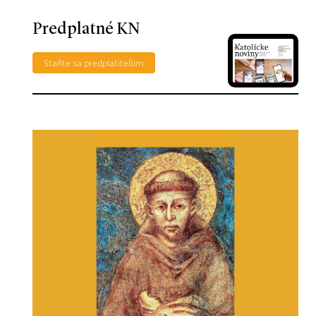
Predplatné KN
Staňte sa predplatiteľom