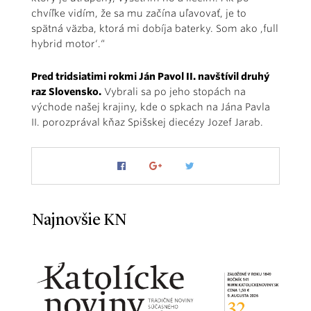
chvíľke vidím, že sa mu začína uľavovať, je to
spätná väzba, ktorá mi dobíja baterky. Som ako ,full
hybrid motor‘.“
Pred tridsiatimi rokmi Ján Pavol II. navštívil druhý
raz Slovensko.
Vybrali sa po jeho stopách na
východe našej krajiny, kde o spkach na Jána Pavla
II. porozprával kňaz Spišskej diecézy Jozef Jarab.
Najnovšie KN