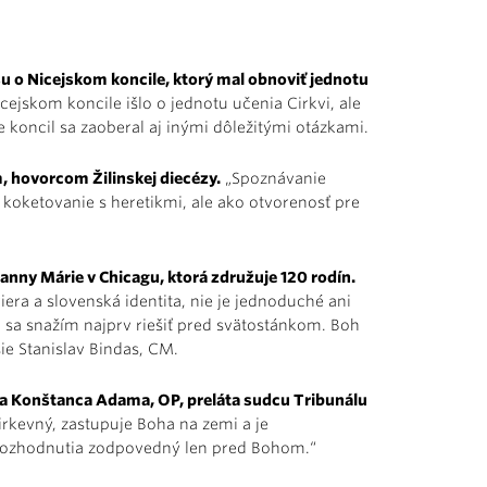
šu o Nicejskom koncile, ktorý mal obnoviť jednotu
cejskom koncile išlo o jednotu učenia Cirkvi, ale
e koncil sa zaoberal aj inými dôležitými otázkami.
hovorcom Žilinskej diecézy.
„Spoznávanie
o koketovanie s heretikmi, ale ako otvorenosť pre
nny Márie v Chicagu, ktorá združuje 120 rodín.
iera a slovenská identita, nie je jednoduché ani
 sa snažím najprv riešiť pred svätostánkom. Boh
ie Stanislav Bindas, CM.
ava Konštanca Adama, OP, preláta sudcu Tribunálu
irkevný, zastupuje Boha na zemi a je
 rozhodnutia zodpovedný len pred Bohom.“