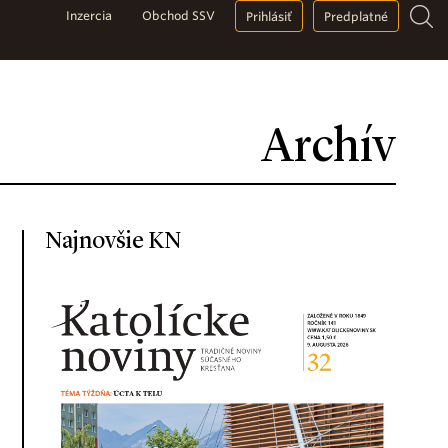
Inzercia
Obchod SSV
Prihlásiť
Predplatné
Archív
Najnovšie KN