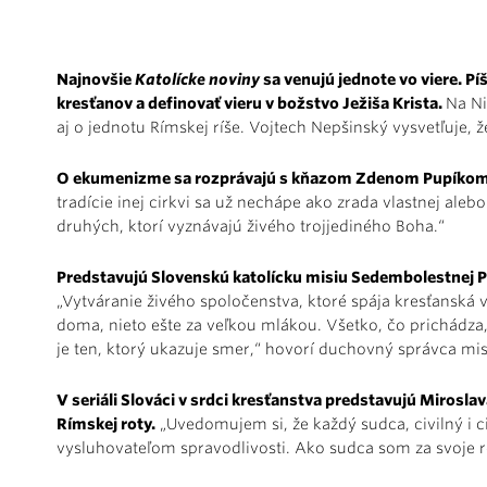
Najnovšie
Katolícke noviny
sa venujú jednote vo viere. Pí
kresťanov a definovať vieru v božstvo Ježiša Krista.
Na Ni
aj o jednotu Rímskej ríše. Vojtech Nepšinský vysvetľuje, ž
O ekumenizme sa rozprávajú s kňazom Zdenom Pupíkom, 
tradície inej cirkvi sa už nechápe ako zrada vlastnej aleb
druhých, ktorí vyznávajú živého trojjediného Boha.“
Predstavujú Slovenskú katolícku misiu Sedembolestnej Pa
„Vytváranie živého spoločenstva, ktoré spája kresťanská v
doma, nieto ešte za veľkou mlákou. Všetko, čo prichádza,
je ten, ktorý ukazuje smer,“ hovorí duchovný správca mis
V seriáli Slováci v srdci kresťanstva predstavujú Mirosl
Rímskej roty.
„Uvedomujem si, že každý sudca, civilný i c
vysluhovateľom spravodlivosti. Ako sudca som za svoje