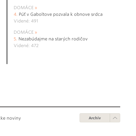
DOMÁCE
Púť v Gaboltove pozvala k obnove srdca
Videné: 491
DOMÁCE
Nezabúdajme na starých rodičov
Videné: 472
cke noviny
Archív