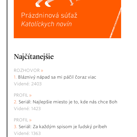
Najčítanejšie
ROZHOVOR
Bláznivý nápad sa mi páčil čoraz viac
Videné: 2403
PROFIL
Seriál: Najlepšie miesto je to, kde nás chce Boh
Videné: 1423
PROFIL
Seriál: Za každým spisom je ľudský príbeh
Videné: 1363