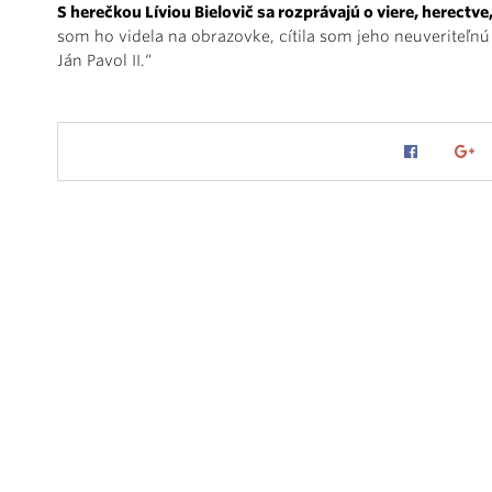
S herečkou Líviou Bielovič sa rozprávajú o viere, herectve,
som ho videla na obrazovke, cítila som jeho neuveriteľnú 
Ján Pavol II.“