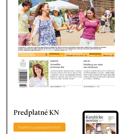
Predplatné KN
Staňte sa predplatiteľom