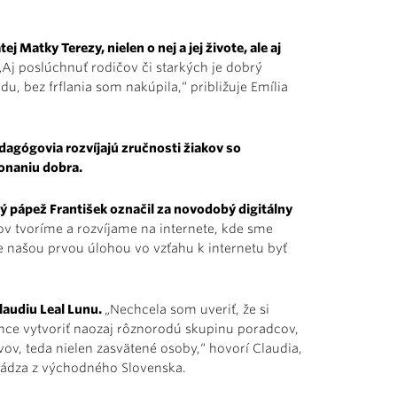
 Matky Terezy, nielen o nej a jej živote, ale aj
Aj poslúchnuť rodičov či starkých je dobrý
, bez frflania som nakúpila,“ približuje Emília
edagógovia rozvíjajú zručnosti žiakov so
onaniu dobra.
torý pápež František označil za novodobý digitálny
ov tvoríme a rozvíjame na internete, kde sme
je našou prvou úlohou vo vzťahu k internetu byť
laudiu Leal Lunu.
„Nechcela som uveriť, že si
hce vytvoriť naozaj rôznorodú skupinu poradcov,
avov, teda nielen zasvätené osoby,“ hovorí Claudia,
chádza z východného Slovenska.