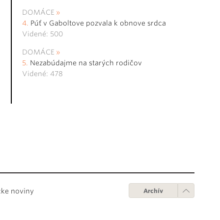
DOMÁCE
Púť v Gaboltove pozvala k obnove srdca
Videné: 500
DOMÁCE
Nezabúdajme na starých rodičov
Videné: 478
cke noviny
Archív