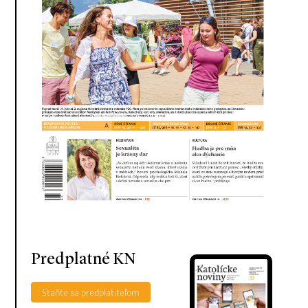
Predplatné KN
Staňte sa predplatiteľom