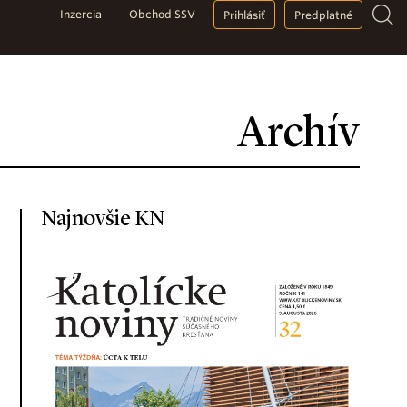
Inzercia
Obchod SSV
Prihlásiť
Predplatné
Archív
Najnovšie KN