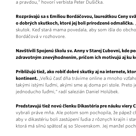
a pravdou,“ hovorí verbista Peter Dušička.
Rozprávajú sa s Emíliou Bordáčovou, laureátkou Ceny svätej
o dobrých skutkoch, ktoré jej boli prirodzené odmalička.
„
skutok. Keď stará mama povedala, aby som išla do obchodu
Bordáčová v rozhovore.
Navštívili Spojenú školu sv. Anny v Starej Ľubovni, kde p
zdravotným znevýhodnením, pričom ich motivujú aj ku k
Približujú tiež, ako robiť dobré skutky aj na internete, k
kontinent.
„Veľkú časť dňa trávime online a mnoho vzťah
takými istými ľuďmi, akými sme aj doma pri stole. Preto 
jednoducho ľuďmi,“ radí salezián Daniel Holúbek.
Predstavujú tiež novú členku Dikastéria pre náuku viery C
vybrali práve mňa. Ale potom som pochopila, že pápež c
aby v dikastériu boli zastúpení ľudia z rôznych krajín i st
ktorá má silnú spätosť aj so Slovenskom. Jej manžel po