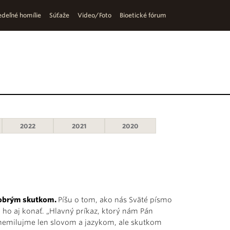
deľné homílie
Súťaže
Video/Foto
Bioetické fórum
2022
2021
2020
dobrým skutkom.
Píšu o tom, ako nás Sväté písmo
 ho aj konať. „Hlavný príkaz, ktorý nám Pán
e, nemilujme len slovom a jazykom, ale skutkom