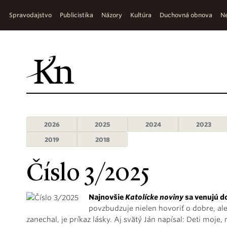
Spravodajstvo
Publicistika
Názory
Kultúra
Duchovná obnova
Ne
2026
2025
2024
2023
2019
2018
Číslo 3/2025
Najnovšie
Katolícke noviny
sa venujú 
povzbudzuje nielen hovoriť o dobre, ale
zanechal, je príkaz lásky. Aj svätý Ján napísal: Deti moj