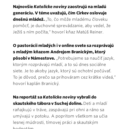
Najnovšie
Katolícke noviny
zaostrujú na mladú
generáciu. V téme uvažujú, čím Cirkev oslovuje
dnešnú mládež.
„To, čo môže mladému človeku
pomôcť, je duchovné sprevádzanie, aby vedel, že
Ježiš s ním počíta,“ hovorí kňaz Matúš Reiner.
O pastorácii mladých i v online svete sa rozprávajú
s mladým kňazom Andrejom Branickým, ktorý
pôsobí v Námestove.
„Potrebujeme sa naučiť jazyk,
ktorým rozprávajú mladí, a to sú dnes sociálne
siete. Je to akoby jazyk, ktorý sú ochotní počúvať.
To je dôvod, prečo sa prihováram cez krátke videá,“
hovorí kaplán Branický.
Na reportáž sa
Katolícke noviny
vybrali do
skautského tábora v Suchej doline.
Deti a mladí
raňajkujú v tráve, zaspávajú pri ohni a ráno sa
umývajú v potoku. A popritom všetkom sa učia
lesnej múdrosti, tímovej práci a skautským
hodnotám.