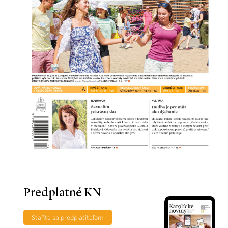
Predplatné KN
Staňte sa predplatiteľom