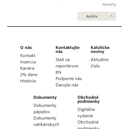
noviny
Archív
O nás
Kontaktujte
Katolícke
nás
noviny
Kontakt
Staň sa
Aktuálne
Inzercia
reportérom
číslo
Kariéra
KN
2% dane
Podporte nás
História
Darujte nás
Dokumenty
Obchodné
podmienky
Dokumenty
Digitálne
pápežov
vydanie
Dokumenty
Obchodné
vatikánskych
podmienky