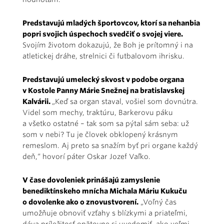
Predstavujú mladých športovcov, ktorí sa nehanbia
popri svojich úspechoch svedčiť o svojej viere.
Svojím životom dokazujú, že Boh je prítomný i na
atletickej dráhe, strelnici či futbalovom ihrisku.
Predstavujú umelecký skvost v podobe organa
v Kostole Panny Márie Snežnej na bratislavskej
Kalvárii.
„Keď sa organ staval, vošiel som dovnútra.
Videl som mechy, traktúru, Barkerovu páku
a všetko ostatné – tak som sa pýtal sám seba: už
som v nebi? Tu je človek obklopený krásnym
remeslom. Aj preto sa snažím byť pri organe každý
deň,“ hovorí páter Oskar Jozef Vaľko.
V čase dovoleniek prinášajú zamyslenie
benediktínskeho mnícha Michala Máriu Kukuču
o dovolenke ako o znovustvorení.
„Voľný čas
umožňuje obnoviť vzťahy s blízkymi a priateľmi,
dáva príležitosť opätovne si uvedomiť, ako veľmi