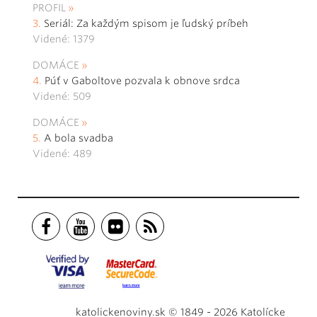
PROFIL
Seriál: Za každým spisom je ľudský príbeh
Videné: 1379
DOMÁCE
Púť v Gaboltove pozvala k obnove srdca
Videné: 509
DOMÁCE
A bola svadba
Videné: 489
katolickenoviny.sk © 1849 - 2026 Katolícke