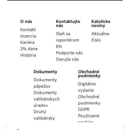
O nás
Kontaktujte
Katolícke
nás
noviny
Kontakt
Staň sa
Aktuálne
Inzercia
reportérom
číslo
Kariéra
KN
2% dane
Podporte nás
História
Darujte nás
Dokumenty
Obchodné
podmienky
Dokumenty
Digitálne
pápežov
vydanie
Dokumenty
Obchodné
vatikánskych
podmienky
úradov
GDPR
Druhý
Používanie
vatikánsky
cookies
koncil