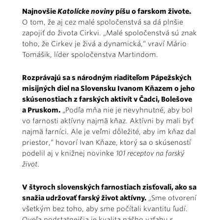
Najnovšie
Katolícke noviny
píšu o farskom živote.
O tom, že aj cez malé spoločenstvá sa dá plnšie
zapojiť do života Cirkvi. „Malé spoločenstvá sú znak
toho, že Cirkev je živá a dynamická,“ vraví Mário
Tomášik, líder spoločenstva Martindom.
Rozprávajú sa s národným riaditeľom Pápežských
misijných diel na Slovensku Ivanom Kňazem o jeho
skúsenostiach z farských aktivít v Čadci, Bolešove
a Pruskom.
„Podľa mňa nie je nevyhnutné, aby bol
vo farnosti aktívny najmä kňaz. Aktívni by mali byť
najmä farníci. Ale je veľmi dôležité, aby im kňaz dal
priestor,“ hovorí Ivan Kňaze, ktorý sa o skúseností
podelil aj v knižnej novinke
101 receptov na farský
život
.
V štyroch slovenských farnostiach zisťovali, ako sa
snažia udržovať farský život aktívny.
„Sme otvorení
všetkým bez toho, aby sme počítali kvantitu ľudí.
Oveľa podstatnejšia je kvalita nášho vzťahu s