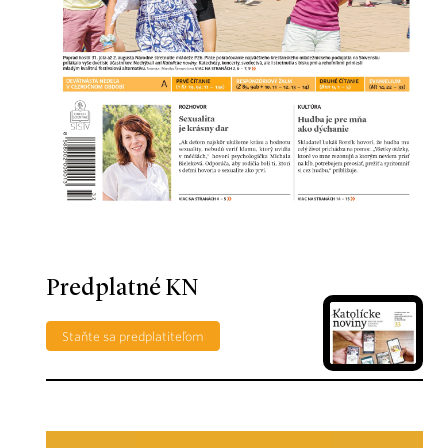
Predplatné KN
Staňte sa predplatiteľom