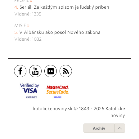
PROFIL
Seriál: Za každým spisom je ľudský príbeh
Videné: 1335
MISIE
V Albánsku ako posol Nového zákona
Videné: 1032
katolickenoviny.sk © 1849 - 2026 Katolícke
noviny
Archív