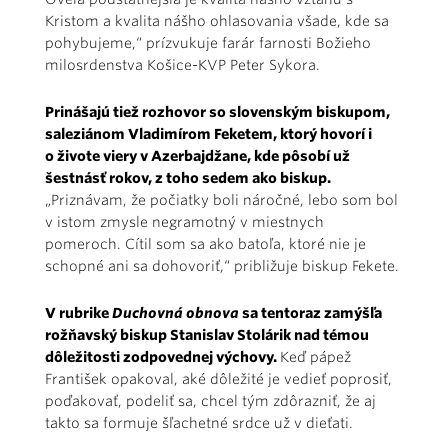
Kristom a kvalita nášho ohlasovania všade, kde sa
pohybujeme,“ prízvukuje farár farnosti Božieho
milosrdenstva Košice-KVP Peter Sykora.
Prinášajú tiež rozhovor so slovenským biskupom,
saleziánom Vladimírom Feketem, ktorý hovorí i
o živote viery v Azerbajdžane, kde pôsobí už
šestnásť rokov, z toho sedem ako biskup.
„Priznávam, že počiatky boli náročné, lebo som bol
v istom zmysle negramotný v miestnych
pomeroch. Cítil som sa ako batoľa, ktoré nie je
schopné ani sa dohovoriť,“ približuje biskup Fekete.
V rubrike
Duchovná obnova
sa tentoraz zamýšľa
rožňavský biskup Stanislav Stolárik nad témou
dôležitosti zodpovednej výchovy.
Keď pápež
František opakoval, aké dôležité je vedieť poprosiť,
poďakovať, podeliť sa, chcel tým zdôrazniť, že aj
takto sa formuje šľachetné srdce už v dieťati.