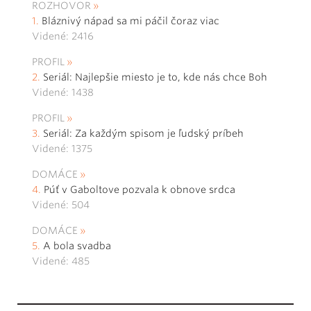
ROZHOVOR
Bláznivý nápad sa mi páčil čoraz viac
Videné: 2416
PROFIL
Seriál: Najlepšie miesto je to, kde nás chce Boh
Videné: 1438
PROFIL
Seriál: Za každým spisom je ľudský príbeh
Videné: 1375
DOMÁCE
Púť v Gaboltove pozvala k obnove srdca
Videné: 504
DOMÁCE
A bola svadba
Videné: 485