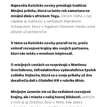
Najnovšie
Katolícke noviny
prinášajú tradičnú
Misijnú prílohu, ktorá sa tento rok zameriava na
misijné diela v africkom Togu.
Okrem iného v nej
nájdete aj rozhovor s verbistom Mariánom
Schwarzom, ktorý v togskom hlavnom meste Lomé
pôsobí už polstoročie.
V téme sa
Katolícke noviny
pozreli na to, prečo
vnímať rozvojové krajiny ako svojich partnerov,
ktorí nás môžu v mnohom inšpirovať.
O misijných cestách sa rozprávajú s Martinou
Grochálovou, šéfredaktorkou vydavateľstva Spolok
svätého Vojtecha, ktorá sa o svoje príbehy už dve
desaťročia delí s čitateľmi
KN
v rubrike
Misie
.
Misijným územím nie sú iba vzdialené rozvojové
krajiny, ale i miesta v našej tesnej blízkosti.
Jedným
z nich je aj Orechov dvor v Nitre, kde sestry