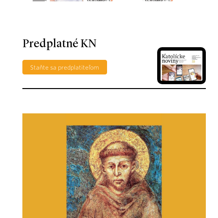
Predplatné KN
Staňte sa predplatiteľom