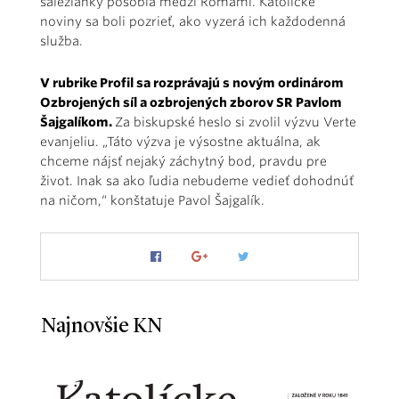
saleziánky pôsobia medzi Rómami. Katolícke
noviny sa boli pozrieť, ako vyzerá ich každodenná
služba.
V rubrike Profil sa rozprávajú s novým ordinárom
Ozbrojených síl a ozbrojených zborov SR Pavlom
Šajgalíkom.
Za biskupské heslo si zvolil výzvu Verte
evanjeliu. „Táto výzva je výsostne aktuálna, ak
chceme nájsť nejaký záchytný bod, pravdu pre
život. Inak sa ako ľudia nebudeme vedieť dohodnúť
na ničom,“ konštatuje Pavol Šajgalík.
Najnovšie KN