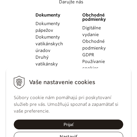
Darujte nás
Dokumenty
Obchodné
podmienky
Dokumenty
Digitálne
pápežov
vydanie
Dokumenty
Obchodné
vatikánskych
podmienky
úradov
GDPR
Druhý
Používanie
vatikánsky
cookies
koncil
Dokumenty
Vaše nastavenie cookies
KBS
Kódex
Súbory cookie nám pomáhajú pri poskytovaní
kánonického
služieb pre vás. Umožňujú spoznať a zapamätať si
práva
vaše preferencie.
Katechizmus
Katolíckej
Prijať
cirkvi
Nastaviť