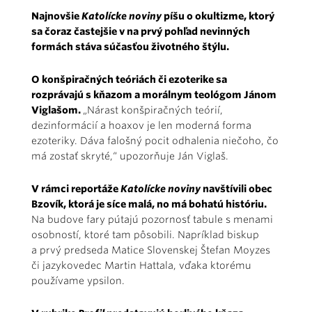
Najnovšie
Katolícke noviny
píšu o okultizme, ktorý
sa čoraz častejšie v na prvý pohľad nevinných
formách stáva súčasťou životného štýlu.
O konšpiračných teóriách či ezoterike sa
rozprávajú s kňazom a morálnym teológom Jánom
Viglašom.
„Nárast konšpiračných teórií,
dezinformácií a hoaxov je len moderná forma
ezoteriky. Dáva falošný pocit odhalenia niečoho, čo
má zostať skryté,“ upozorňuje Ján Viglaš.
V rámci reportáže
Katolícke noviny
navštívili obec
Bzovík, ktorá je síce malá, no má bohatú históriu.
Na budove fary pútajú pozornosť tabule s menami
osobností, ktoré tam pôsobili. Napríklad biskup
a prvý predseda Matice Slovenskej Štefan Moyzes
či jazykovedec Martin Hattala, vďaka ktorému
používame ypsilon.