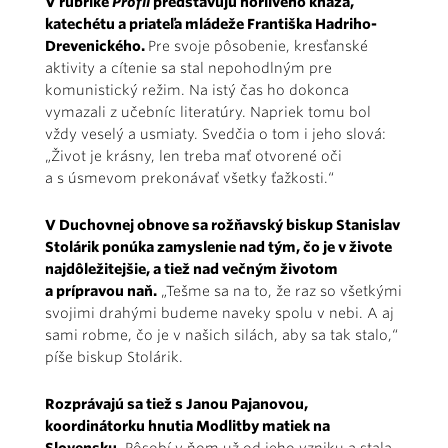
V rubrike
Profil
predstavujú horlivého kňaza,
katechétu a priateľa mládeže Františka Hadriho-
Drevenického.
Pre svoje pôsobenie, kresťanské
aktivity a cítenie sa stal nepohodlným pre
komunistický režim. Na istý čas ho dokonca
vymazali z učebníc literatúry. Napriek tomu bol
vždy veselý a usmiaty. Svedčia o tom i jeho slová:
„Život je krásny, len treba mať otvorené oči
a s úsmevom prekonávať všetky ťažkosti.“
V Duchovnej obnove sa rožňavský biskup Stanislav
Stolárik ponúka zamyslenie nad tým, čo je v živote
najdôležitejšie, a tiež nad večným životom
a prípravou naň.
„Tešme sa na to, že raz so všetkými
svojimi drahými budeme naveky spolu v nebi. A aj
sami robme, čo je v našich silách, aby sa tak stalo,“
píše biskup Stolárik.
Rozprávajú sa tiež s Janou Pajanovou,
koordinátorku hnutia Modlitby matiek na
Slovensku.
Pôsobí v ňom už od jeho vzniku a stala