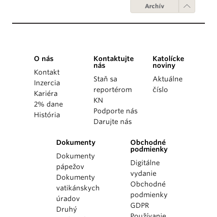
Archív
O nás
Kontaktujte
Katolícke
nás
noviny
Kontakt
Staň sa
Aktuálne
Inzercia
reportérom
číslo
Kariéra
KN
2% dane
Podporte nás
História
Darujte nás
Dokumenty
Obchodné
podmienky
Dokumenty
Digitálne
pápežov
vydanie
Dokumenty
Obchodné
vatikánskych
podmienky
úradov
GDPR
Druhý
Používanie