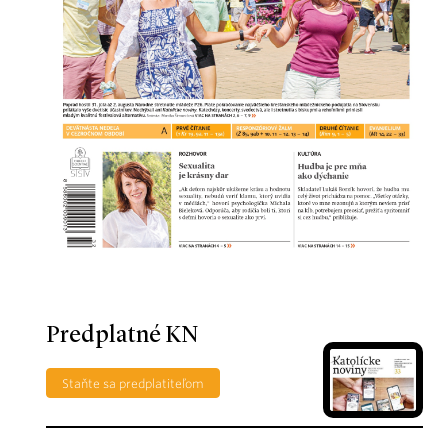
Predplatné KN
Staňte sa predplatiteľom