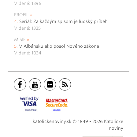
Videné: 1396
PROFIL
Seriál: Za každým spisom je ľudský príbeh
Videné: 1335
MISIE
V Albánsku ako posol Nového zákona
Videné: 1034
katolickenoviny.sk © 1849 - 2026 Katolícke
noviny