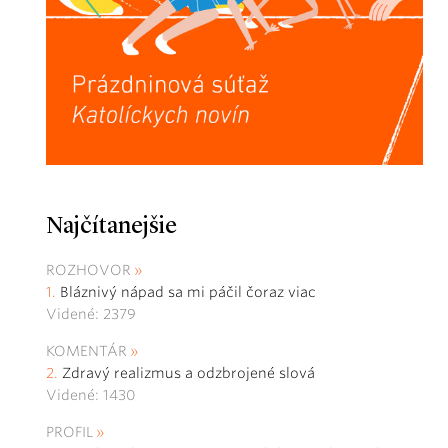
Najčítanejšie
ROZHOVOR
Bláznivý nápad sa mi páčil čoraz viac
Videné: 2379
KOMENTÁR
Zdravý realizmus a odzbrojené slová
Videné: 1430
PROFIL