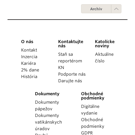
Archív
O nás
Kontaktujte
Katolícke
nás
noviny
Kontakt
Staň sa
Aktuálne
Inzercia
reportérom
číslo
Kariéra
KN
2% dane
Podporte nás
História
Darujte nás
Dokumenty
Obchodné
podmienky
Dokumenty
Digitálne
pápežov
vydanie
Dokumenty
Obchodné
vatikánskych
podmienky
úradov
GDPR