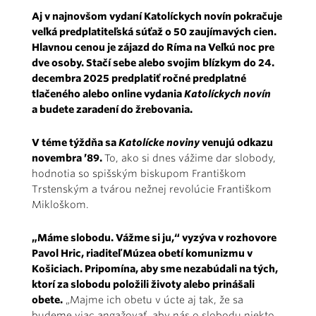
Aj v najnovšom vydaní Katolíckych novín pokračuje
veľká predplatiteľská súťaž o 50 zaujímavých cien.
Hlavnou cenou je zájazd do Ríma na Veľkú noc pre
dve osoby. Stačí sebe alebo svojim blízkym do 24.
decembra 2025 predplatiť ročné predplatné
tlačeného alebo online vydania
Katolíckych novín
a budete zaradení do žrebovania.
V téme týždňa sa
Katolícke noviny
venujú odkazu
novembra ’89.
To, ako si dnes vážime dar slobody,
hodnotia so spišským biskupom Františkom
Trstenským a tvárou nežnej revolúcie Františkom
Mikloškom.
„Máme slobodu. Vážme si ju,“ vyzýva v rozhovore
Pavol Hric, riaditeľ Múzea obetí komunizmu v
Košiciach. Pripomína, aby sme nezabúdali na tých,
ktorí za slobodu položili životy alebo prinášali
obete.
„Majme ich obetu v úcte aj tak, že sa
budeme viac angažovať, aby nás o slobodu niekto