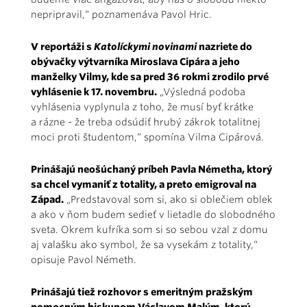
nepripravil,“ poznamenáva Pavol Hric.
V reportáži s
Katolíckymi novinami
nazriete do
obývačky výtvarníka Miroslava Cipára a jeho
manželky Vilmy, kde sa pred 36 rokmi zrodilo prvé
vyhlásenie k 17. novembru.
„Výsledná podoba
vyhlásenia vyplynula z toho, že musí byť krátke
a rázne - že treba odsúdiť hrubý zákrok totalitnej
moci proti študentom,“ spomína Vilma Cipárová.
Prinášajú neošúchaný príbeh Pavla Németha, ktorý
sa chcel vymaniť z totality, a preto emigroval na
Západ.
„Predstavo­val som si, ako si oblečiem oblek
a ako v ňom budem sedieť v lietadle do slobodného
sveta. Okrem kufríka som si so sebou vzal z domu
aj valašku ako symbol, že sa vysekám z totality,“
opisuje Pavol Németh.
Prinášajú tiež rozhovor s emeritným pražským
pomocným biskupom Václavom Malým, ktorý