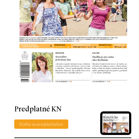
Predplatné KN
Staňte sa predplatiteľom