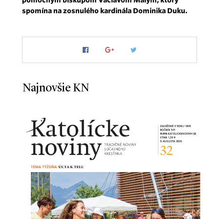
spomína na zosnulého kardinála Dominika Duku.
Najnovšie KN