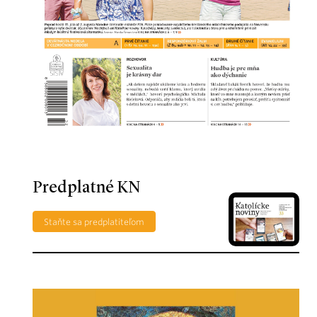
Predplatné KN
Staňte sa predplatiteľom