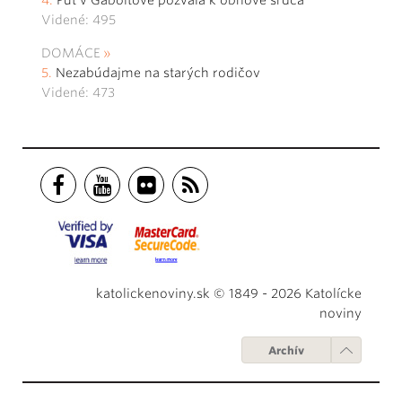
Púť v Gaboltove pozvala k obnove srdca
Videné: 495
DOMÁCE
Nezabúdajme na starých rodičov
Videné: 473
katolickenoviny.sk © 1849 - 2026 Katolícke
noviny
Archív