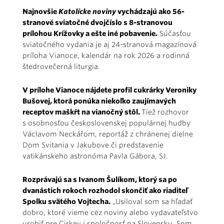
Najnovšie
Katolícke noviny
vychádzajú ako 56-
stranové sviatočné dvojčíslo s 8-stranovou
prílohou Krížovky a ešte iné pobavenie.
Súčasťou
sviatočného vydania je aj 24-stranová magazínová
príloha Vianoce, kalendár na rok 2026 a rodinná
štedrovečerná liturgia.
V prílohe Vianoce nájdete profil cukrárky Veroniky
Bušovej, ktorá ponúka niekoľko zaujímavých
receptov maškŕt na vianočný stôl.
Tiež rozhovor
s osobnosťou československej populárnej hudby
Václavom Neckářom, reportáž z chránenej dielne
Dom Svitania v Jakubove či predstavenie
vatikánskeho astronóma Pavla Gábora, SJ.
Rozprávajú sa s Ivanom Šulíkom, ktorý sa po
dvanástich rokoch rozhodol skončiť ako riaditeľ
Spolku svätého Vojtecha.
„Usiloval som sa hľadať
dobro, ktoré vieme cez noviny alebo vydavateľstvo
urobiť pre Cirkev i spoločnosť na Slovensku. Som