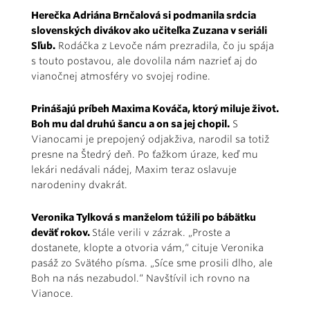
Herečka Adriána Brnčalová si podmanila srdcia
slovenských divákov ako učiteľka Zuzana v seriáli
Sľub.
Rodáčka z Levoče nám prezradila, čo ju spája
s touto postavou, ale dovolila nám nazrieť aj do
vianočnej atmosféry vo svojej rodine.
Prinášajú príbeh Maxima Kováča, ktorý miluje život.
Boh mu dal druhú šancu a on sa jej chopil.
S
Vianocami je prepojený odjakživa, narodil sa totiž
presne na Štedrý deň. Po ťažkom úraze, keď mu
lekári nedávali nádej, Maxim teraz oslavuje
narodeniny dvakrát.
Veronika Tylková s manželom túžili po bábätku
deväť rokov.
Stále verili v zázrak. „Proste a
dostanete, klopte a otvoria vám,“ cituje Veronika
pasáž zo Svätého písma. „Síce sme prosili dlho, ale
Boh na nás nezabudol.“ Navštívil ich rovno na
Vianoce.