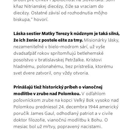
kňaz Nitrianskej diecézy, čiže sa vraciam do
diecézy. Ostatné závisí od rozhodnutia môjho
biskupa,“ hovorí.
Láska sestier Matky Terezy k núdznym je taká silná,
že ich ženie z postele ešte za tmy.
Misionárky lásky,
nezameniteľné v bielo-modrom sárí, už vyše
dvadsaťpäť rokov sprítomňujú betlehemské
posolstvo v bratislavskej Petržalke. Kristovi
hladnému, polonahému, bez prístrešia, ktorému
svet dvere zatvoril, ony vždy otvoria.
Prinášajú tiež historický príbeh o vianočnej
modlitbe v zrube nad Polomkou.
V odľahlom
poľovníckom zrube na kopci Veľký Bok vysoko nad
Polomkou predniesol 24. decembra 1944 americký
poručík James Gaul, odhodlaný patriot a v civile
doktor filozofie, vianočnú modlitbu k Bohu. O
mesiac bol už mŕtvy, popravený nacistami.