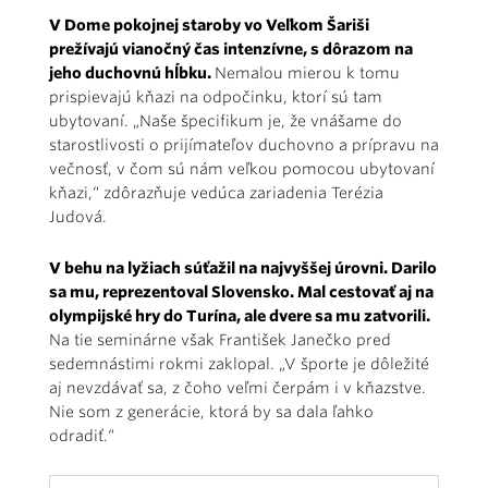
V Dome pokojnej staroby vo Veľkom Šariši
prežívajú vianočný čas intenzívne, s dôrazom na
jeho duchovnú hĺbku.
Nemalou mierou k tomu
prispievajú kňazi na odpočinku, ktorí sú tam
ubytovaní. „Naše špecifikum je, že vnášame do
starostlivosti o prijímateľov duchovno a prípravu na
večnosť, v čom sú nám veľkou pomocou ubytovaní
kňazi,“ zdôrazňuje vedúca zariadenia Terézia
Judová.
V behu na lyžiach súťažil na najvyššej úrovni. Darilo
sa mu, reprezentoval Slovensko. Mal cestovať aj na
olympijské hry do Turína, ale dvere sa mu zatvorili.
Na tie seminárne však František Janečko pred
sedemnástimi rokmi zaklopal. „V športe je dôležité
aj nevzdávať sa, z čoho veľmi čerpám i v kňazstve.
Nie som z generácie, ktorá by sa dala ľahko
odradiť.“