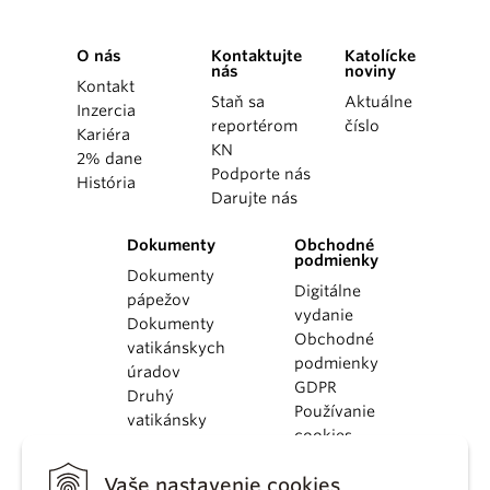
O nás
Kontaktujte
Katolícke
nás
noviny
Kontakt
Staň sa
Aktuálne
Inzercia
reportérom
číslo
Kariéra
KN
2% dane
Podporte nás
História
Darujte nás
Dokumenty
Obchodné
podmienky
Dokumenty
Digitálne
pápežov
vydanie
Dokumenty
Obchodné
vatikánskych
podmienky
úradov
GDPR
Druhý
Používanie
vatikánsky
cookies
koncil
Dokumenty
Vaše nastavenie cookies