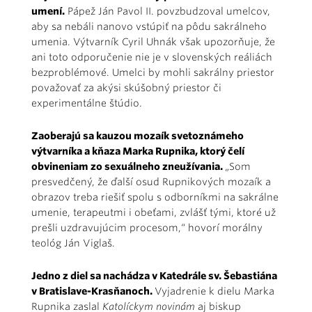
umení.
Pápež Ján Pavol II. povzbudzoval umelcov,
aby sa nebáli nanovo vstúpiť na pôdu sakrálneho
umenia. Výtvarník Cyril Uhnák však upozorňuje, že
ani toto odporučenie nie je v slovenských reáliách
bezproblémové. Umelci by mohli sakrálny priestor
považovať za akýsi skúšobný priestor či
experimentálne štúdio.
Zaoberajú sa kauzou mozaík svetoznámeho
výtvarníka a kňaza Marka Rupnika, ktorý čelí
obvineniam zo sexuálneho zneužívania.
„Som
presvedčený, že ďalší osud Rupnikových mozaík a
obrazov treba riešiť spolu s odborníkmi na sakrálne
umenie, terapeutmi i obeťami, zvlášť tými, ktoré už
prešli uzdravujúcim procesom,“ hovorí morálny
teológ Ján Viglaš.
Jedno z diel sa nachádza v Katedrále sv. Šebastiána
v Bratislave-Krasňanoch.
Vyjadrenie k dielu Marka
Rupnika zaslal
Katolíckym novinám
aj biskup