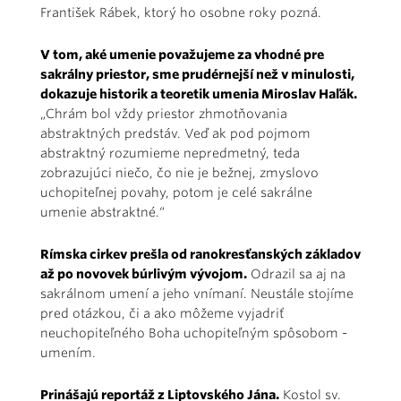
František Rábek, ktorý ho osobne roky pozná.
V tom, aké umenie považujeme za vhodné pre
sakrálny priestor, sme prudérnejší než v minulosti,
dokazuje historik a teoretik umenia Miroslav Haľák.
„Chrám bol vždy priestor zhmotňovania
abstraktných predstáv. Veď ak pod pojmom
abstraktný rozumieme nepredmetný, teda
zobrazujúci niečo, čo nie je bežnej, zmyslovo
uchopiteľnej povahy, potom je celé sakrálne
umenie abstraktné.“
Rímska cirkev prešla od ranokresťanských základov
až po novovek búrlivým vývojom.
Odrazil sa aj na
sakrálnom umení a jeho vnímaní. Neustále stojíme
pred otázkou, či a ako môžeme vyjadriť
neuchopiteľného Boha uchopiteľným spôsobom -
umením.
Prinášajú reportáž z Liptovského Jána.
Kostol sv.