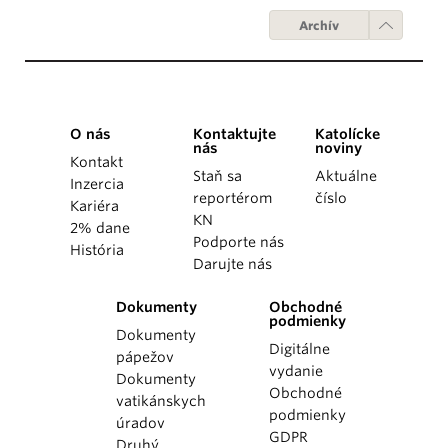
Archív
O nás
Kontaktujte
Katolícke
nás
noviny
Kontakt
Staň sa
Aktuálne
Inzercia
reportérom
číslo
Kariéra
KN
2% dane
Podporte nás
História
Darujte nás
Dokumenty
Obchodné
podmienky
Dokumenty
Digitálne
pápežov
vydanie
Dokumenty
Obchodné
vatikánskych
podmienky
úradov
GDPR
Druhý