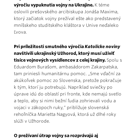
výročiu vypuknutia vojny na Ukrajine.
K téme
oslovili prešovského arcibiskupa Jonáša Maxima,
ktorý začiatok vojny prežíval ešte ako predstavený
mníšskeho studitského kláštora v Unive neďaleko
Ľvova.
Pri príležitosti smutného výročia
Katolícke noviny
navštívili ukrajinský Užhorod, ktorý musí uživiť
tisíce vojnových vysídlencov z celej krajiny.
Spolu s
Eduardom Burašom, ambasádorom Zakarpatska,
tam priniesli humanitárnu pomoc. „Sme vďační za
akúkoľvek pomoc zo Slovenska, pretože pokračuje
k tým, ktorí ju potrebujú. Napríklad sviečky po
úprave idú do oblastí pri fronte, kde nemajú svetlo
a teplo, aby si nimi bežní ľudia zohrievali vodu a
vojaci v zákopoch ruky,“ približuje slovenská
rehoľníčka Marietta Nagyová, ktorá už dlhé roky
slúži v Užhorode.
O prežívaní útrap vojny sa rozprávajú aj