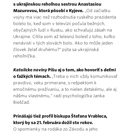
s ukrajinskou rehoľnou sestrou Anastasiou
Mazurovou, ktorá pôsobí v Kyjeve.
„Od začiatku
vojny ma viac než rozhodnutia ruského prezidenta
bolelo to, keď som v televízii počula bežných,
obyčajných ľudí v Rusku, ako schvaľujú zásah na
Ukrajine. Cítila som až telesnú bolesť z toho, koľko
nenávisti v tých slovách bolo. Ako to môže jeden
človek želať druhému?“ pýta sa ukrajinská
rehoľníčka.
Katolícke noviny
Píšu aj o tom, ako hovoriť s deťmi
o ťažkých témach.
„Treba o nich vždy komunikovať
pravdivo, veku primerane, s rešpektom k
emočnému prežívaniu, a to nielen detskému, ale aj
nášmu vlastnému,“ radí psychologička Janka
Bieščad.
Prinášajú tiež profil biskupa Štefana Vrableca,
ktorý by sa 21. februára dožil sto rokov.
O spomienky na rodáka zo Závodu a jeho