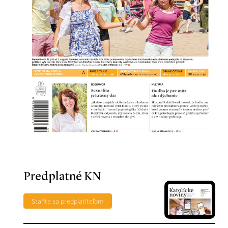
Predplatné KN
Staňte sa predplatiteľom