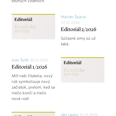
bežných vzťahoch.
Marián Špacai
07.01.2026
Editoriál 2/2026
Súčasné zimy sú už
také.
Ivan Šulík
30.12.2025
Editoriál 1/2026
Milí naši čitatelia, nový
rok symbolizuje nový
začiatok, prelom, keď sa
niečo končí a niečo
nové rodí.
Ján Lauko
16.12.2025