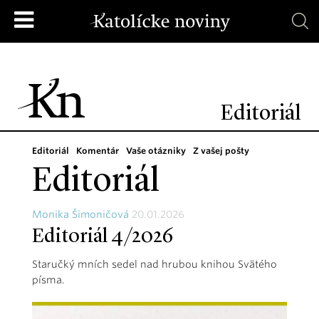
Editoriál
Editoriál
Komentár
Vaše otázniky
Z vašej pošty
Editoriál
Monika Šimoničová
20.01.2026
Editoriál 4/2026
Staručký mních sedel nad hrubou knihou Svätého
písma.