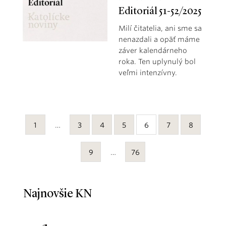
Editoriál 51-52/2025
Milí čitatelia, ani sme sa
nenazdali a opäť máme
záver kalendárneho
roka. Ten uplynulý bol
veľmi intenzívny.
1
…
3
4
5
6
7
8
9
…
76
Najnovšie KN