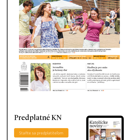
Predplatné KN
Staňte sa predplatiteľom