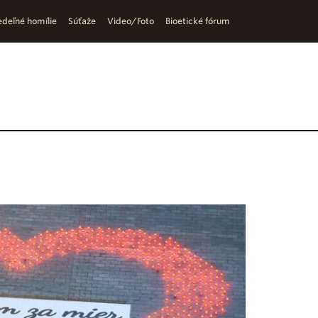
deľné homílie
Súťaže
Video/Foto
Bioetické fórum