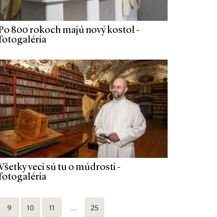
Po 800 rokoch majú nový kostol -
fotogaléria
Všetky veci sú tu o múdrosti -
fotogaléria
9
10
11
…
25