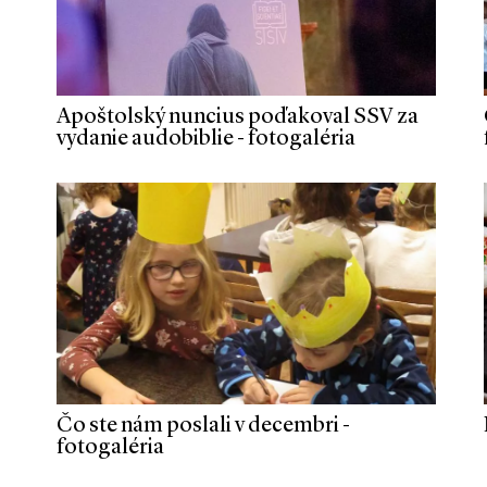
Apoštolský nuncius poďakoval SSV za
vydanie audobiblie - fotogaléria
Čo ste nám poslali v decembri -
fotogaléria