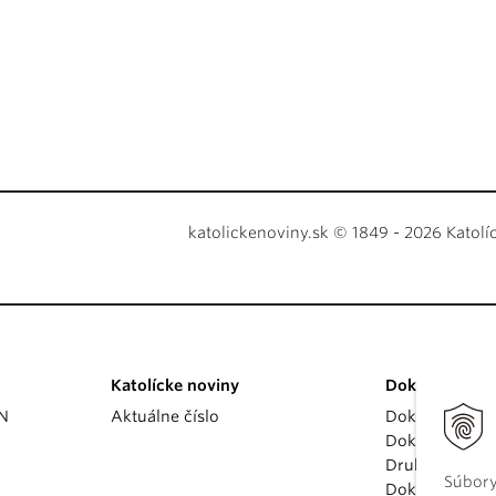
katolickenoviny.sk © 1849 - 2026 Katolí
Katolícke noviny
Dokumenty
KN
Aktuálne číslo
Dokumenty p
Dokumenty va
Druhý vatikán
Súbory
Dokumenty K