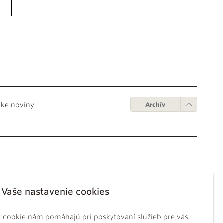
cke noviny
Archív
Obchodné podmienky
ápežov
Digitálne vydanie
Vaše nastavenie cookies
tikánskych úradov
Obchodné podmienky
sky koncil
GDPR
 cookie nám pomáhajú pri poskytovaní služieb pre vás.
BS
Používanie cookies