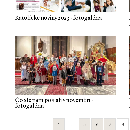
Katolícke noviny 2023 - fotogaléria
Čo ste nám poslali v novembri -
fotogaléria
1
…
5
6
7
8