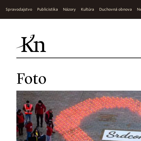
Spravodajstvo
Publicistika
Názory
Kultúra
Duchovná obnova
Ne
Foto