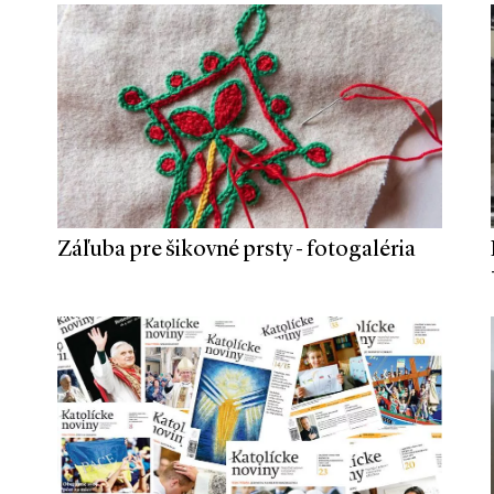
Záľuba pre šikovné prsty - fotogaléria