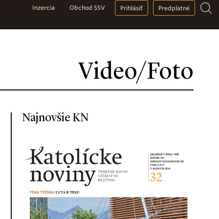
Inzercia
Obchod SSV
Prihlásiť
Predplatné
Video/Foto
Najnovšie KN