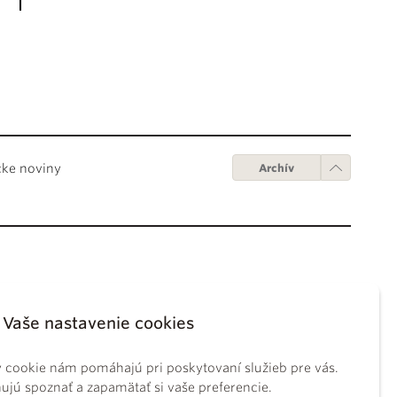
cke noviny
Archív
Obchodné podmienky
ápežov
Digitálne vydanie
Vaše nastavenie cookies
tikánskych úradov
Obchodné podmienky
sky koncil
GDPR
 cookie nám pomáhajú pri poskytovaní služieb pre vás.
BS
Používanie cookies
jú spoznať a zapamätať si vaše preferencie.
ckého práva