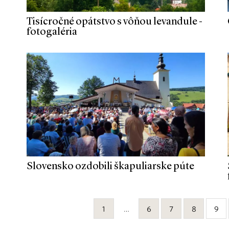
Tisícročné opátstvo s vôňou levandule -
fotogaléria
Slovensko ozdobili škapuliarske púte
1
…
6
7
8
9