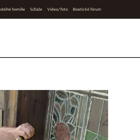
deľné homílie
Súťaže
Video/Foto
Bioetické fórum