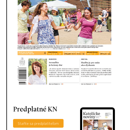
Predplatné KN
Staňte sa predplatiteľom