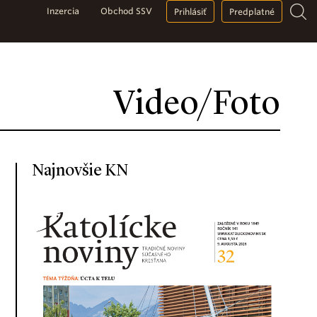
Inzercia
Obchod SSV
Prihlásiť
Predplatné
Video/Foto
Najnovšie KN