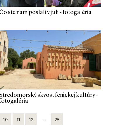
Čo ste nám poslali v júli - fotogaléria
Stredomorský skvost fenickej kultúry -
fotogaléria
10
11
12
…
25