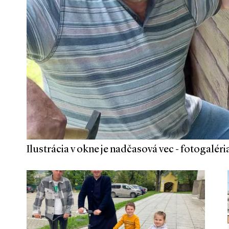
Ilustrácia v okne je nadčasová vec - fotogaléri