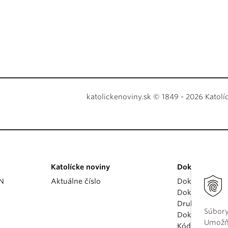
katolickenoviny.sk © 1849 - 2026 Katolí
Katolícke noviny
Dokumenty
KN
Aktuálne číslo
Dokumenty p
Dokumenty va
Druhý vatikán
Súbory
Dokumenty K
Umožňu
Kódex kánoni