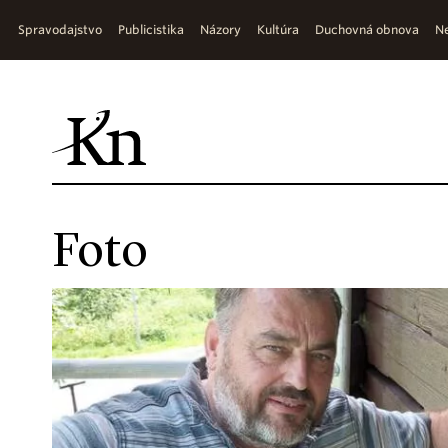
Spravodajstvo
Publicistika
Názory
Kultúra
Duchovná obnova
Ne
Foto