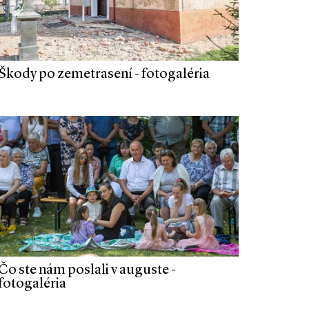
Škody po zemetrasení - fotogaléria
Čo ste nám poslali v auguste -
fotogaléria