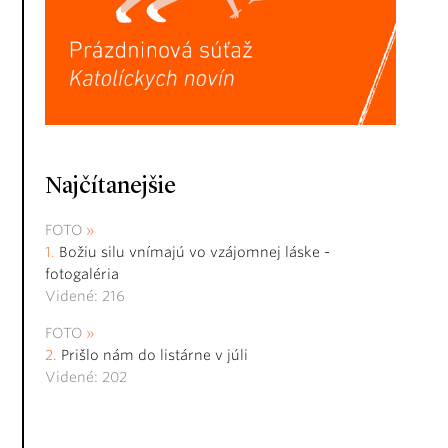
Najčítanejšie
FOTO
Božiu silu vnímajú vo vzájomnej láske -
fotogaléria
Videné: 216
FOTO
Prišlo nám do listárne v júli
Videné: 202