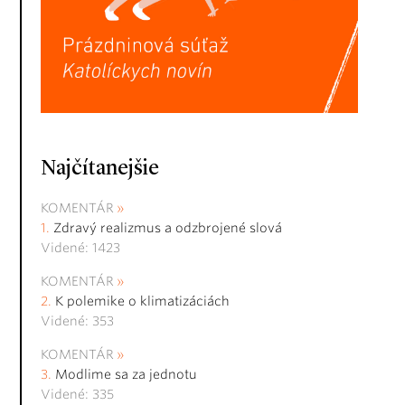
Najčítanejšie
KOMENTÁR
Zdravý realizmus a odzbrojené slová
Videné: 1423
KOMENTÁR
K polemike o klimatizáciách
Videné: 353
KOMENTÁR
Modlime sa za jednotu
Videné: 335