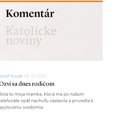
Jozef Kozák
06.10.2020
Ozvi sa dnes rodičom
Bola to moja mamka, ktorá ma po našom
telefonáte opäť nachvíľu zastavila a priviedla k
spytovaniu svedomia.