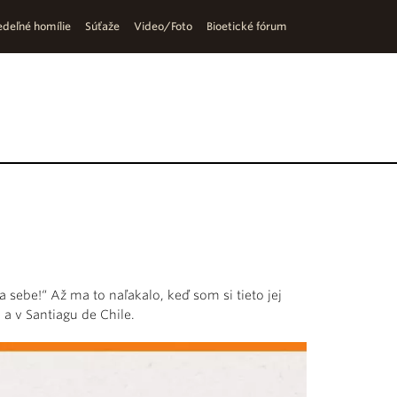
deľné homílie
Súťaže
Video/Foto
Bioetické fórum
 sebe!“ Až ma to naľakalo, keď som si tieto jej
a v Santiagu de Chile.