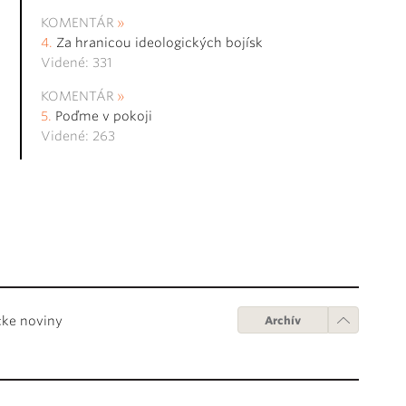
KOMENTÁR
Za hranicou ideologických bojísk
Videné: 331
KOMENTÁR
Poďme v pokoji
Videné: 263
cke noviny
Archív