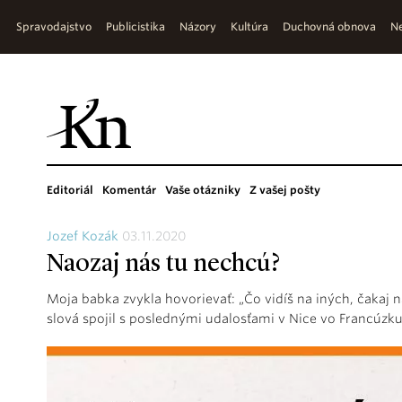
Spravodajstvo
Publicistika
Názory
Kultúra
Duchovná obnova
Ne
Editoriál
Komentár
Vaše otázniky
Z vašej pošty
Jozef Kozák
03.11.2020
Naozaj nás tu nechcú?
Moja babka zvykla hovorievať: „Čo vidíš na iných, čakaj na
slová spojil s poslednými udalosťami v Nice vo Francúzku 