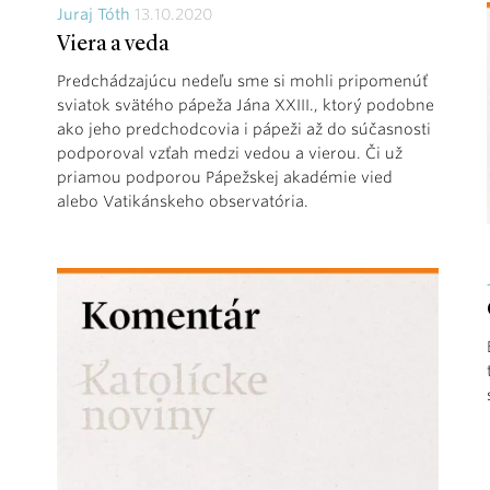
Juraj Tóth
13.10.2020
Viera a veda
Predchádzajúcu nedeľu sme si mohli pripomenúť
sviatok svätého pápeža Jána XXIII., ktorý podobne
ako jeho predchodcovia i pápeži až do súčasnosti
podporoval vzťah medzi vedou a vierou. Či už
priamou podporou Pápežskej akadémie vied
alebo Vatikánskeho observatória.