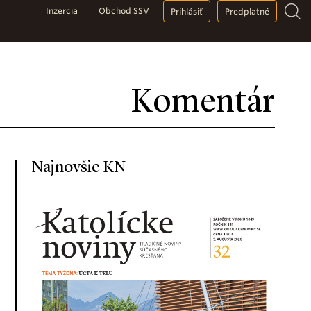
Inzercia
Obchod SSV
Prihlásiť
Predplatné
Komentár
Najnovšie KN