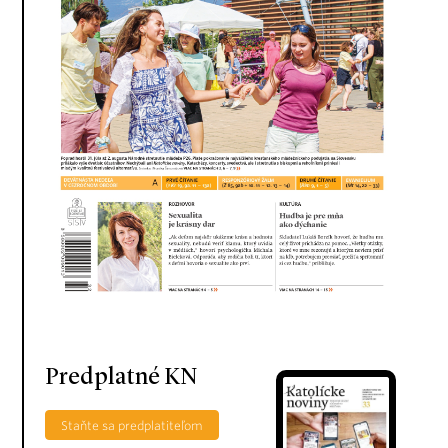
Predplatné KN
Staňte sa predplatiteľom