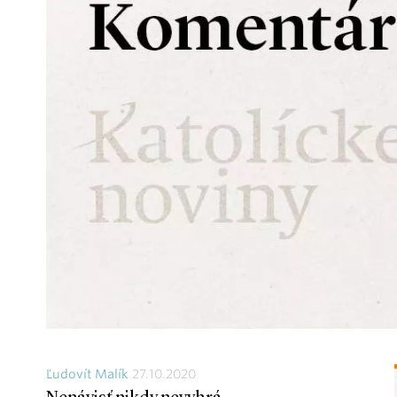
Ľudovít Malík
27.10.2020