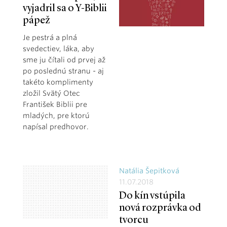
vyjadril sa o Y-Biblii
pápež
Je pestrá a plná
svedectiev, láka, aby
sme ju čítali od prvej až
po poslednú stranu - aj
takéto komplimenty
zložil Svätý Otec
František Biblii pre
mladých, pre ktorú
napísal predhovor.
Natália Šepitková
11.07.2018
Do kín vstúpila
nová rozprávka od
tvorcu