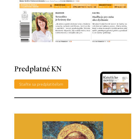
Predplatné KN
Staňte sa predplatiteľom