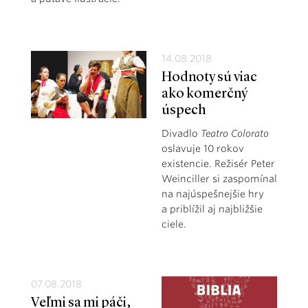
14.08.2018
Hodnoty sú viac
ako komerčný
úspech
Divadlo
Teatro Colorato
oslavuje 10 rokov
existencie. Režisér Peter
Weinciller si zaspomínal
na najúspešnejšie hry
a priblížil aj najbližšie
ciele.
07.08.2018
Veľmi sa mi páči,