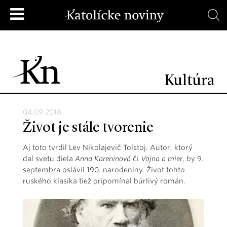
Kultúra
04.09.2018
Život je stále tvorenie
Aj toto tvrdil Lev Nikolajevič Tolstoj. Autor, ktorý
dal svetu diela
Anna Kareninová
či
Vojna a mier
, by 9.
septembra oslávil 190. narodeniny. Život tohto
ruského klasika tiež pripomínal búrlivý román.