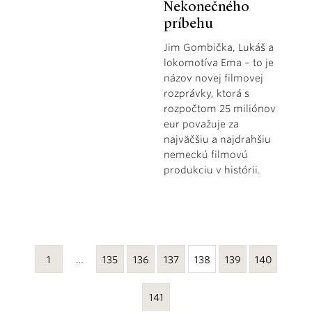
Nekonečného
príbehu
Jim Gombička, Lukáš a
lokomotíva Ema – to je
názov novej filmovej
rozprávky, ktorá s
rozpočtom 25 miliónov
eur považuje za
najväčšiu a najdrahšiu
nemeckú filmovú
produkciu v histórii.
1
…
135
136
137
138
139
140
141