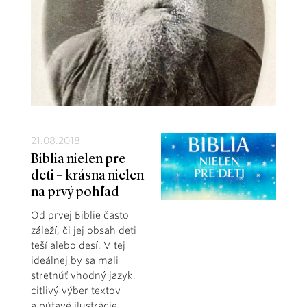
21.08.2018
Biblia nielen pre
deti – krásna nielen
na prvý pohľad
Od prvej Biblie často
záleží, či jej obsah deti
teší alebo desí. V tej
ideálnej by sa mali
stretnúť vhodný jazyk,
citlivý výber textov
a pútavé ilustrácie.