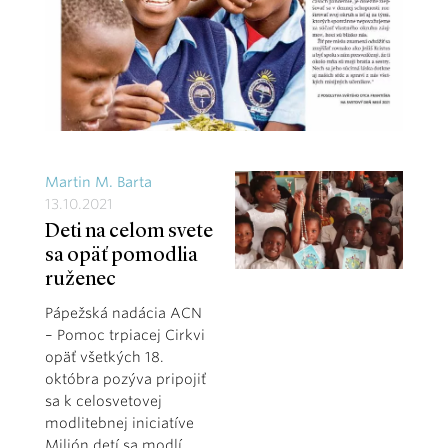
Martin M. Barta
13.10.2021
Deti na celom svete
sa opäť pomodlia
ruženec
Pápežská nadácia ACN
– Pomoc trpiacej Cirkvi
opäť všetkých 18.
októbra pozýva pripojiť
sa k celosvetovej
modlitebnej iniciatíve
Milión detí sa modlí