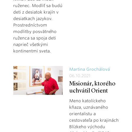
ruženec. Modliť sa budú
deti z desiatok krajín v
desiatkach jazykov.
Prostredníctvom
modlitby posvätného
ruženca sa spoja deti
naprieč všetkými
kontinentmi sveta.
Martina Grochálová
06.10.2021
Misionár, ktorého
uchvátil Orient
Meno katolíckeho
kňaza, uznávaného
orientalistu a
cestovateľa po krajinách
Blízkeho východu