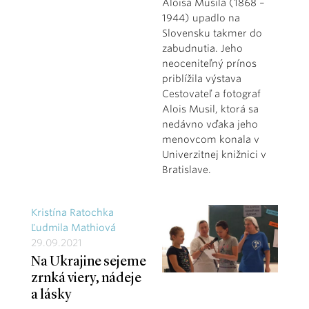
Aloisa Musila (1868 –
1944) upadlo na
Slovensku takmer do
zabudnutia. Jeho
neoceniteľný prínos
priblížila výstava
Cestovateľ a fotograf
Alois Musil, ktorá sa
nedávno vďaka jeho
menovcom konala v
Univerzitnej knižnici v
Bratislave.
Kristína Ratochka
Ľudmila Mathiová
29.09.2021
Na Ukrajine sejeme
zrnká viery, nádeje
a lásky