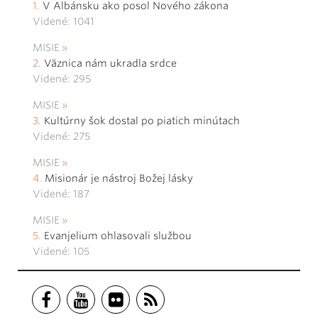
V Albánsku ako posol Nového zákona
Videné: 1041
MISIE
Väznica nám ukradla srdce
Videné: 295
MISIE
Kultúrny šok dostal po piatich minútach
Videné: 275
MISIE
Misionár je nástroj Božej lásky
Videné: 187
MISIE
Evanjelium ohlasovali službou
Videné: 105