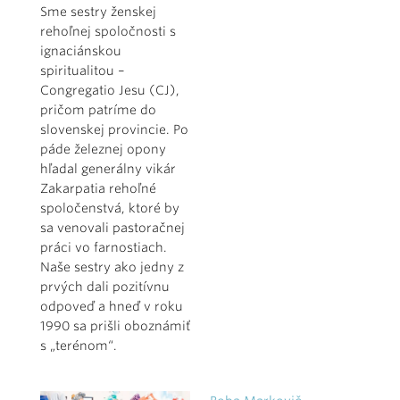
Sme sestry ženskej
rehoľnej spoločnosti s
ignaciánskou
spiritualitou –
Congregatio Jesu (CJ),
pričom patríme do
slovenskej provincie. Po
páde železnej opony
hľadal generálny vikár
Zakarpatia rehoľné
spoločenstvá, ktoré by
sa venovali pastoračnej
práci vo farnostiach.
Naše sestry ako jedny z
prvých dali pozitívnu
odpoveď a hneď v roku
1990 sa prišli oboznámiť
s „terénom“.