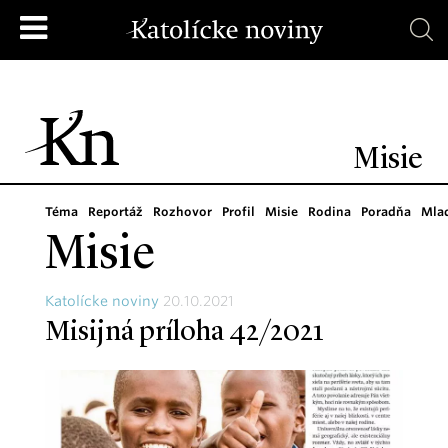
Misie
Téma
Reportáž
Rozhovor
Profil
Misie
Rodina
Poradňa
Mla
Misie
Katolícke noviny
20.10.2021
Misijná príloha 42/2021