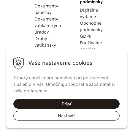
podmienky
Dokumenty
Digitálne
pápežov
vydanie
Dokumenty
Obchodné
vatikánskych
podmienky
úradov
GDPR
Druhý
Používanie
vatikánsky
cookies
koncil
Dokumenty
Vaše nastavenie cookies
KBS
Kódex
Súbory cookie nám pomáhajú pri poskytovaní
kánonického
služieb pre vás. Umožňujú spoznať a zapamätať si
práva
vaše preferencie.
Katechizmus
Katolíckej
Prijať
cirkvi
Nastaviť