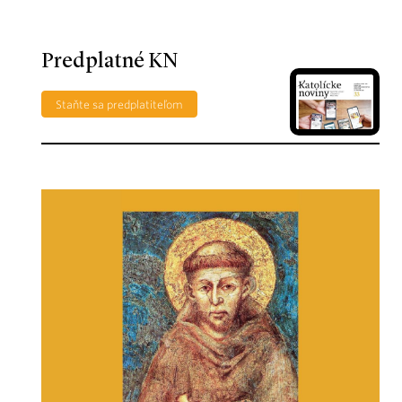
Predplatné KN
Staňte sa predplatiteľom