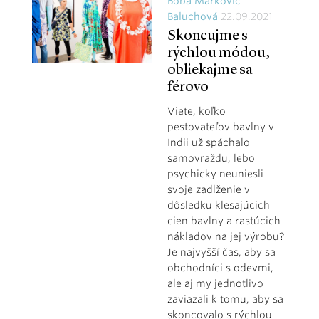
Boba Markovič
Baluchová
22.09.2021
Skoncujme s
rýchlou módou,
obliekajme sa
férovo
Viete, koľko
pestovateľov bavlny v
Indii už spáchalo
samovraždu, lebo
psychicky neuniesli
svoje zadlženie v
dôsledku klesajúcich
cien bavlny a rastúcich
nákladov na jej výrobu?
Je najvyšší čas, aby sa
obchodníci s odevmi,
ale aj my jednotlivo
zaviazali k tomu, aby sa
skoncovalo s rýchlou