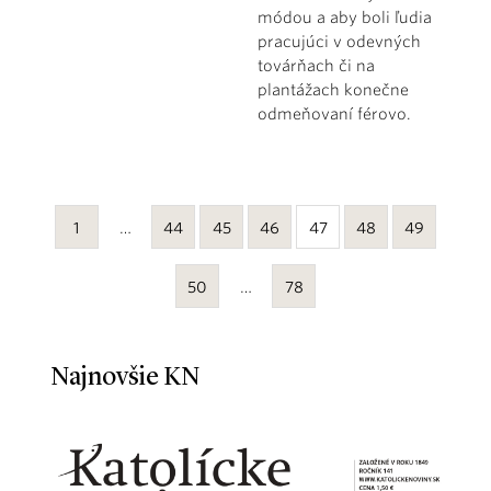
módou a aby boli ľudia
pracujúci v odevných
továrňach či na
plantážach konečne
odmeňovaní férovo.
1
…
44
45
46
47
48
49
50
…
78
Najnovšie KN