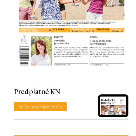
Predplatné KN
Staňte sa predplatiteľom