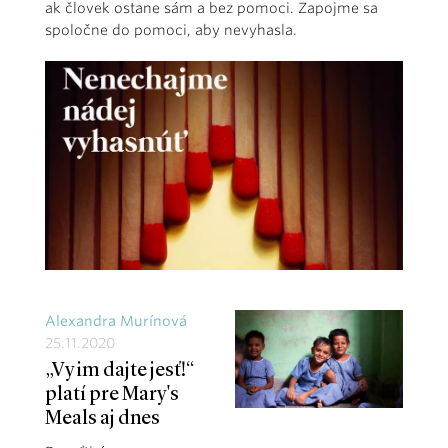
ak človek ostane sám a bez pomoci. Zapojme sa
spoločne do pomoci, aby nevyhasla.
Alexandra Murínová
25.11.2020
„Vy im dajte jesť!“
platí pre Mary's
Meals aj dnes