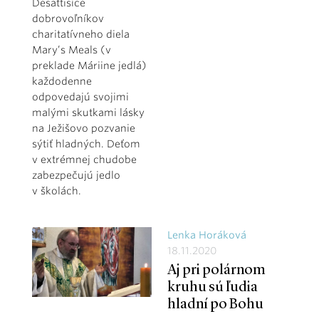
Desaťtisíce
dobrovoľníkov
charitatívneho diela
Mary’s Meals (v
preklade Máriine jedlá)
každodenne
odpovedajú svojimi
malými skutkami lásky
na Ježišovo pozvanie
sýtiť hladných. Deťom
v extrémnej chudobe
zabezpečujú jedlo
v školách.
Lenka Horáková
18.11.2020
Aj pri polárnom
kruhu sú ľudia
hladní po Bohu