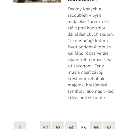
Dediny Knayeh a
Jacoubieh v Sýrii
neďaleko Turecka sú
stále pod kontrolou
džihádistických skupín.
Tie nariaďujú ľuďom
život podobný tomu v
kalifáte: rôzne verzie
islamského práva
šaríe
sú zákonom. Ženy
musia nosiť závoj,
kresťanom zhabali
majetok, kresťanské
symboly, ako napríklad
kríže, boli strhnuté.
1
…
52
53
54
55
56
57