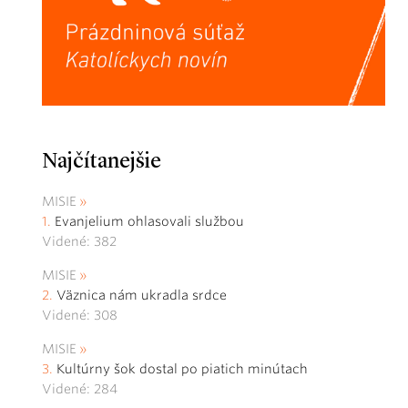
Najčítanejšie
MISIE
Evanjelium ohlasovali službou
Videné: 382
MISIE
Väznica nám ukradla srdce
Videné: 308
MISIE
Kultúrny šok dostal po piatich minútach
Videné: 284