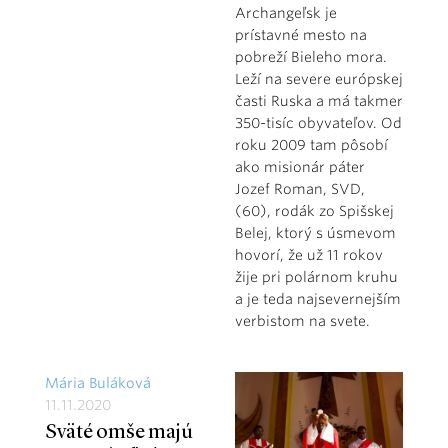
Archangeľsk je
prístavné mesto na
pobreží Bieleho mora.
Leží na severe európskej
časti Ruska a má takmer
350-tisíc obyvateľov. Od
roku 2009 tam pôsobí
ako misionár páter
Jozef Roman, SVD,
(60), rodák zo Spišskej
Belej, ktorý s úsmevom
hovorí, že už 11 rokov
žije pri polárnom kruhu
a je teda najsevernejším
verbistom na svete.
Mária Buláková
11.11.2020
Sväté omše majú