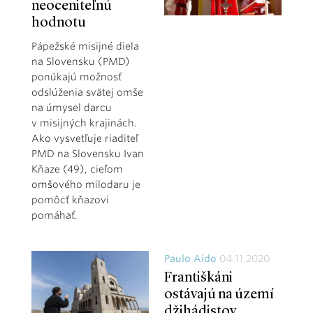
neoceniteľnú
hodnotu
Pápežské misijné diela
na Slovensku (PMD)
ponúkajú možnosť
odslúženia svätej omše
na úmysel darcu
v misijných krajinách.
Ako vysvetľuje riaditeľ
PMD na Slovensku Ivan
Kňaze (49), cieľom
omšového milodaru je
pomôcť kňazovi
pomáhať.
Paulo Aido
04.11.2020
Františkáni
ostávajú na území
džihádistov