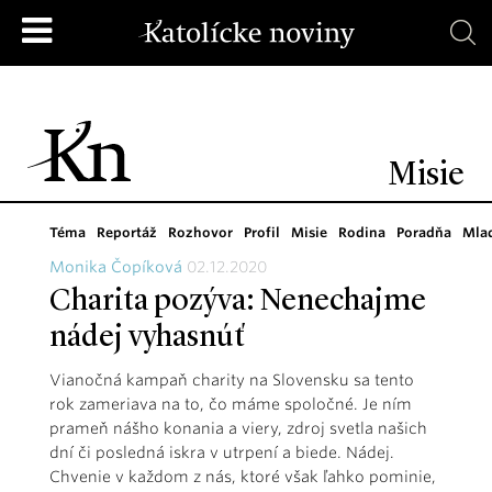
Misie
Téma
Reportáž
Rozhovor
Profil
Misie
Rodina
Poradňa
Mla
Monika Čopíková
02.12.2020
Charita pozýva: Nenechajme
nádej vyhasnúť
Vianočná kampaň charity na Slovensku sa tento
rok zameriava na to, čo máme spoločné. Je ním
prameň nášho konania a viery, zdroj svetla našich
dní či posledná iskra v utrpení a biede. Nádej.
Chvenie v každom z nás, ktoré však ľahko pominie,