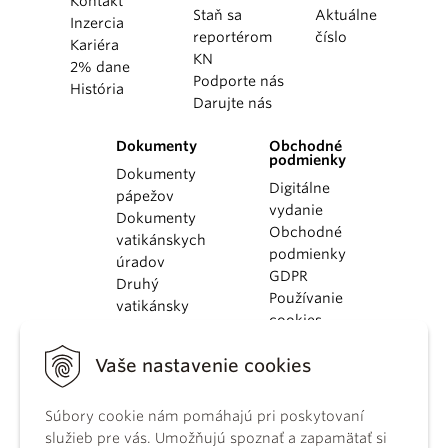
Kontakt
Staň sa
Aktuálne
Inzercia
reportérom
číslo
Kariéra
KN
2% dane
Podporte nás
História
Darujte nás
Dokumenty
Obchodné
podmienky
Dokumenty
Digitálne
pápežov
vydanie
Dokumenty
Obchodné
vatikánskych
podmienky
úradov
GDPR
Druhý
Používanie
vatikánsky
cookies
koncil
Dokumenty
Vaše nastavenie cookies
KBS
Kódex
Súbory cookie nám pomáhajú pri poskytovaní
kánonického
služieb pre vás. Umožňujú spoznať a zapamätať si
práva