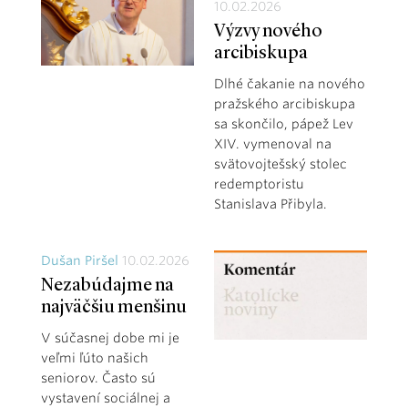
10.02.2026
Výzvy nového
arcibiskupa
Dlhé čakanie na nového
pražského arcibiskupa
sa skončilo, pápež Lev
XIV. vymenoval na
svätovojtešský stolec
redemptoristu
Stanislava Přibyla.
Dušan Piršel
10.02.2026
Nezabúdajme na
najväčšiu menšinu
V súčasnej dobe mi je
veľmi ľúto našich
seniorov. Často sú
vystavení sociálnej a