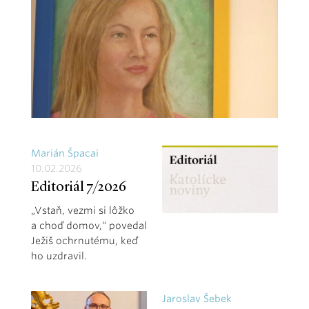
Marián Špacai
10.02.2026
Editoriál 7/2026
„Vstaň, vezmi si lôžko
a choď domov,“ povedal
Ježiš ochrnutému, keď
ho uzdravil.
Jaroslav Šebek