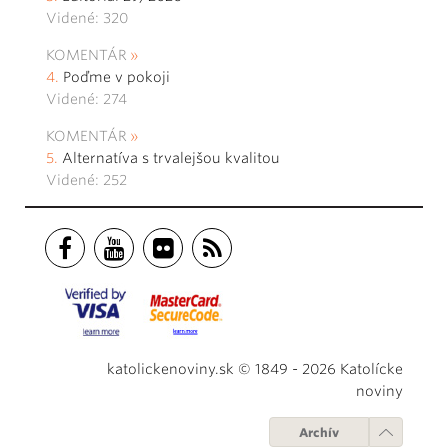
Videné: 320
KOMENTÁR
Poďme v pokoji
Videné: 274
KOMENTÁR
Alternatíva s trvalejšou kvalitou
Videné: 252
katolickenoviny.sk © 1849 - 2026 Katolícke
noviny
Archív