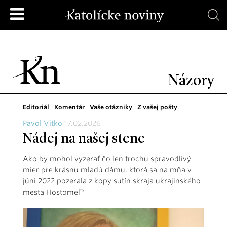
Názory
Editoriál
Komentár
Vaše otázniky
Z vašej pošty
Pavol Vitko
17.02.2026
Nádej na našej stene
Ako by mohol vyzerať čo len trochu spravodlivý
mier pre krásnu mladú dámu, ktorá sa na mňa v
júni 2022 pozerala z kopy sutín skraja ukrajinského
mesta Hostomeľ?