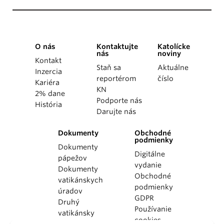
O nás
Kontaktujte
Katolícke
nás
noviny
Kontakt
Staň sa
Aktuálne
Inzercia
reportérom
číslo
Kariéra
KN
2% dane
Podporte nás
História
Darujte nás
Dokumenty
Obchodné
podmienky
Dokumenty
Digitálne
pápežov
vydanie
Dokumenty
Obchodné
vatikánskych
podmienky
úradov
GDPR
Druhý
Používanie
vatikánsky
cookies