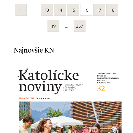
1
…
13
14
15
16
17
18
19
…
357
Najnovšie KN