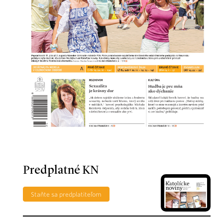
Predplatné KN
Staňte sa predplatiteľom