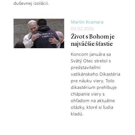
duševnej izolácii.
Martin Kramara
04.02.2026
Život s Bohom je
najväčšie šťastie
Koncom januára sa
Svätý Otec stretol s
predstaviteľmi
vatikánskeho Dikastéria
pre náuku viery. Toto
dikastérium prehlbuje
chápanie viery s
ohľadom na aktuálne
otázky, ktoré si ľudia
kladú.