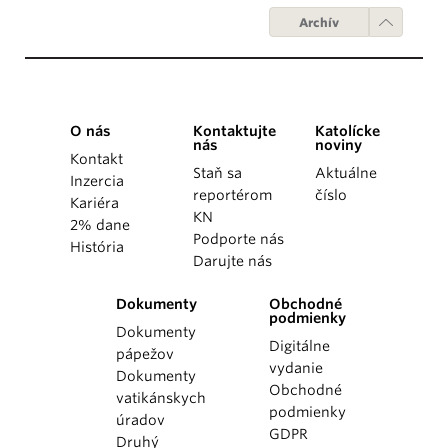
Archív
O nás
Kontaktujte
Katolícke
nás
noviny
Kontakt
Staň sa
Aktuálne
Inzercia
reportérom
číslo
Kariéra
KN
2% dane
Podporte nás
História
Darujte nás
Dokumenty
Obchodné
podmienky
Dokumenty
Digitálne
pápežov
vydanie
Dokumenty
Obchodné
vatikánskych
podmienky
úradov
GDPR
Druhý