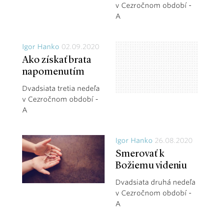
v Cezročnom období -
A
Igor Hanko
02.09.2020
Ako získať brata
napomenutím
Dvadsiata tretia nedeľa
v Cezročnom období -
A
Igor Hanko
26.08.2020
Smerovať k
Božiemu videniu
Dvadsiata druhá nedeľa
v Cezročnom období -
A