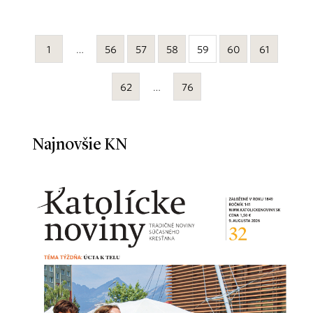
1
…
56
57
58
59
60
61
62
…
76
Najnovšie KN