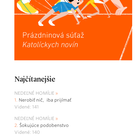
Najčítanejšie
NEDEĽNÉ HOMÍLIE
Nerobiť nič, iba prijímať
Videné: 141
NEDEĽNÉ HOMÍLIE
Šokujúce podobenstvo
Videné: 140