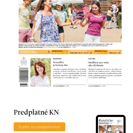
Predplatné KN
Staňte sa predplatiteľom