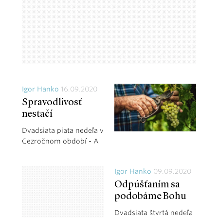
Igor Hanko
16.09.2020
Spravodlivosť
nestačí
Dvadsiata piata nedeľa v
Cezročnom období - A
Igor Hanko
09.09.2020
Odpúšťaním sa
podobáme Bohu
Dvadsiata štvrtá nedeľa