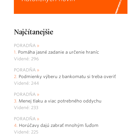
Najčítanejšie
PORADŇA
Pomáha jasné zadanie a určenie hraníc
Videné: 296
PORADŇA
Podmienky výberu z bankomatu si treba overiť
Videné: 244
PORADŇA
Menej tlaku a viac potrebného oddychu
Videné: 233
PORADŇA
Horúčavy dajú zabrať mnohým ľuďom
Videné: 225