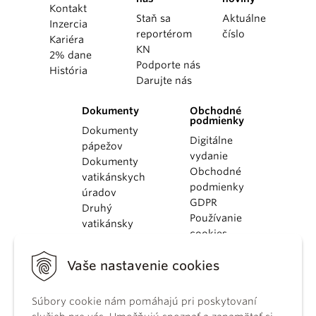
Kontakt
Staň sa
Aktuálne
Inzercia
reportérom
číslo
Kariéra
KN
2% dane
Podporte nás
História
Darujte nás
Dokumenty
Obchodné
podmienky
Dokumenty
Digitálne
pápežov
vydanie
Dokumenty
Obchodné
vatikánskych
podmienky
úradov
GDPR
Druhý
Používanie
vatikánsky
cookies
koncil
Dokumenty
Vaše nastavenie cookies
KBS
Kódex
Súbory cookie nám pomáhajú pri poskytovaní
kánonického