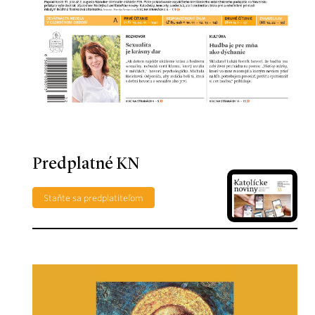
Predplatné KN
Staňte sa predplatiteľom