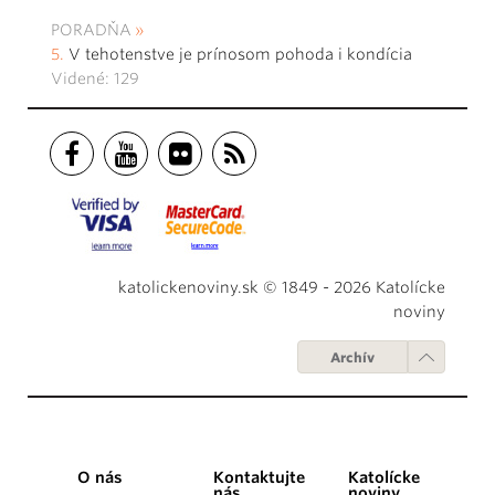
PORADŇA
V tehotenstve je prínosom pohoda i kondícia
Videné: 129
katolickenoviny.sk © 1849 - 2026 Katolícke
noviny
Archív
O nás
Kontaktujte
Katolícke
nás
noviny