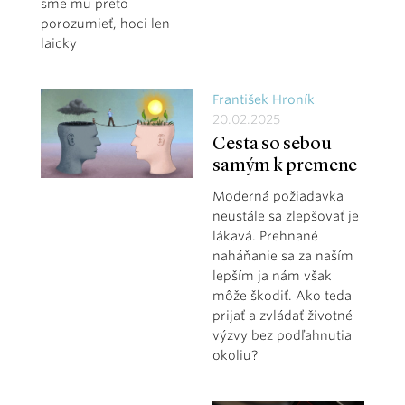
sme mu preto
porozumieť, hoci len
laicky
František Hroník
20.02.2025
Cesta so sebou
samým k premene
Moderná požiadavka
neustále sa zlepšovať je
lákavá. Prehnané
naháňanie sa za naším
lepším ja nám však
môže škodiť. Ako teda
prijať a zvládať životné
výzvy bez podľahnutia
okoliu?