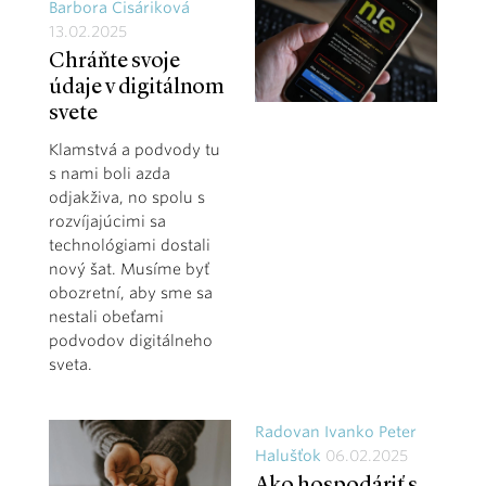
Barbora Cisáriková
13.02.2025
Chráňte svoje
údaje v digitálnom
svete
Klamstvá a podvody tu
s nami boli azda
odjakživa, no spolu s
rozvíjajúcimi sa
technológiami dostali
nový šat. Musíme byť
obozretní, aby sme sa
nestali obeťami
podvodov digitálneho
sveta.
Radovan Ivanko Peter
Halušťok
06.02.2025
Ako hospodáriť s