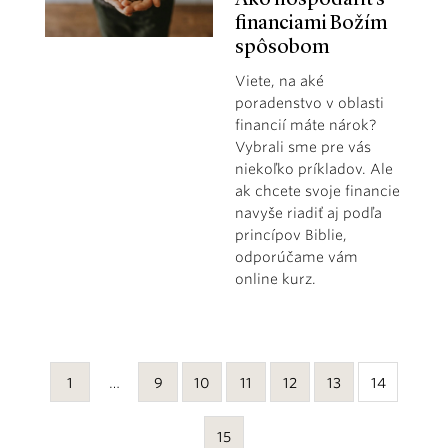
financiami Božím
spôsobom
Viete, na aké
poradenstvo v oblasti
financií máte nárok?
Vybrali sme pre vás
niekoľko príkladov. Ale
ak chcete svoje financie
navyše riadiť aj podľa
princípov Biblie,
odporúčame vám
online kurz.
1
…
9
10
11
12
13
14
15