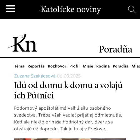
Poradňa
Téma
Reportáž
Rozhovor
Profil
Misie
Rodina
Poradňa
Mla
Zuzana Szakácsová
06.03.2025
Idú od domu k domu a volajú
ich Pútnici
Podomový apoštolát má veľkú silu osobného
svedectva. Treba však vedieť prijať aj odmietnutie.
Keď ale niekto prináša hodnotný dar, dvere sa
otvárajú už dopredu. Tak je to aj v Prešove.