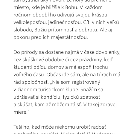
miesto, kde je bližšie k Bohu. V každom
ročnom období ho udivujú svojou krásou,
veľkoleposťou, jedinečnosťou. Cíti v nich veľkú
slobodu, Božiu prítomnosť a dobrotu. Ale aj
pokoru pred ich majestátnosťou.
Do prírody sa dostane najmä v čase dovolenky,
cez skúškové obdobie či cez prázdniny, keď
študenti odídu domov a má aspoň trochu
voľného času. Občas ide sám, ale na túrach má
rád spoločnosť. „Nie som registrovaný
v žiadnom turistickom klube. Snažím sa
udržiavať si kondíciu, fyzickú zdatnosť
a skúšať, kam až môžem zájsť. V takej zdravej
miere.“
Teší ho, keď môže niekomu urobiť radosť