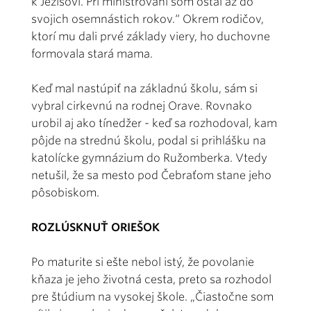
k Ježišovi. Pri miništrovaní som ostal až do
svojich osemnástich rokov.“ Okrem rodičov,
ktorí mu dali prvé základy viery, ho duchovne
formovala stará mama.
Keď mal nastúpiť na základnú školu, sám si
vybral cirkevnú na rodnej Orave. Rovnako
urobil aj ako tínedžer - keď sa rozhodoval, kam
pôjde na strednú školu, podal si prihlášku na
katolícke gymnázium do Ružomberka. Vtedy
netušil, že sa mesto pod Čebraťom stane jeho
pôsobiskom.
ROZLÚSKNUŤ ORIEŠOK
Po maturite si ešte nebol istý, že povolanie
kňaza je jeho životná cesta, preto sa rozhodol
pre štúdium na vysokej škole. „Čiastočne som