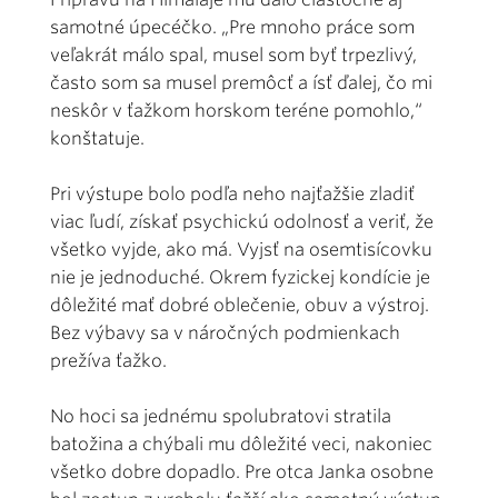
samotné úpecéčko. „Pre mnoho práce som
veľakrát málo spal, musel som byť trpezlivý,
často som sa musel premôcť a ísť ďalej, čo mi
neskôr v ťažkom horskom teréne pomohlo,“
konštatuje.
Pri výstupe bolo podľa neho najťažšie zladiť
viac ľudí, získať psychickú odolnosť a veriť, že
všetko vyjde, ako má. Vyjsť na osemtisícovku
nie je jednoduché. Okrem fyzickej kondície je
dôležité mať dobré oblečenie, obuv a výstroj.
Bez výbavy sa v náročných podmienkach
prežíva ťažko.
No hoci sa jednému spolubratovi stratila
batožina a chýbali mu dôležité veci, nakoniec
všetko dobre dopadlo. Pre otca Janka osobne