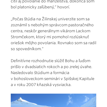
cítil aj povolanie do manželstva, dokonca som
bol platonicky zaľúbený,“ hovorí.
„Počas štúdia na Žilinskej univerzite som sa
zoznámil s nebohým správcom pastoračného
centra, neskôr generálnym vikárom Lackom
Stromčekom, ktorý mi pomohol rozlúsknuť
oriešok môjho povolania. Rovnako som sa radil
so spovedníkom.“
Definitívne rozhodnutie slúžiť Bohu a ľuďom
prišlo v dvadsiatich rokoch a po zrelej úvahe.
Nasledovalo štúdium a formácia
v bohosloveckom seminári v Spišskej Kapitule
a v roku 2007 kňazská vysviacka.