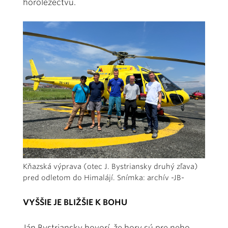
horolezectvu.
Kňazská výprava (otec J. Bystriansky druhý zľava)
pred odletom do Himalájí. Snímka: archív -JB-
VYŠŠIE JE BLIŽŠIE K BOHU
Ján Bystriansky hovorí, že hory sú pre neho