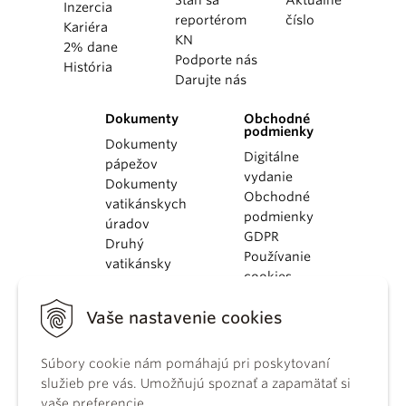
Inzercia
reportérom
číslo
Kariéra
KN
2% dane
Podporte nás
História
Darujte nás
Dokumenty
Obchodné
podmienky
Dokumenty
Digitálne
pápežov
vydanie
Dokumenty
Obchodné
vatikánskych
podmienky
úradov
GDPR
Druhý
Používanie
vatikánsky
cookies
koncil
Dokumenty
Vaše nastavenie cookies
KBS
Kódex
kánonického
Súbory cookie nám pomáhajú pri poskytovaní
práva
služieb pre vás. Umožňujú spoznať a zapamätať si
Katechizmus
vaše preferencie.