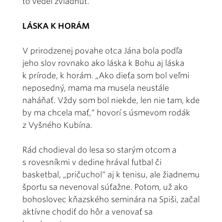
to vedel zvládnuť.“
LÁSKA K HORÁM
V prirodzenej povahe otca Jána bola podľa
jeho slov rovnako ako láska k Bohu aj láska
k prírode, k horám. „Ako dieťa som bol veľmi
neposedný, mama ma musela neustále
naháňať. Vždy som bol niekde, len nie tam, kde
by ma chcela mať,“ hovorí s úsmevom rodák
z Vyšného Kubína.
Rád chodieval do lesa so starým otcom a
s rovesníkmi v dedine hrával futbal či
basketbal, „pričuchol“ aj k tenisu, ale žiadnemu
športu sa nevenoval súťažne. Potom, už ako
bohoslovec kňazského seminára na Spiši, začal
aktívne chodiť do hôr a venovať sa