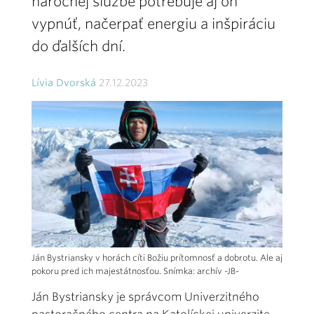
náročnej službe potrebuje aj on
vypnúť, načerpať energiu a inšpiráciu
do ďalších dní.
Lívia Dvorská
27.12.2023
Ján Bystriansky v horách cíti Božiu prítomnosť a dobrotu. Ale aj
pokoru pred ich majestátnosťou. Snímka: archív -JB-
Ján Bystriansky je správcom Univerzitného