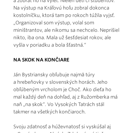
a zobrať ho na výlet. Nielen deti či študentov.
Na výstup na Kráľovú hoľu zobral dokonca
kostolníčku, ktorá tam po rokoch túžila vyjsť.
„Organizoval som výstup, volal som
miništrantov, ale nikomu sa nechcelo. Neprišiel
nikto, iba ona. Mala už šesťdesiat rokov, ale
vyšla v poriadku a bola šťastná.“
NA SKOK NA KONČIARE
Ján Bystriansky obľubuje najmä túry
a hrebeňovky v slovenských horách. Jeho
obľúbeným vrcholom je Choč. Ako dieťa ho
mal každý deň na dohľad, aj z Ružomberka má
naň „na skok“. Vo Vysokých Tatrách stál
takmer na všetkých končiaroch.
Svoju zdatnosť a húževnatosť si vyskúšal aj