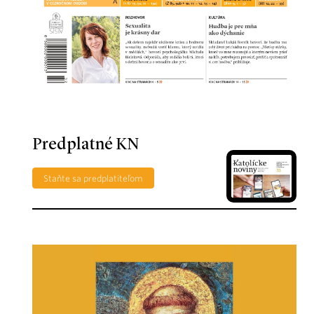
Predplatné KN
Staňte sa predplatiteľom