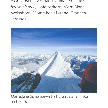
v Gruzínsku a v Alpách. Zdolané má tiež
štvortisícovky - Matterhorn, Mont Blanc,
Weisshorn, Monte Rosu i vrchol Grandes
Jorasses.
Manaslu je ôsma najvyššia hora sveta. Snímka:
archív -JB-