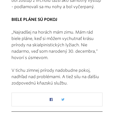
bol zostup z vrcholu ťažší ako samotný výstup
- podlamovali sa mu nohy a bol vyčerpaný.
BIELE PLÁNE SÚ POKOJ
„Najradšej na horách mám zimu. Mám rád
biele pláne, keď si môžem vychutnať krásu
prírody na skialpinistických lyžiach. Nie
nadarmo, veď som narodený 30. decembra,“
hovorí s úsmevom.
V tichu zimnej prírody nadobudne pokoj,
nadhľad nad problémami. A tiež silu na ďalšiu
zodpovednú kňazskú službu.