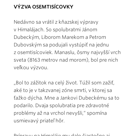
VÝZVA OSEMTISÍCOVKY
Nedávno sa vrátil z kňazskej výpravy
v Himalájach. So spolubratmi Jánom
Dubeckým, Liborom Marekom a Petrom
Dubovským sa podujali vystúpiť na jednu
z osemtisícoviek. Manaslu, ôsmy najvyšší vrch
sveta (8163 metrov nad morom), bol pre nich
veľkou výzvou.
„Bol to zážitok na celý život. Túžil som zažiť,
aké to je v takzvanej zóne smrti, v ktorej sa
ťažko dýcha. Mne a Jankovi Dubeckému sa to
podarilo. Dvaja spolubratia pre zdravotné
problémy až na vrchol nevyšli,“ spomína
usmievavý priateľ hôr.
Prípravu na Himaláje mu dalo čiastočne aj