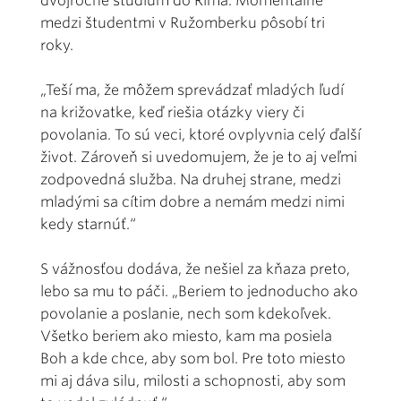
dvojročné štúdium do Ríma. Momentálne
medzi študentmi v Ružomberku pôsobí tri
roky.
„Teší ma, že môžem sprevádzať mladých ľudí
na križovatke, keď riešia otázky viery či
povolania. To sú veci, ktoré ovplyvnia celý ďalší
život. Zároveň si uvedomujem, že je to aj veľmi
zodpovedná služba. Na druhej strane, medzi
mladými sa cítim dobre a nemám medzi nimi
kedy starnúť.“
S vážnosťou dodáva, že nešiel za kňaza preto,
lebo sa mu to páči. „Beriem to jednoducho ako
povolanie a poslanie, nech som kdekoľvek.
Všetko beriem ako miesto, kam ma posiela
Boh a kde chce, aby som bol. Pre toto miesto
mi aj dáva silu, milosti a schopnosti, aby som