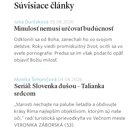
Súvisiace články
Júlia Ďurčeková
05.08.2026
Minulosť nemusí určovať budúcnosť
Odklonili sa od Boha, zanechali ho vo svojom
detstve. Roky viedli promiskuitný život, ocitli sa vo
svete pornografie. Predsa sa im však podarilo opäť
objaviť Božiu milosť.
Monika Šimoničová
04.08.2026
Seriál: Slovenka dušou – Talianka
srdcom
„Starosti nechajte na palube lietadla a obdivujte
krásy Ríma najlepším objektívom, ktorým sú naše
oči,“ radí turistická sprievodkyňa vo Večnom meste
VERONIKA ZÁBORSKÁ (53).