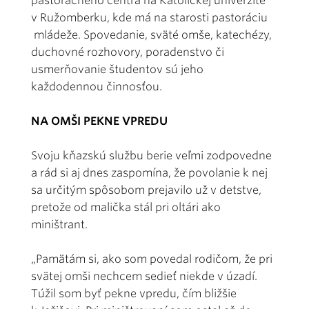
pastoračného centra na Katolíckej univerzite
v Ružomberku, kde má na starosti pastoráciu
mládeže. Spovedanie, sväté omše, katechézy,
duchovné rozhovory, poradenstvo či
usmerňovanie študentov sú jeho
každodennou činnosťou.
NA OMŠI PEKNE VPREDU
Svoju kňazskú službu berie veľmi zodpovedne
a rád si aj dnes zaspomína, že povolanie k nej
sa určitým spôsobom prejavilo už v detstve,
pretože od malička stál pri oltári ako
miništrant.
„Pamätám si, ako som povedal rodičom, že pri
svätej omši nechcem sedieť niekde v úzadí.
Túžil som byť pekne vpredu, čím bližšie