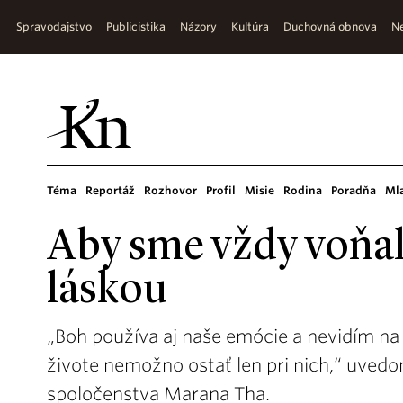
Spravodajstvo
Publicistika
Názory
Kultúra
Duchovná obnova
Ne
Téma
Reportáž
Rozhovor
Profil
Misie
Rodina
Poradňa
Ml
Aby sme vždy voňal
láskou
„Boh používa aj naše emócie a nevidím na 
živote nemožno ostať len pri nich,“ uvedom
spoločenstva Marana Tha.