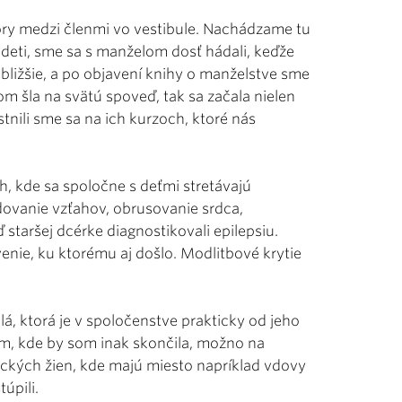
ry medzi členmi vo vestibule. Nachádzame tu
deti, sme sa s manželom dosť hádali, keďže
 bližšie, a po objavení knihy o manželstve sme
om šla na svätú spoveď, tak sa začala nielen
tnili sme sa na ich kurzoch, ktoré nás
h, kde sa spoločne s deťmi stretávajú
dovanie vzťahov, obrusovanie srdca,
staršej dcérke diagnostikovali epilepsiu.
venie, ku ktorému aj došlo. Modlitbové krytie
Bilá, ktorá je v spoločenstve prakticky od jeho
em, kde by som inak skončila, možno na
blických žien, kde majú miesto napríklad vdovy
úpili.