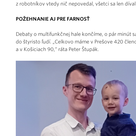
z robotníkov vtedy nič nepovedal, všetci sa len díval
POŽEHNANIE AJ PRE FARNOSŤ
Debaty o multifunkčnej hale končíme, o pár minút 
do štyristo ľudí. „Celkovo máme v Prešove 420 členov
a v Košiciach 90,“ ráta Peter Štupák.