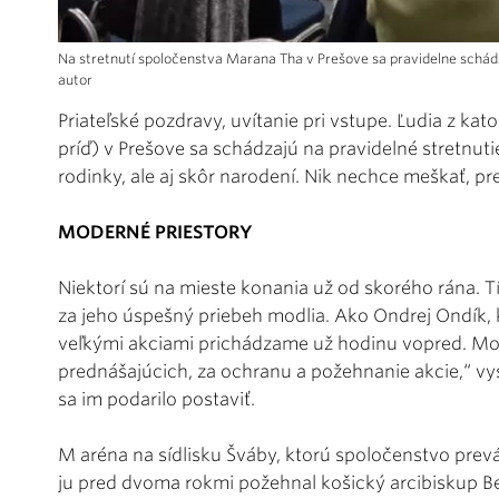
Na stretnutí spoločenstva Marana Tha v Prešove sa pravidelne schádzaj
autor
Priateľské pozdravy, uvítanie pri vstupe. Ľudia z k
príď) v Prešove sa schádzajú na pravidelné stretnuti
rodinky, ale aj skôr narodení. Nik nechce meškať, pr
MODERNÉ PRIESTORY
Niektorí sú na mieste konania už od skorého rána. Tí
za jeho úspešný priebeh modlia. Ako Ondrej Ondík, k
veľkými akciami prichádzame už hodinu vopred. Modl
prednášajúcich, za ochranu a požehnanie akcie,“ vys
sa im podarilo postaviť.
M aréna na sídlisku Šváby, ktorú spoločenstvo pre
ju pred dvoma rokmi požehnal košický arcibiskup Be