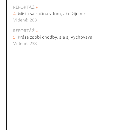
REPORTÁŽ
Misia sa začína v tom, ako žijeme
Videné: 269
REPORTÁŽ
Krása zdobí chodby, ale aj vychováva
Videné: 238