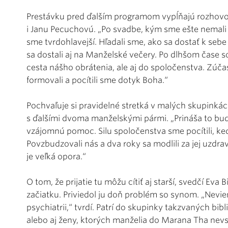
Prestávku pred ďalším programom vypĺňajú rozhovo
i Janu Pecuchovú. „Po svadbe, kým sme ešte nemali 
sme tvrdohlavejší. Hľadali sme, ako sa dostať k sebe
sa dostali aj na Manželské večery. Po dlhšom čase s
cesta nášho obrátenia, ale aj do spoločenstva. Zúčas
formovali a pocítili sme dotyk Boha.“
Pochvaľuje si pravidelné stretká v malých skupinkác
s ďalšími dvoma manželskými pármi. „Prináša to bu
vzájomnú pomoc. Silu spoločenstva sme pocítili, keď 
Povzbudzovali nás a dva roky sa modlili za jej uzdra
je veľká opora.“
O tom, že prijatie tu môžu cítiť aj starší, svedčí Eva 
začiatku. Priviedol ju doň problém so synom. „Nevi
psychiatrii,“ tvrdí. Patrí do skupinky takzvaných bi
alebo aj ženy, ktorých manželia do Marana Tha nevst