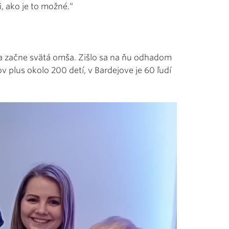
i, ako je to možné.“
sa začne svätá omša. Zišlo sa na ňu odhadom
 plus okolo 200 detí, v Bardejove je 60 ľudí