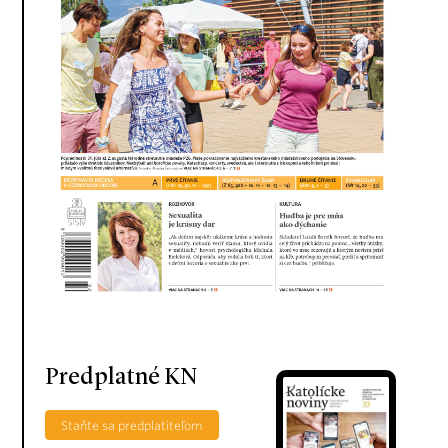
Predplatné KN
Staňte sa predplatiteľom