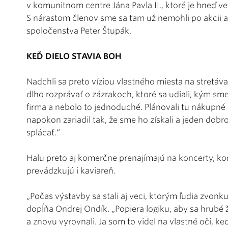
v komunitnom centre Jána Pavla II., ktoré je hneď ve
S nárastom členov sme sa tam už nemohli po akcii an
spoločenstva Peter Štupák.
KEĎ DIELO STAVIA BOH
Nadchli sa preto víziou vlastného miesta na stretáva
dlho rozprávať o zázrakoch, ktoré sa udiali, kým sme
firma a nebolo to jednoduché. Plánovali tu nákupné
napokon zariadil tak, že sme ho získali a jeden d
splácať.“
Halu preto aj komerčne prenajímajú na koncerty, kon
prevádzkujú i kaviareň.
„Počas výstavby sa stali aj veci, ktorým ľudia zvonku,
dopĺňa Ondrej Ondík. „Popiera logiku, aby sa hrubé 
a znovu vyrovnali. Ja som to videl na vlastné oči, ke