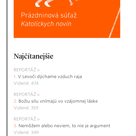
Najčítanejšie
REPORTÁŽ
V Levoči dýchame vzduch raja
Videné: 474
REPORTÁŽ
Božiu silu vnímajú vo vzájomnej láske
Videné: 359
REPORTÁŽ
Nemôžem alebo neviem, to nie je argument
Videné: 349