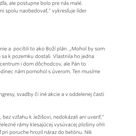
dľa, ale postupne bolo pre nás malé.
i spolu naobedovať,“ vykresľuje líder
nie a pocítili to ako Boží plán. „Mohol by som
 sa k pozemku dostali. Vlastnila ho jedna
 centrum i dom dôchodcov, ale Pán to
obrodinec nám pomohol s úverom. Ten musíme
gresy, svadby či iné akcie a v oddelenej časti
 bez vzťahu k Ježišovi, nedokázali ani uveriť,“
železné rámy klesajúcej vysúvacej plošiny ohli
ď pri poruche hrozil náraz do betónu. Nik