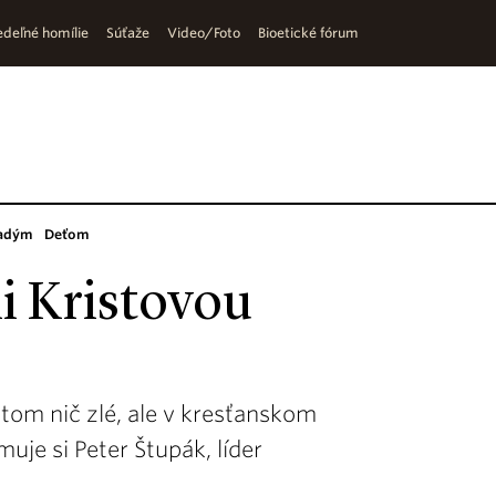
deľné homílie
Súťaže
Video/Foto
Bioetické fórum
adým
Deťom
i Kristovou
tom nič zlé, ale v kresťanskom
uje si Peter Štupák, líder