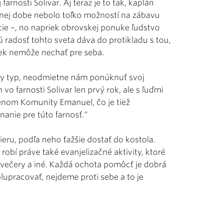
rnosti Solivar. Aj teraz je to tak, kaplán
dnej dobe nebolo toľko možností na zábavu
ácie –, no napriek obrovskej ponuke ľudstvo
 radosť tohto sveta dáva do protikladu s tou,
ovek nemôže nechať pre seba.
lny typ, neodmietne nám ponúknuť svoj
o farnosti Solivar len prvý rok, ale s ľuďmi
enom Komunity Emanuel, čo je tiež
anie pre túto farnosť.“
vieru, podľa neho ťažšie dostať do kostola.
bí práve také evanjelizačné aktivity, ktoré
 večery a iné. Každá ochota pomôcť je dobrá
polupracovať, nejdeme proti sebe a to je