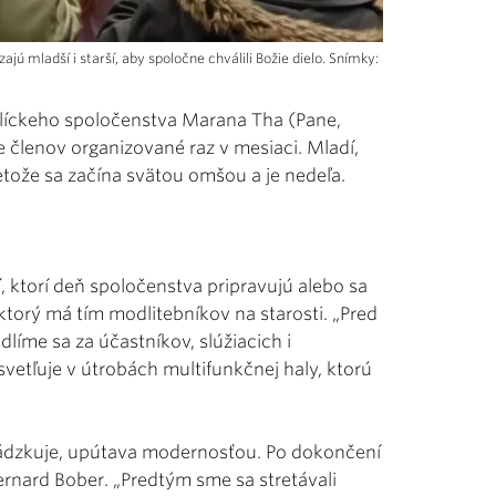
ú mladší i starší, aby spoločne chválili Božie dielo. Snímky:
atolíckeho spoločenstva Marana Tha (Pane,
e členov organizované raz v mesiaci. Mladí,
etože sa začína svätou omšou a je nedeľa.
, ktorí deň spoločenstva pripravujú alebo sa
torý má tím modlitebníkov na starosti. „Pred
íme sa za účastníkov, slúžiacich i
vetľuje v útrobách multifunkčnej haly, ktorú
vádzkuje, upútava modernosťou. Po dokončení
rnard Bober. „Predtým sme sa stretávali