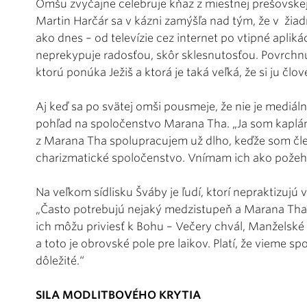
Omšu zvyčajne celebruje kňaz z miestnej prešovskej fa
Martin Harčár sa v kázni zamýšľa nad tým, že v žia
ako dnes – od televízie cez internet po vtipné aplik
neprekypuje radosťou, skôr sklesnutosťou. Povrchnú
ktorú ponúka Ježiš a ktorá je taká veľká, že si ju čl
Aj keď sa po svätej omši pousmeje, že nie je mediá
pohľad na spoločenstvo Marana Tha. „Ja som kaplán v
z Marana Tha spolupracujem už dlho, keďže som čl
charizmatické spoločenstvo. Vnímam ich ako požehn
Na veľkom sídlisku Šváby je ľudí, ktorí nepraktizujú 
„Často potrebujú nejaký medzistupeň a Marana Tha ro
ich môžu priviesť k Bohu – Večery chvál, Manželské
a toto je obrovské pole pre laikov. Platí, že vieme s
dôležité.“
SILA MODLITBOVÉHO KRYTIA