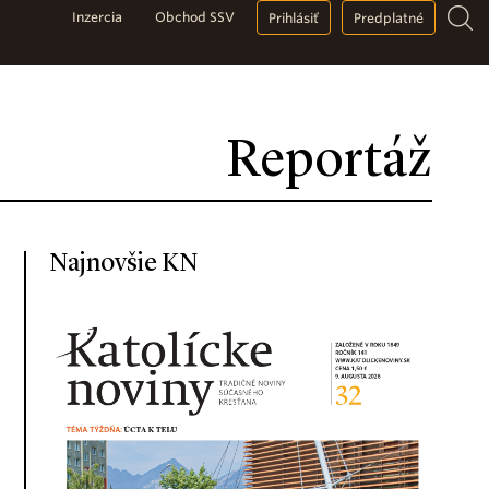
Inzercia
Obchod SSV
Prihlásiť
Predplatné
Reportáž
Najnovšie KN