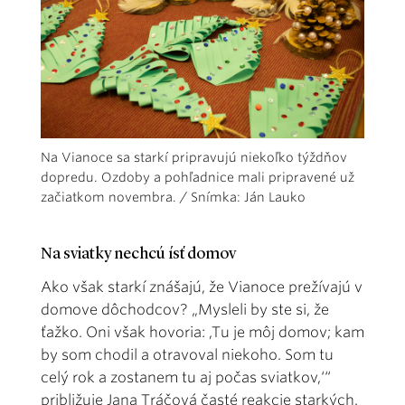
Na Vianoce sa starkí pripravujú niekoľko týždňov
dopredu. Ozdoby a pohľadnice mali pripravené už
začiatkom novembra. / Snímka: Ján Lauko
Na sviatky nechcú ísť domov
Ako však starkí znášajú, že Vianoce prežívajú v
domove dôchodcov? „Mysleli by ste si, že
ťažko. Oni však hovoria: ,Tu je môj domov; kam
by som chodil a otravoval niekoho. Som tu
celý rok a zostanem tu aj počas sviatkov,‘“
približuje Jana Tráčová časté reakcie starkých.