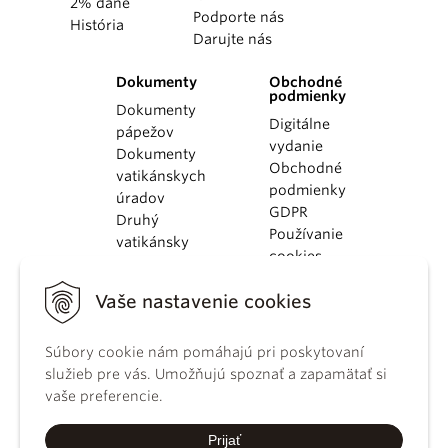
2% dane
Podporte nás
História
Darujte nás
Dokumenty
Obchodné
podmienky
Dokumenty
Digitálne
pápežov
vydanie
Dokumenty
Obchodné
vatikánskych
podmienky
úradov
GDPR
Druhý
Používanie
vatikánsky
cookies
koncil
Dokumenty
Vaše nastavenie cookies
KBS
Kódex
Súbory cookie nám pomáhajú pri poskytovaní
kánonického
služieb pre vás. Umožňujú spoznať a zapamätať si
práva
vaše preferencie.
Katechizmus
Katolíckej
Prijať
cirkvi