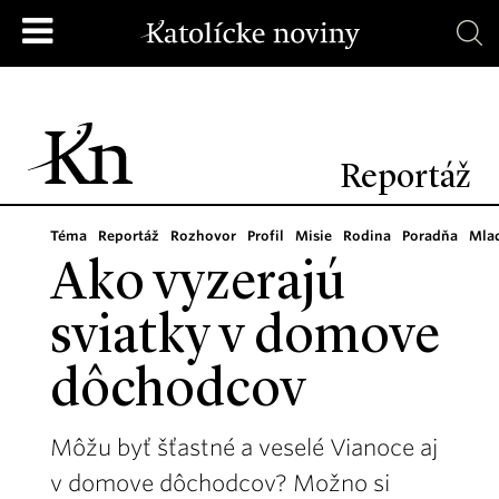
Reportáž
Téma
Reportáž
Rozhovor
Profil
Misie
Rodina
Poradňa
Mla
Ako vyzerajú
sviatky v domove
dôchodcov
Môžu byť šťastné a veselé Vianoce aj
v domove dôchodcov? Možno si