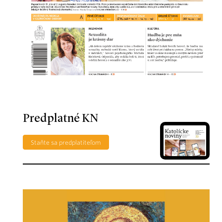
Predplatné KN
Staňte sa predplatiteľom