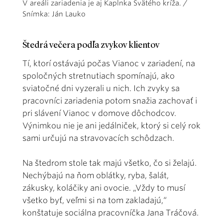
V areáli zariadenia je aj Kaplnka Svätého kríža. /
Snímka: Ján Lauko
Štedrá večera podľa zvykov klientov
Tí, ktorí ostávajú počas Vianoc v zariadení, na
spoločných stretnutiach spomínajú, ako
sviatočné dni vyzerali u nich. Ich zvyky sa
pracovníci zariadenia potom snažia zachovať i
pri slávení Vianoc v domove dôchodcov.
Výnimkou nie je ani jedálniček, ktorý si celý rok
sami určujú na stravovacích schôdzach.
Na štedrom stole tak majú všetko, čo si želajú.
Nechýbajú na ňom oblátky, ryba, šalát,
zákusky, koláčiky ani ovocie. „Vždy to musí
všetko byť, veľmi si na tom zakladajú,“
konštatuje sociálna pracovníčka Jana Tráčová.