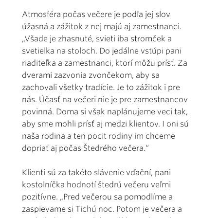
Atmosféra počas večere je podľa jej slov
úžasná a zážitok z nej majú aj zamestnanci.
„Všade je zhasnuté, svieti iba stromček a
svetielka na stoloch. Do jedálne vstúpi pani
riaditeľka a zamestnanci, ktorí môžu prísť. Za
dverami zazvonia zvončekom, aby sa
zachovali všetky tradície. Je to zážitok i pre
nás. Účasť na večeri nie je pre zamestnancov
povinná. Doma si však naplánujeme veci tak,
aby sme mohli prísť aj medzi klientov. I oni sú
naša rodina a ten pocit rodiny im chceme
dopriať aj počas Štedrého večera.“
Klienti sú za takéto slávenie vďační, pani
kostolníčka hodnotí štedrú večeru veľmi
pozitívne. „Pred večerou sa pomodlíme a
zaspievame si Tichú noc. Potom je večera a