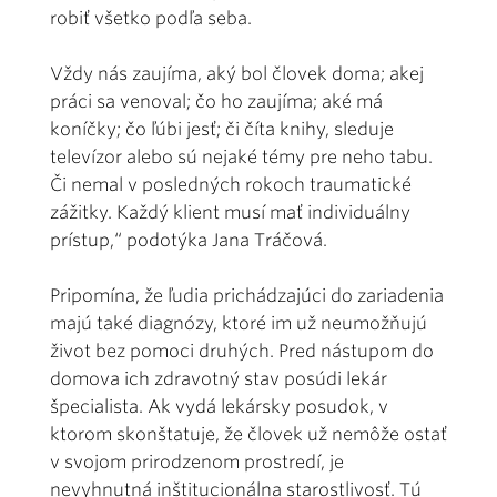
robiť všetko podľa seba.
Vždy nás zaujíma, aký bol človek doma; akej
práci sa venoval; čo ho zaujíma; aké má
koníčky; čo ľúbi jesť; či číta knihy, sleduje
televízor alebo sú nejaké témy pre neho tabu.
Či nemal v posledných rokoch traumatické
zážitky. Každý klient musí mať individuálny
prístup,“ podotýka Jana Tráčová.
Pripomína, že ľudia prichádzajúci do zariadenia
majú také diagnózy, ktoré im už neumožňujú
život bez pomoci druhých. Pred nástupom do
domova ich zdravotný stav posúdi lekár
špecialista. Ak vydá lekársky posudok, v
ktorom skonštatuje, že človek už nemôže ostať
v svojom prirodzenom prostredí, je
nevyhnutná inštitucionálna starostlivosť. Tú