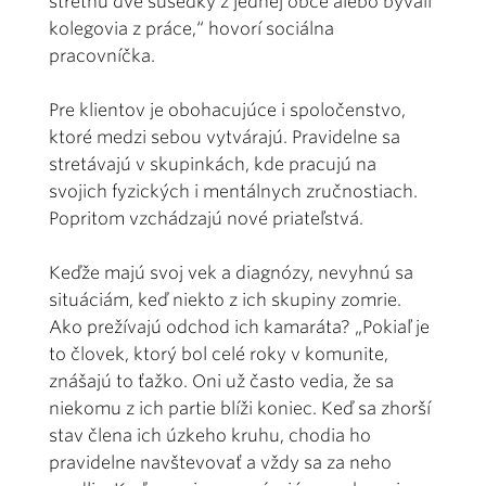
stretnú dve susedky z jednej obce alebo bývalí
kolegovia z práce,“ hovorí sociálna
pracovníčka.
Pre klientov je obohacujúce i spoločenstvo,
ktoré medzi sebou vytvárajú. Pravidelne sa
stretávajú v skupinkách, kde pracujú na
svojich fyzických i mentálnych zručnostiach.
Popritom vzchádzajú nové priateľstvá.
Keďže majú svoj vek a diagnózy, nevyhnú sa
situáciám, keď niekto z ich skupiny zomrie.
Ako prežívajú odchod ich kamaráta? „Pokiaľ je
to človek, ktorý bol celé roky v komunite,
znášajú to ťažko. Oni už často vedia, že sa
niekomu z ich partie blíži koniec. Keď sa zhorší
stav člena ich úzkeho kruhu, chodia ho
pravidelne navštevovať a vždy sa za neho