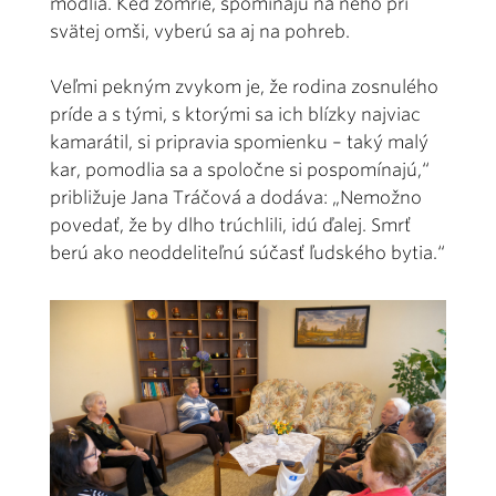
modlia. Keď zomrie, spomínajú na neho pri
svätej omši, vyberú sa aj na pohreb.
Veľmi pekným zvykom je, že rodina zosnulého
príde a s tými, s ktorými sa ich blízky najviac
kamarátil, si pripravia spomienku – taký malý
kar, pomodlia sa a spoločne si pospomínajú,“
približuje Jana Tráčová a dodáva: „Nemožno
povedať, že by dlho trúchlili, idú ďalej. Smrť
berú ako neoddeliteľnú súčasť ľudského bytia.“