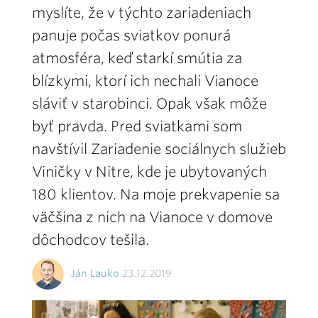
myslíte, že v týchto zariadeniach
panuje počas sviatkov ponurá
atmosféra, keď starkí smútia za
blízkymi, ktorí ich nechali Vianoce
sláviť v starobinci. Opak však môže
byť pravda. Pred sviatkami som
navštívil Zariadenie sociálnych služieb
Viničky v Nitre, kde je ubytovaných
180 klientov. Na moje prekvapenie sa
väčšina z nich na Vianoce v domove
dôchodcov tešila.
Ján Lauko
23.12.2019