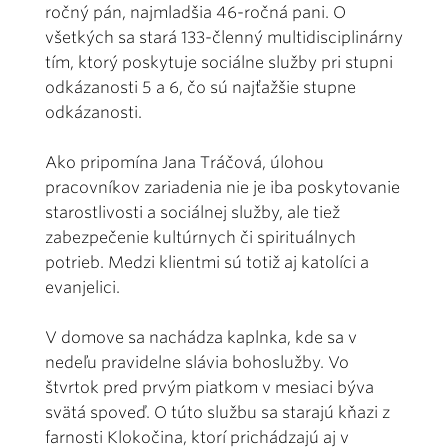
ročný pán, najmladšia 46-ročná pani. O
všetkých sa stará 133-členný multidisciplinárny
tím, ktorý poskytuje sociálne služby pri stupni
odkázanosti 5 a 6, čo sú najťažšie stupne
odkázanosti.
Ako pripomína Jana Tráčová, úlohou
pracovníkov zariadenia nie je iba poskytovanie
starostlivosti a sociálnej služby, ale tiež
zabezpečenie kultúrnych či spirituálnych
potrieb. Medzi klientmi sú totiž aj katolíci a
evanjelici.
V domove sa nachádza kaplnka, kde sa v
nedeľu pravidelne slávia bohoslužby. Vo
štvrtok pred prvým piatkom v mesiaci býva
svätá spoveď. O túto službu sa starajú kňazi z
farnosti Klokočina, ktorí prichádzajú aj v