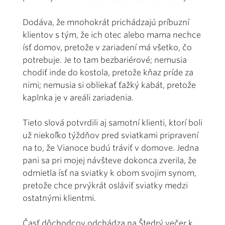
Dodáva, že mnohokrát prichádzajú príbuzní
klientov s tým, že ich otec alebo mama nechce
ísť domov, pretože v zariadení má všetko, čo
potrebuje. Je to tam bezbariérové; nemusia
chodiť inde do kostola, pretože kňaz príde za
nimi; nemusia si obliekať ťažký kabát, pretože
kaplnka je v areáli zariadenia.
Tieto slová potvrdili aj samotní klienti, ktorí boli
už niekoľko týždňov pred sviatkami pripravení
na to, že Vianoce budú tráviť v domove. Jedna
pani sa pri mojej návšteve dokonca zverila, že
odmietla ísť na sviatky k obom svojim synom,
pretože chce prvýkrát osláviť sviatky medzi
ostatnými klientmi.
Časť dôchodcov odchádza na Štedrý večer k