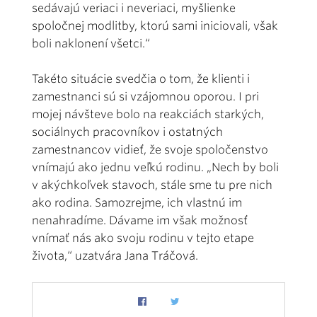
sedávajú veriaci i neveriaci, myšlienke
spoločnej modlitby, ktorú sami iniciovali, však
boli naklonení všetci.“
Takéto situácie svedčia o tom, že klienti i
zamestnanci sú si vzájomnou oporou. I pri
mojej návšteve bolo na reakciách starkých,
sociálnych pracovníkov i ostatných
zamestnancov vidieť, že svoje spoločenstvo
vnímajú ako jednu veľkú rodinu. „Nech by boli
v akýchkoľvek stavoch, stále sme tu pre nich
ako rodina. Samozrejme, ich vlastnú im
nenahradíme. Dávame im však možnosť
vnímať nás ako svoju rodinu v tejto etape
života,“ uzatvára Jana Tráčová.