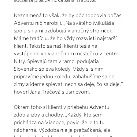
sociálna pracovníčka Jana Tráčová.
Neznamená to však, že by dôchodcovia počas
Adventu nič nerobili. „Na svätého Mikuláša
spolu s nami ozdobujú vianočný stromček.
Máme tradíciu, že ho vždy rozsvieti najstarší
klient. Takisto sa naši klienti tešia na
vystúpenie vo vianočnom mestečku v centre
Nitry. Spievajú tam v rámci podujatia
Slovensko spieva koledy. Vždy si s nimi
pripravíme jednu koledu, zababušíme sa do
zimy a ideme spievať, nech sa deje, čo sa deje,“
hovorí Jana Tráčová s úsmevom.
Okrem toho si klienti v priebehu Adventu
zdobia izby a chodby. „Každý, kto sem
prichádza na Vianoce, povie, že je to tu
nádherné. Výzdoba nie je prečačkaná, ale