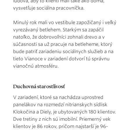
ľudová, aby to klienti mali také ako doma,“
vysvetľuje sociálna pracovníčka.
Minulý rok mali vo vestibule zapožičaný i veľký
vyrezávaný betlehem. Starkým sa zapáčil
natoľko, že dobrovoľníci zohnali drevo a v
súčasnosti sa už pracuje na betleheme, ktorý
bude patriť zariadeniu sociálnych služieb a na
tieto Vianoce v zariadení dotvorí tú správnu
vianočnú atmosféru.
Duchovná starostlivosť
V zariadení, ktoré sa nachádza uprostred
panelákov na rozmedzí nitrianskych sídlisk
Klokočina a Diely, je ubytovaných 180 klientov.
Dve tretiny z nich sú imobilní. Priemerný vek
klientov je 86 rokov, pričom najstarší je 96-