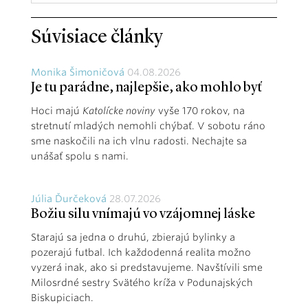
Súvisiace články
Monika Šimoničová
04.08.2026
Je tu parádne, najlepšie, ako mohlo byť
Hoci majú
Katolícke noviny
vyše 170 rokov, na
stretnutí mladých nemohli chýbať. V sobotu ráno
sme naskočili na ich vlnu radosti. Nechajte sa
unášať spolu s nami.
Júlia Ďurčeková
28.07.2026
Božiu silu vnímajú vo vzájomnej láske
Starajú sa jedna o druhú, zbierajú bylinky a
pozerajú futbal. Ich každodenná realita možno
vyzerá inak, ako si predstavujeme. Navštívili sme
Milosrdné sestry Svätého kríža v Podunajských
Biskupiciach.