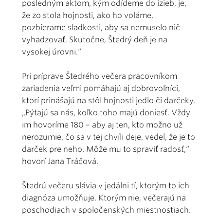
posledným aktom, kým odídeme do izieb, je,
že zo stola hojnosti, ako ho voláme,
pozbierame sladkosti, aby sa nemuselo nič
vyhadzovať. Skutočne, Štedrý deň je na
vysokej úrovni.“
Pri príprave Štedrého večera pracovníkom
zariadenia veľmi pomáhajú aj dobrovoľníci,
ktorí prinášajú na stôl hojnosti jedlo či darčeky.
„Pýtajú sa nás, koľko toho majú doniesť. Vždy
im hovoríme 180 – aby aj ten, kto možno už
nerozumie, čo sa v tej chvíli deje, vedel, že je to
darček pre neho. Môže mu to spraviť radosť,“
hovorí Jana Tráčová.
Štedrú večeru slávia v jedálni tí, ktorým to ich
diagnóza umožňuje. Ktorým nie, večerajú na
poschodiach v spoločenských miestnostiach.