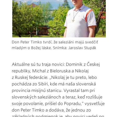
Don Peter Timko tvrdí, že saleziáni majú svedčiť
mladým o Božej láske. Snímka: Jaroslav Stupák
Aktuálne sú tu traja novici: Dominik z Českej
republiky, Michal z Bieloruska a Nikolaj
z Ruskej federácie. „Nikolaj je tu preto, lebo
pochádza zo Sibíri, kde má naša slovenská
provincia misijnú stanicu. Vyrastal tam pri
slovenských saleziánoch a teraz, keď rozlišuje
svoje povolanie, prišiel do Popradu,“ vysvetľuje
don Peter Timko a dodáva, že jednou zo
základných podmienok je, aby novici vedeli po