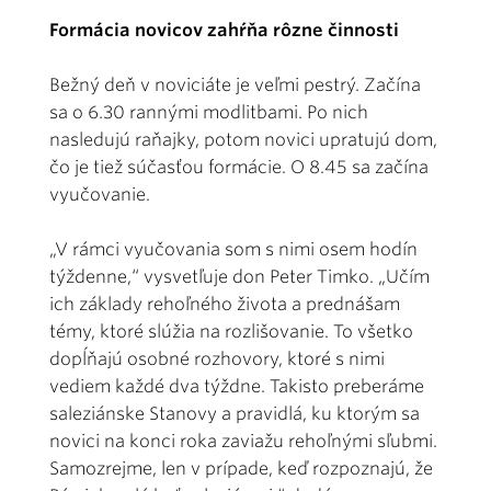
Formácia novicov zahŕňa rôzne činnosti
Bežný deň v noviciáte je veľmi pestrý. Začína
sa o 6.30 rannými modlitbami. Po nich
nasledujú raňajky, potom novici upratujú dom,
čo je tiež súčasťou formácie. O 8.45 sa začína
vyučovanie.
„V rámci vyučovania som s nimi osem hodín
týždenne,“ vysvetľuje don Peter Timko. „Učím
ich základy rehoľného života a prednášam
témy, ktoré slúžia na rozlišovanie. To všetko
dopĺňajú osobné rozhovory, ktoré s nimi
vediem každé dva týždne. Takisto preberáme
saleziánske Stanovy a pravidlá, ku ktorým sa
novici na konci roka zaviažu rehoľnými sľubmi.
Samozrejme, len v prípade, keď rozpoznajú, že