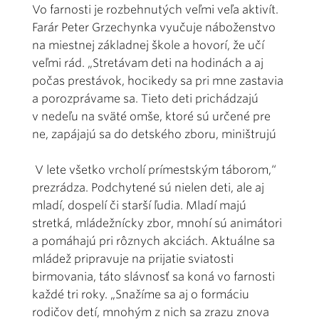
Vo farnosti je rozbehnutých veľmi veľa aktivít.
Farár Peter Grzechynka vyučuje náboženstvo
na miestnej základnej škole a hovorí, že učí
veľmi rád. „Stretávam deti na hodinách a aj
počas prestávok, hocikedy sa pri mne zastavia
a porozprávame sa. Tieto deti prichádzajú
v nedeľu na sväté omše, ktoré sú určené pre
ne, zapájajú sa do detského zboru, miništrujú
V lete všetko vrcholí prímestským táborom,“
prezrádza. Podchytené sú nielen deti, ale aj
mladí, dospelí či starší ľudia. Mladí majú
stretká, mládežnícky zbor, mnohí sú animátori
a pomáhajú pri rôznych akciách. Aktuálne sa
mládež pripravuje na prijatie sviatosti
birmovania, táto slávnosť sa koná vo farnosti
každé tri roky. „Snažíme sa aj o formáciu
rodičov detí, mnohým z nich sa zrazu znova