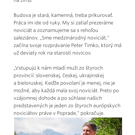
na zimu
Budova je stará, kamenná, treba prikurovať.
Práca im ide od ruky. My si zatiaľ prezeráme
noviciát a zoznamujeme sa s rehoľou
saleziánov. „Sme medzinárodný noviciát,“
začína svoje rozprávanie Peter Timko, ktorý má
už deviaty rok na starosti novicov.
„Vstupujú k nám mladí muži zo štyroch
provincií: slovenskej, českej, ukrajinskej
a bieloruskej. Keďže povolaní je menej, nie je
možné, aby každá mala svoj noviciát. Preto po
vzájomnej dohode a po súhlase našich
predstavených je jeden zo štyroch európskych
noviciátov práve v Poprade,“ pokračuje.