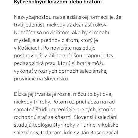
Byť rehoľným kňazom alebo bratom
Nezvyčajnosťou na saleziánskej formácii je, že
trvá jedenásť, niekedy až dvanásť rokov.
Nezačína sa noviciátom, ako by si mnohí
mysleli, ale prednoviciátom, ktorý je
v Košiciach. Po noviciáte nasleduje
postnoviciát v Žiline a ďalšou etapou je tzv.
pedagogická prax, ktorú si bratia môžu
vykonať v rôznych domoch saleziánskej
provincie na Slovensku.
Dĺžka jej trvania je rôzna, môžu to byť dva,
niekedy tri roky. Potom už prichádza na rad
samotné štúdium teológie pre tých, ktorí sa
rozhodnú stať sa kňazmi. Slovenskí saleziáni
študujú teológiu štyri roky v Turíne, v kolíske
saleziánov, teda tam, kde sv. Ján Bosco začal