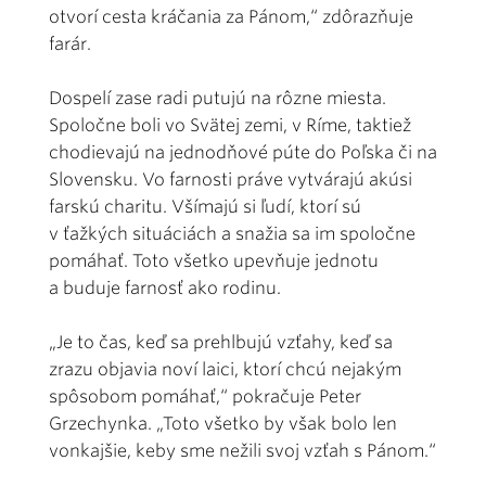
otvorí cesta kráčania za Pánom,“ zdôrazňuje
farár.
Dospelí zase radi putujú na rôzne miesta.
Spoločne boli vo Svätej zemi, v Ríme, taktiež
chodievajú na jednodňové púte do Poľska či na
Slovensku. Vo farnosti práve vytvárajú akúsi
farskú charitu. Všímajú si ľudí, ktorí sú
v ťažkých situáciách a snažia sa im spoločne
pomáhať. Toto všetko upevňuje jednotu
a buduje farnosť ako rodinu.
„Je to čas, keď sa prehlbujú vzťahy, keď sa
zrazu objavia noví laici, ktorí chcú nejakým
spôsobom pomáhať,“ pokračuje Peter
Grzechynka. „Toto všetko by však bolo len
vonkajšie, keby sme nežili svoj vzťah s Pánom.“