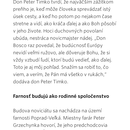
Don Peter Timko tvrdí, že najväčším zážitkom
preňho je, keď môže človeka sprevádzať istý
úsek cesty, a keď ho potom po nejakom čase
stretne a vidí, ako kráča ďalej a ako Boh pôsobí
v jeho živote. Hoci duchovných povolaní
ubúda, nestráca novicmajster nádej. „Don
Bosco raz povedal, že budúcnosť Európy
nevidí veľmi ružovo, ale dôveruje Bohu, že si
vždy vzbudí ľudí, ktorí budú vedieť, ako ďalej.
Toto je aj môj pohľad. Snažím sa robiť to, čo
viem, a verím, že Pán má všetko v rukách,“
dodáva don Peter Timko.
Farnosť budujú ako rodinné spoločenstvo
Budova noviciátu sa nachádza na území
farnosti Poprad-Veľká. Miestny farár Peter
Grzechynka hovorí, že jeho predchodcovia