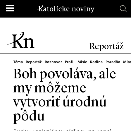
Reportáž
Téma
Reportáž
Rozhovor
Profil
Misie
Rodina
Poradňa
Mla
Boh povoláva, ale
my môžeme
vytvoriť úrodnú
pôdu