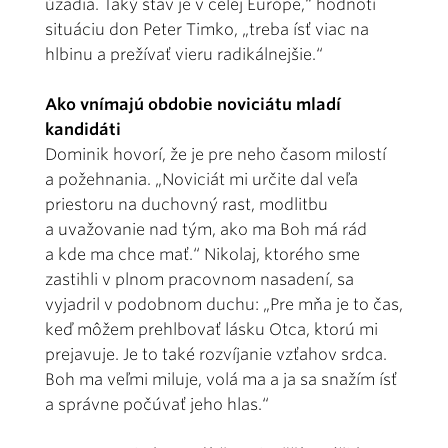
úzadia. Taký stav je v celej Európe,“ hodnotí
situáciu don Peter Timko, „treba ísť viac na
hlbinu a prežívať vieru radikálnejšie.“
Ako vnímajú obdobie noviciátu mladí
kandidáti
Dominik hovorí, že je pre neho časom milostí
a požehnania. „Noviciát mi určite dal veľa
priestoru na duchovný rast, modlitbu
a uvažovanie nad tým, ako ma Boh má rád
a kde ma chce mať.“ Nikolaj, ktorého sme
zastihli v plnom pracovnom nasadení, sa
vyjadril v podobnom duchu: „Pre mňa je to čas,
keď môžem prehlbovať lásku Otca, ktorú mi
prejavuje. Je to také rozvíjanie vzťahov srdca.
Boh ma veľmi miluje, volá ma a ja sa snažím ísť
a správne počúvať jeho hlas.“