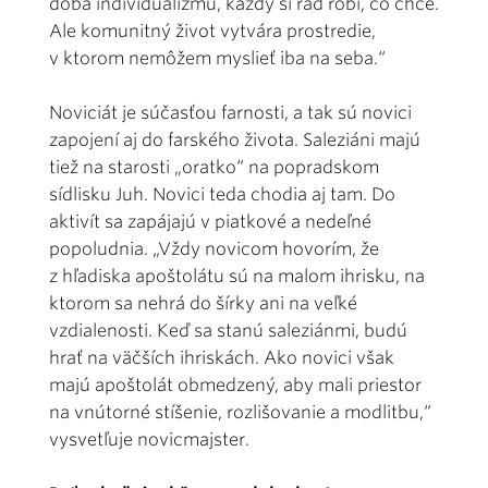
doba individualizmu, každý si rád robí, čo chce.
Ale komunitný život vytvára prostredie,
v ktorom nemôžem myslieť iba na seba.“
Noviciát je súčasťou farnosti, a tak sú novici
zapojení aj do farského života. Saleziáni majú
tiež na starosti „oratko“ na popradskom
sídlisku Juh. Novici teda chodia aj tam. Do
aktivít sa zapájajú v piatkové a nedeľné
popoludnia. „Vždy novicom hovorím, že
z hľadiska apoštolátu sú na malom ihrisku, na
ktorom sa nehrá do šírky ani na veľké
vzdialenosti. Keď sa stanú saleziánmi, budú
hrať na väčších ihriskách. Ako novici však
majú apoštolát obmedzený, aby mali priestor
na vnútorné stíšenie, rozlišovanie a modlitbu,“
vysvetľuje novicmajster.