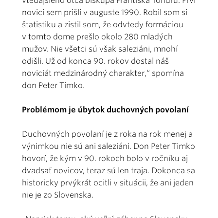
vtedajšieho otca biskupa Františka Tondru. Prví
novici sem prišli v auguste 1990. Robil som si
štatistiku a zistil som, že odvtedy formáciou
v tomto dome prešlo okolo 280 mladých
mužov. Nie všetci sú však saleziáni, mnohí
odišli. Už od konca 90. rokov dostal náš
noviciát medzinárodný charakter,“ spomína
don Peter Timko.
Problémom je úbytok duchovných povolaní
Duchovných povolaní je z roka na rok menej a
výnimkou nie sú ani saleziáni. Don Peter Timko
hovorí, že kým v 90. rokoch bolo v ročníku aj
dvadsať novicov, teraz sú len traja. Dokonca sa
historicky prvýkrát ocitli v situácii, že ani jeden
nie je zo Slovenska.