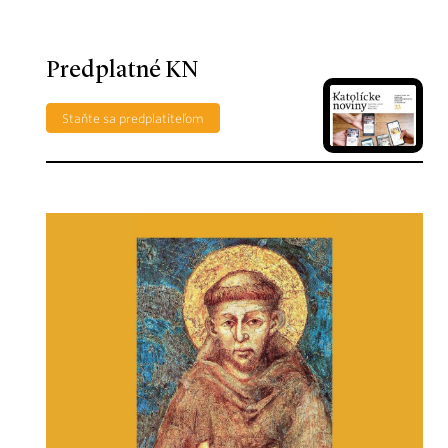
Predplatné KN
Staňte sa predplatiteľom