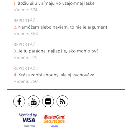
Božiu silu vnímajú vo vzájomnej láske
Videné: 374
REPORTÁŽ
Nemôžem alebo neviem, to nie je argument
Videné: 364
REPORTÁŽ
Je tu parádne, najlepšie, ako mohlo byť
Videné: 275
REPORTÁŽ
Krása zdobí chodby, ale aj vychováva
Videné: 250