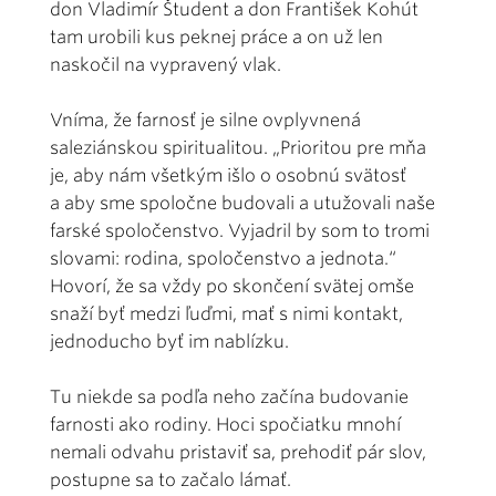
don Vladimír Študent a don František Kohút
tam urobili kus peknej práce a on už len
naskočil na vypravený vlak.
Vníma, že farnosť je silne ovplyvnená
saleziánskou spiritualitou. „Prioritou pre mňa
je, aby nám všetkým išlo o osobnú svätosť
a aby sme spoločne budovali a utužovali naše
farské spoločenstvo. Vyjadril by som to tromi
slovami: rodina, spoločenstvo a jednota.“
Hovorí, že sa vždy po skončení svätej omše
snaží byť medzi ľuďmi, mať s nimi kontakt,
jednoducho byť im nablízku.
Tu niekde sa podľa neho začína budovanie
farnosti ako rodiny. Hoci spočiatku mnohí
nemali odvahu pristaviť sa, prehodiť pár slov,
postupne sa to začalo lámať.