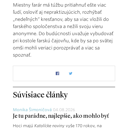
Miestny farár má túžbu pritiahnuť ešte viac
ľudí, osloviť aj nepraktizujúcich, rozhýbať
„nedeľných“ kresťanov, aby sa viac vložili do
farského spoločenstva a nežili svoju vieru
anonymne. Do budúcnosti uvažuje vybudovať
pri kostole farskú čajovňu, kde by sa po svätej
omši mohli veriaci porozprávať a viac sa
spoznať.
Súvisiace články
Monika Šimoničová
04.08.2026
Je tu parádne, najlepšie, ako mohlo byť
Hoci majú
Katolícke noviny
vyše 170 rokov, na