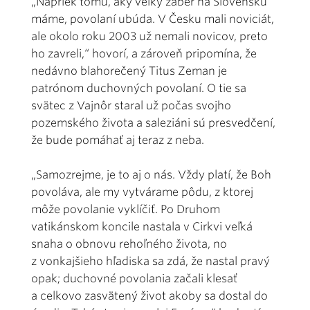
„Napriek tomu, aký veľký záber na Slovensku
máme, povolaní ubúda. V Česku mali noviciát,
ale okolo roku 2003 už nemali novicov, preto
ho zavreli,“ hovorí, a zároveň pripomína, že
nedávno blahorečený Titus Zeman je
patrónom duchovných povolaní. O tie sa
svätec z Vajnôr staral už počas svojho
pozemského života a saleziáni sú presvedčení,
že bude pomáhať aj teraz z neba.
„Samozrejme, je to aj o nás. Vždy platí, že Boh
povoláva, ale my vytvárame pôdu, z ktorej
môže povolanie vyklíčiť. Po Druhom
vatikánskom koncile nastala v Cirkvi veľká
snaha o obnovu rehoľného života, no
z vonkajšieho hľadiska sa zdá, že nastal pravý
opak; duchovné povolania začali klesať
a celkovo zasvätený život akoby sa dostal do