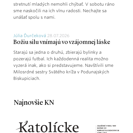
stretnutí mladých nemohli chýbať. V sobotu ráno
sme naskočili na ich vlnu radosti. Nechajte sa
unášať spolu s nami.
Júlia Ďurčeková
28.07.2026
Božiu silu vnímajú vo vzájomnej láske
Starajú sa jedna o druhú, zbierajú bylinky a
pozerajú futbal. Ich každodenná realita možno
vyzerá inak, ako si predstavujeme. Navštívili sme
Milosrdné sestry Svätého kríža v Podunajských
Biskupiciach.
Najnovšie KN