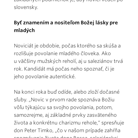
slovensky.
Byť znamením a nositeľom Božej lásky pre
mladých
Noviciát je obdobie, počas ktorého sa skúša a
rozlišuje povolanie mladého človeka. Ako
u väčšiny mužských reholí, aj u saleziánov trvá
rok. Kandidát má počas neho spoznať, či je
jeho povolanie autentické.
Na konci roka buď odíde, alebo zloží dočasné
sľuby. „Novic v prvom rade spoznáva Božiu
vôľu týkajúcu sa svojho povolania, potom,
samozrejme, aj základné prvky zasväteného
života a konkrétnu charizmu rehole,“ spresňuje
don Peter Timko, „čo v našom prípade zahŕňa