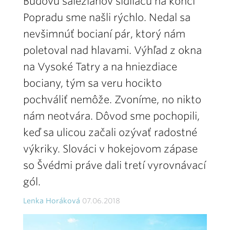
Budovu saleziánov sídliacu na konci
Popradu sme našli rýchlo. Nedal sa
nevšimnúť bocianí pár, ktorý nám
poletoval nad hlavami. Výhľad z okna
na Vysoké Tatry a na hniezdiace
bociany, tým sa veru hocikto
pochváliť nemôže. Zvoníme, no nikto
nám neotvára. Dôvod sme pochopili,
keď sa ulicou začali ozývať radostné
výkriky. Slováci v hokejovom zápase
so Švédmi práve dali tretí vyrovnávací
gól.
Lenka Horáková
07.06.2018