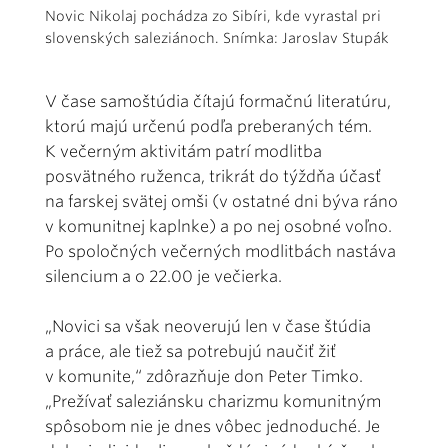
Novic Nikolaj pochádza zo Sibíri, kde vyrastal pri
slovenských saleziánoch. Snímka: Jaroslav Stupák
V čase samoštúdia čítajú formačnú literatúru,
ktorú majú určenú podľa preberaných tém.
K večerným aktivitám patrí modlitba
posvätného ruženca, trikrát do týždňa účasť
na farskej svätej omši (v ostatné dni býva ráno
v komunitnej kaplnke) a po nej osobné voľno.
Po spoločných večerných modlitbách nastáva
silencium a o 22.00 je večierka.
„Novici sa však neoverujú len v čase štúdia
a práce, ale tiež sa potrebujú naučiť žiť
v komunite,“ zdôrazňuje don Peter Timko.
„Prežívať saleziánsku charizmu komunitným
spôsobom nie je dnes vôbec jednoduché. Je