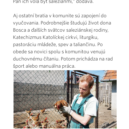
Pán ich volá byť saleziánmi,“ dodáva.
Aj ostatní bratia v komunite sú zapojení do
vyučovania. Podrobnejšie študujú život dona
Bosca a ďalších svätcov saleziánskej rodiny,
Katechizmus Katolíckej cirkvi, liturgiku,
pastoráciu mládeže, spev a taliančinu. Po
obede sa novici spolu s komunitou venujú
duchovnému čítaniu. Potom prichádza na rad
šport alebo manuálna práca.