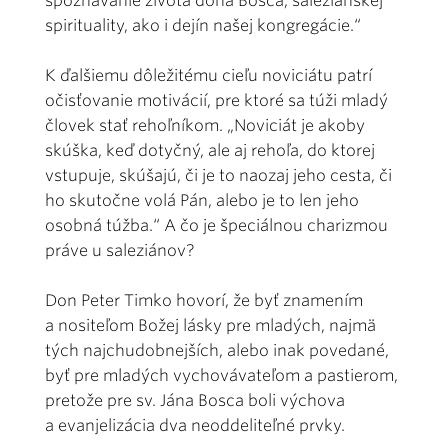
spoznávanie života dona Bosca, saleziánskej
spirituality, ako i dejín našej kongregácie.“
K ďalšiemu dôležitému cieľu noviciátu patrí
očisťovanie motivácií, pre ktoré sa túži mladý
človek stať rehoľníkom. „Noviciát je akoby
skúška, keď dotyčný, ale aj rehoľa, do ktorej
vstupuje, skúšajú, či je to naozaj jeho cesta, či
ho skutočne volá Pán, alebo je to len jeho
osobná túžba.“ A čo je špeciálnou charizmou
práve u saleziánov?
Don Peter Timko hovorí, že byť znamením
a nositeľom Božej lásky pre mladých, najmä
tých najchudobnejších, alebo inak povedané,
byť pre mladých vychovávateľom a pastierom,
pretože pre sv. Jána Bosca boli výchova
a evanjelizácia dva neoddeliteľné prvky.