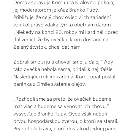
Domov spravuje Komunita Kráľovnej pokoja,
jej moderátorom je kňaz Branko Tupý.
Približuje, že celý chov oviec v ich zariadení
vznikol práve vďaka týmto obetným darom.
„Niekedy na konci 90. rokov mi kardinál Korec
dal vedieť, že by ovečku, ktorú dostane na
Zelený štvrtok, chcel dať nám.
Zobrali sme si ju a chovali sme ju ďalej.“ Aby
táto ovečka nebola sama, pridali k nej ďalšie.
Nasledujúci rok im kardinál Korec opäť poslal
baránka z Omše svätenia olejov.
„Rozhodli sme sa preto, že ovečiek budeme
mať viac a budeme sa venovať ich chovu,“
vysvetľuje Branko Tupý. Ovce však neboli
prvou hospodárskou zverou, o ktorú sa starali.
Prvou bola krava, ktorú dostali od jednej panej