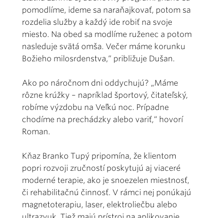
pomodlíme, ideme sa naraňajkovať, potom sa
rozdelia služby a každý ide robiť na svoje
miesto. Na obed sa modlíme ruženec a potom
nasleduje svätá omša. Večer máme korunku
Božieho milosrdenstva,“ približuje Dušan.
Ako po náročnom dni oddychujú? „Máme
rôzne krúžky – napríklad športový, čitateľský,
robíme výzdobu na Veľkú noc. Prípadne
chodíme na prechádzky alebo variť,“ hovorí
Roman.
Kňaz Branko Tupý pripomína, že klientom
popri rozvoji zručností poskytujú aj viaceré
moderné terapie, ako je snoezelen miestnosť,
či rehabilitačnú činnosť. V rámci nej ponúkajú
magnetoterapiu, laser, elektroliečbu alebo
ultrazvuk. Tiež majú prístroj na aplikovanie