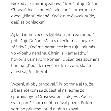
Niekedy je s nimi aj zábava,“ konštatuje Dušan.
Chovajú biele i hnedé, takzvané kamerunské
ovce. „Nie sú plaché. Keď k nim človek príde,
dajú sa pohladkať.
Aj keď idem večer s kýblikom, idú za mnou,“
približuje Dušan. Majú s ovečkami aj nejaké
zážitky? „Keď má baran cez leto ruju, tak nás
vo výbehu naháňa. Chráni si kamarátky,“
hovorí s úsmevom Roman. Dušan tiež spomína
barana. „Keď idem večer s krmivom, skáče
a teší sa, že ide žrať.
Vyzerá, akoby tancoval.“ Pripomína aj to, že
s barančekom sa zúčastnil na jednej zo
spomínaných Omší svätenia olejov. „Počas
svätej omše som naňho dával pozor. Potom
som ho priniesol pred oltár a ukázal