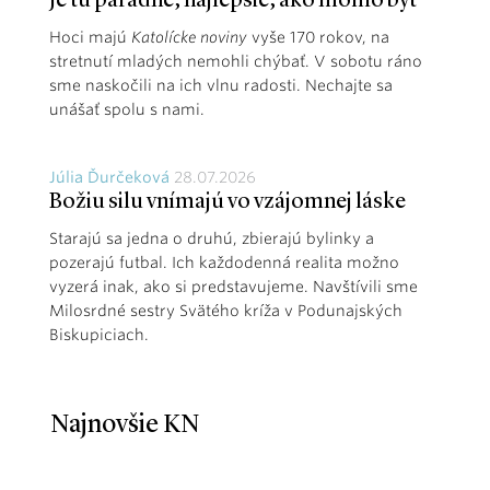
Je tu parádne, najlepšie, ako mohlo byť
Hoci majú
Katolícke noviny
vyše 170 rokov, na
stretnutí mladých nemohli chýbať. V sobotu ráno
sme naskočili na ich vlnu radosti. Nechajte sa
unášať spolu s nami.
Júlia Ďurčeková
28.07.2026
Božiu silu vnímajú vo vzájomnej láske
Starajú sa jedna o druhú, zbierajú bylinky a
pozerajú futbal. Ich každodenná realita možno
vyzerá inak, ako si predstavujeme. Navštívili sme
Milosrdné sestry Svätého kríža v Podunajských
Biskupiciach.
Najnovšie KN