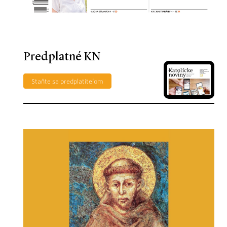
Predplatné KN
Staňte sa predplatiteľom