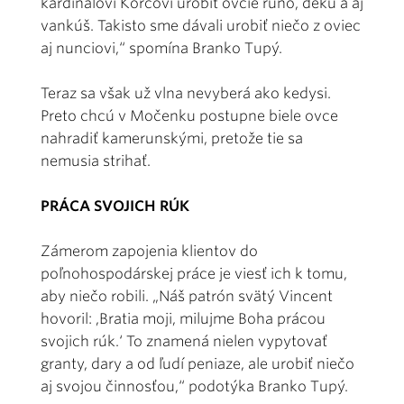
kardinálovi Korcovi urobiť ovčie rúno, deku a aj
vankúš. Takisto sme dávali urobiť niečo z oviec
aj nunciovi,“ spomína Branko Tupý.
Teraz sa však už vlna nevyberá ako kedysi.
Preto chcú v Močenku postupne biele ovce
nahradiť kamerunskými, pretože tie sa
nemusia strihať.
PRÁCA SVOJICH RÚK
Zámerom zapojenia klientov do
poľnohospodárskej práce je viesť ich k tomu,
aby niečo robili. „Náš patrón svätý Vincent
hovoril: ,Bratia moji, milujme Boha prácou
svojich rúk.‘ To znamená nielen vypytovať
granty, dary a od ľudí peniaze, ale urobiť niečo
aj svojou činnosťou,“ podotýka Branko Tupý.