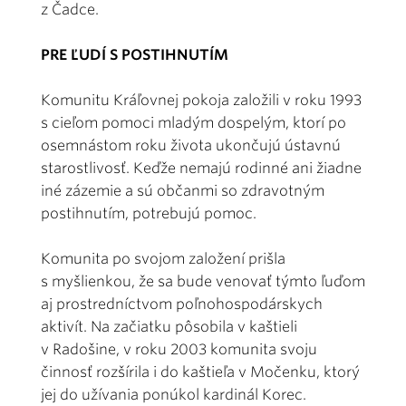
z Čadce.
PRE ĽUDÍ S POSTIHNUTÍM
Komunitu Kráľovnej pokoja založili v roku 1993
s cieľom pomoci mladým dospelým, ktorí po
osemnástom roku života ukončujú ústavnú
starostlivosť. Keďže nemajú rodinné ani žiadne
iné zázemie a sú občanmi so zdravotným
postihnutím, potrebujú pomoc.
Komunita po svojom založení prišla
s myšlienkou, že sa bude venovať týmto ľuďom
aj prostredníctvom poľnohospodárskych
aktivít. Na začiatku pôsobila v kaštieli
v Radošine, v roku 2003 komunita svoju
činnosť rozšírila i do kaštieľa v Močenku, ktorý
jej do užívania ponúkol kardinál Korec.