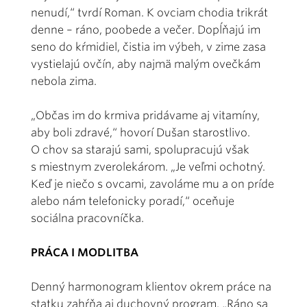
nenudí,“ tvrdí Roman. K ovciam chodia trikrát
denne – ráno, poobede a večer. Dopĺňajú im
seno do kŕmidiel, čistia im výbeh, v zime zasa
vystielajú ovčín, aby najmä malým ovečkám
nebola zima.
„Občas im do krmiva pridávame aj vitamíny,
aby boli zdravé,“ hovorí Dušan starostlivo.
O chov sa starajú sami, spolupracujú však
s miestnym zverolekárom. „Je veľmi ochotný.
Keď je niečo s ovcami, zavoláme mu a on príde
alebo nám telefonicky poradí,“ oceňuje
sociálna pracovníčka.
PRÁCA I MODLITBA
Denný harmonogram klientov okrem práce na
statku zahŕňa aj duchovný program. „Ráno sa