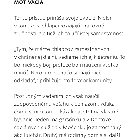
MOTIVÁCIA
Tento prístup prináša svoje ovocie. Nielen
v tom, že si chlapci rozvíjajú pracovné
zručnosti, ale tiež ich to učí istej samostatnosti.
„Tým, že máme chlapcov zamestnaných
v chránenej dielni, vedieme ich aj k šetreniu. To
bol niekedy boj, pretože boli naučení všetko
minúť. Nerozumeli, načo si majú niečo
odkladať,“ približuje moderátor komunity.
Postupným vedením ich však naučili
zodpovednému vzťahu k peniazom, vďaka
čomu si niektorí dokázali našetriť na vlastné
bývanie. Jeden má garsónku a v Domove
sociálnych služieb v Močenku je zamestnaný
ako kuchár. Druhý má rodinný dom a aj ďalší