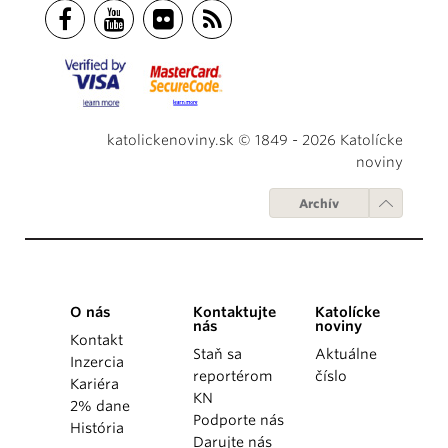
katolickenoviny.sk © 1849 - 2026 Katolícke
noviny
Archív
O nás
Kontaktujte
Katolícke
nás
noviny
Kontakt
Staň sa
Aktuálne
Inzercia
reportérom
číslo
Kariéra
KN
2% dane
Podporte nás
História
Darujte nás