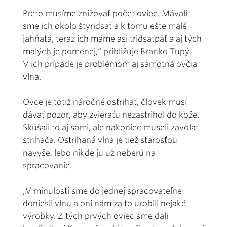
Preto musíme znižovať počet oviec. Mávali
sme ich okolo štyridsať a k tomu ešte malé
jahňatá, teraz ich máme asi tridsaťpäť a aj tých
malých je pomenej,“ približuje Branko Tupý.
V ich prípade je problémom aj samotná ovčia
vlna.
Ovce je totiž náročné ostrihať, človek musí
dávať pozor, aby zvieraťu nezastrihol do kože.
Skúšali to aj sami, ale nakoniec museli zavolať
strihača. Ostrihaná vlna je tiež starosťou
navyše, lebo nikde ju už neberú na
spracovanie.
„V minulosti sme do jednej spracovateľne
doniesli vlnu a oni nám za to urobili nejaké
výrobky. Z tých prvých oviec sme dali