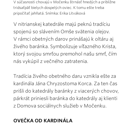
V súčasnosti chovajú v Močenku štrnásť hnedých a približne
tridsaťpäť bielych dospelých oviec. K tomu ešte treba
pripočítať jahňatá. Snímka: Erika Litváková
V nitrianskej katedrále majú peknú tradíciu
spojenú so slávením Omše svätenia olejov.
V rámci obetných darov prinášajú k oltáru aj
živého baránka. Symbolizuje víťazného Krista,
ktorý svojou smrťou premohol našu smrť, čím
nás vykúpil z večného zatratenia.
Tradícia živého obetného daru vznikla ešte za
kardinála Jána Chryzostoma Korca. Za ten čas
prišli do katedrály baránky z viacerých chovov,
párkrát priniesli baránka do katedrály aj klienti
z Domova sociálnych služieb v Močenku.
OVEČKA OD KARDINÁLA