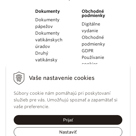
Dokumenty
Obchodné
podmienky
Dokumenty
Digitálne
pápežov
vydanie
Dokumenty
Obchodné
vatikánskych
podmienky
úradov
GDPR
Druhý
Používanie
vatikánsky
cookies
koncil
Dokumenty
Vaše nastavenie cookies
KBS
Kódex
kánonického
Súbory cookie nám pomáhajú pri poskytovaní
práva
služieb pre vás. Umožňujú spoznať a zapamätať si
Katechizmus
vaše preferencie.
Katolíckej
cirkvi
Prijať
Nastaviť