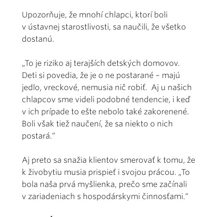
Upozorňuje, že mnohí chlapci, ktorí boli
v ústavnej starostlivosti, sa naučili, že všetko
dostanú.
„To je riziko aj terajších detských domovov.
Deti si povedia, že je o ne postarané – majú
jedlo, vreckové, nemusia nič robiť. Aj u našich
chlapcov sme videli podobné tendencie, i keď
v ich prípade to ešte nebolo také zakorenené.
Boli však tiež naučení, že sa niekto o nich
postará.“
Aj preto sa snažia klientov smerovať k tomu, že
k živobytiu musia prispieť i svojou prácou. „To
bola naša prvá myšlienka, prečo sme začínali
v zariadeniach s hospodárskymi činnosťami.“