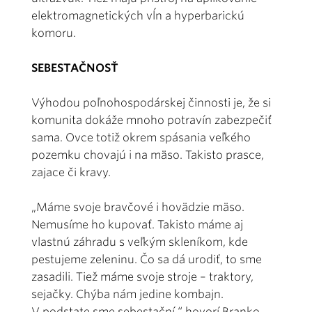
elektromagnetických vĺn a hyperbarickú
komoru.
SEBESTAČNOSŤ
Výhodou poľnohospodárskej činnosti je, že si
komunita dokáže mnoho potravín zabezpečiť
sama. Ovce totiž okrem spásania veľkého
pozemku chovajú i na mäso. Takisto prasce,
zajace či kravy.
„Máme svoje bravčové i hovädzie mäso.
Nemusíme ho kupovať. Takisto máme aj
vlastnú záhradu s veľkým skleníkom, kde
pestujeme zeleninu. Čo sa dá urodiť, to sme
zasadili. Tiež máme svoje stroje – traktory,
sejačky. Chýba nám jedine kombajn.
V podstate sme sebestační,“ hovorí Branko