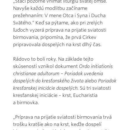
„Stačí pozorne vnímať liturgiu svätej omše.
Navyše každú modlitbu začíname
prežehnaním: V mene Otca i Syna i Ducha
Svätého.“ Keď sa pýtame, ako pri zrelých
ľuďoch vyzerá príprava na prijatie sviatosti
birmovania, pripomína, že prvá Cirkev
pripravovala dospelých na krst dlhý čas.
Rádovo to boli roky. Na základe tejto
skúsenosti vznikol dokument
Ordo initiationis
christianae adultorum – Poriadok uvedenia
dospelých do kresťanského života
alebo
Poriadok
kresťanskej iniciácie dospelých.
Sú tri sviatosti
kresťanskej iniciácie – krst, Eucharistia
a birmovka.
„Príprava na prijatie sviatosti birmovania trvá
trošku kratšie ako na krst, keďže dospelí