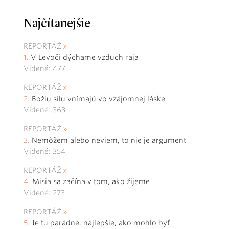
Najčítanejšie
REPORTÁŽ
V Levoči dýchame vzduch raja
Videné: 477
REPORTÁŽ
Božiu silu vnímajú vo vzájomnej láske
Videné: 363
REPORTÁŽ
Nemôžem alebo neviem, to nie je argument
Videné: 354
REPORTÁŽ
Misia sa začína v tom, ako žijeme
Videné: 273
REPORTÁŽ
Je tu parádne, najlepšie, ako mohlo byť