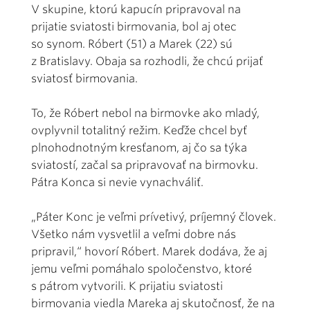
V skupine, ktorú kapucín pripravoval na
prijatie sviatosti birmovania, bol aj otec
so synom. Róbert (51) a Marek (22) sú
z Bratislavy. Obaja sa rozhodli, že chcú prijať
sviatosť birmovania.
To, že Róbert nebol na birmovke ako mladý,
ovplyvnil totalitný režim. Keďže chcel byť
plnohodnotným kresťanom, aj čo sa týka
sviatostí, začal sa pripravovať na birmovku.
Pátra Konca si nevie vynachváliť.
„Páter Konc je veľmi prívetivý, príjemný človek.
Všetko nám vysvetlil a veľmi dobre nás
pripravil,“ hovorí Róbert. Marek dodáva, že aj
jemu veľmi pomáhalo spoločenstvo, ktoré
s pátrom vytvorili. K prijatiu sviatosti
birmovania viedla Mareka aj skutočnosť, že na