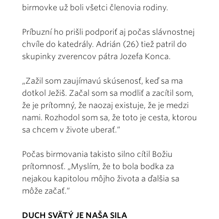
birmovke už boli všetci členovia rodiny.
Príbuzní ho prišli podporiť aj počas slávnostnej
chvíle do katedrály. Adrián (26) tiež patril do
skupinky zverencov pátra Jozefa Konca.
„Zažil som zaujímavú skúsenosť, keď sa ma
dotkol Ježiš. Začal som sa modliť a zacítil som,
že je prítomný, že naozaj existuje, že je medzi
nami. Rozhodol som sa, že toto je cesta, ktorou
sa chcem v živote uberať.“
Počas birmovania takisto silno cítil Božiu
prítomnosť. „Myslím, že to bola bodka za
nejakou kapitolou môjho života a ďalšia sa
môže začať.“
DUCH SVÄTÝ JE NAŠA SILA