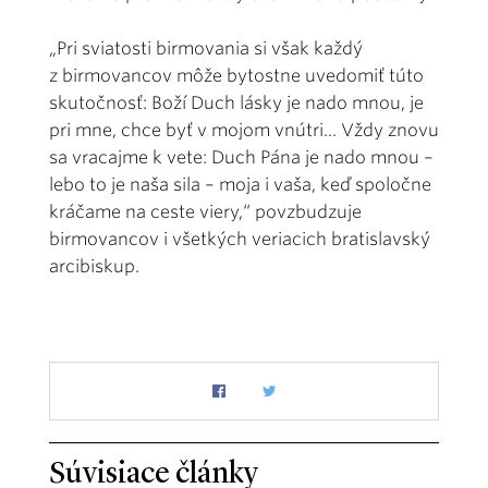
„Pri sviatosti birmovania si však každý
z birmovancov môže bytostne uvedomiť túto
skutočnosť: Boží Duch lásky je nado mnou, je
pri mne, chce byť v mojom vnútri... Vždy znovu
sa vracajme k vete: Duch Pána je nado mnou –
lebo to je naša sila – moja i vaša, keď spoločne
kráčame na ceste viery,“ povzbudzuje
birmovancov i všetkých veriacich bratislavský
arcibiskup.
Súvisiace články