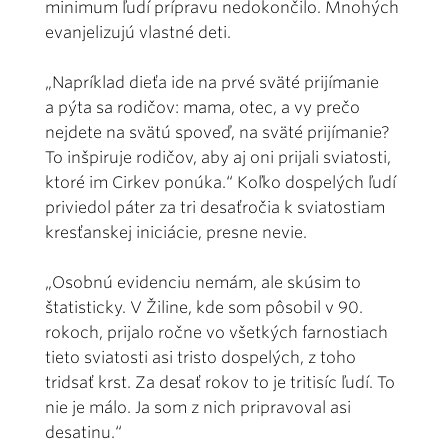
minimum ľudí prípravu nedokončilo. Mnohých
evanjelizujú vlastné deti.
„Napríklad dieťa ide na prvé sväté prijímanie
a pýta sa rodičov: mama, otec, a vy prečo
nejdete na svätú spoveď, na sväté prijímanie?
To inšpiruje rodičov, aby aj oni prijali sviatosti,
ktoré im Cirkev ponúka.“ Koľko dospelých ľudí
priviedol páter za tri desaťročia k sviatostiam
kresťanskej iniciácie, presne nevie.
„Osobnú evidenciu nemám, ale skúsim to
štatisticky. V Žiline, kde som pôsobil v 90.
rokoch, prijalo ročne vo všetkých farnostiach
tieto sviatosti asi tristo dospelých, z toho
tridsať krst. Za desať rokov to je tritisíc ľudí. To
nie je málo. Ja som z nich pripravoval asi
desatinu.“