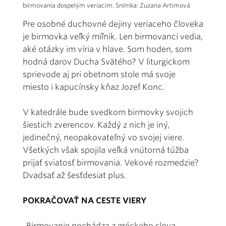
birmovania dospelým veriacim. Snímka: Zuzana Artimová
Pre osobné duchovné dejiny veriaceho človeka
je birmovka veľký míľnik. Len birmovanci vedia,
aké otázky im víria v hlave. Som hoden, som
hodná darov Ducha Svätého? V liturgickom
sprievode aj pri obetnom stole má svoje
miesto i kapucínsky kňaz Jozef Konc.
V katedrále bude svedkom birmovky svojich
šiestich zverencov. Každý z nich je iný,
jedinečný, neopakovateľný vo svojej viere.
Všetkých však spojila veľká vnútorná túžba
prijať sviatosť birmovania. Vekové rozmedzie?
Dvadsať až šesťdesiat plus.
POKRAČOVAŤ NA CESTE VIERY
„Birmovanie pochádza z gréckeho slova