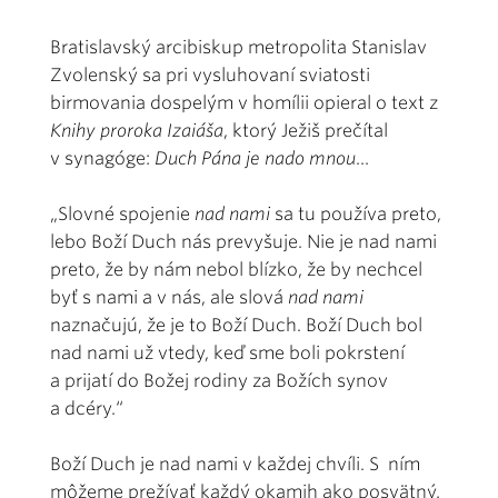
Bratislavský arcibiskup metropolita Stanislav
Zvolenský sa pri vysluhovaní sviatosti
birmovania dospelým v homílii opieral o text z
Knihy proroka Izaiáša
, ktorý Ježiš prečítal
v synagóge:
Duch Pána je nado mnou
...
„Slovné spojenie
nad nami
sa tu používa preto,
lebo Boží Duch nás prevyšuje. Nie je nad nami
preto, že by nám nebol blízko, že by nechcel
byť s nami a v nás, ale slová
nad nami
naznačujú, že je to Boží Duch. Boží Duch bol
nad nami už vtedy, keď sme boli pokrstení
a prijatí do Božej rodiny za Božích synov
a dcéry.“
Boží Duch je nad nami v každej chvíli. S ním
môžeme prežívať každý okamih ako posvätný.