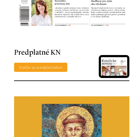
Predplatné KN
Staňte sa predplatiteľom