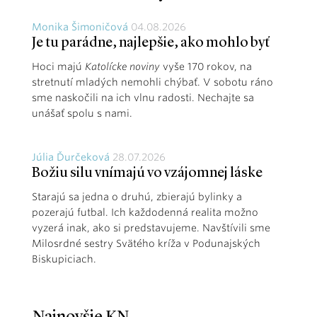
Monika Šimoničová
04.08.2026
Je tu parádne, najlepšie, ako mohlo byť
Hoci majú
Katolícke noviny
vyše 170 rokov, na
stretnutí mladých nemohli chýbať. V sobotu ráno
sme naskočili na ich vlnu radosti. Nechajte sa
unášať spolu s nami.
Júlia Ďurčeková
28.07.2026
Božiu silu vnímajú vo vzájomnej láske
Starajú sa jedna o druhú, zbierajú bylinky a
pozerajú futbal. Ich každodenná realita možno
vyzerá inak, ako si predstavujeme. Navštívili sme
Milosrdné sestry Svätého kríža v Podunajských
Biskupiciach.