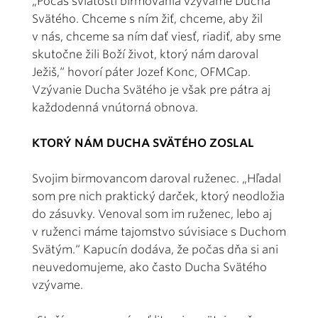
„Počas sviatosti birmovania vzývame Ducha
Svätého. Chceme s ním žiť, chceme, aby žil
v nás, chceme sa ním dať viesť, riadiť, aby sme
skutočne žili Boží život, ktorý nám daroval
Ježiš,“ hovorí páter Jozef Konc, OFMCap.
Vzývanie Ducha Svätého je však pre pátra aj
každodenná vnútorná obnova.
KTORÝ NÁM DUCHA SVÄTÉHO ZOSLAL
Svojim birmovancom daroval ruženec. „Hľadal
som pre nich praktický darček, ktorý neodložia
do zásuvky. Venoval som im ruženec, lebo aj
v ruženci máme tajomstvo súvisiace s Duchom
Svätým.“ Kapucín dodáva, že počas dňa si ani
neuvedomujeme, ako často Ducha Svätého
vzývame.