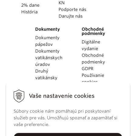
KN
2% dane
Podporte nás
História
Darujte nás
Dokumenty
Obchodné
podmienky
Dokumenty
Digitálne
pápežov
vydanie
Dokumenty
Obchodné
vatikánskych
podmienky
úradov
GDPR
Druhý
Používanie
vatikánsky
cookies
koncil
Dokumenty
Vaše nastavenie cookies
KBS
Kódex
Súbory cookie nám pomáhajú pri poskytovaní
kánonického
služieb pre vás. Umožňujú spoznať a zapamätať si
práva
vaše preferencie.
Katechizmus
Katolíckej