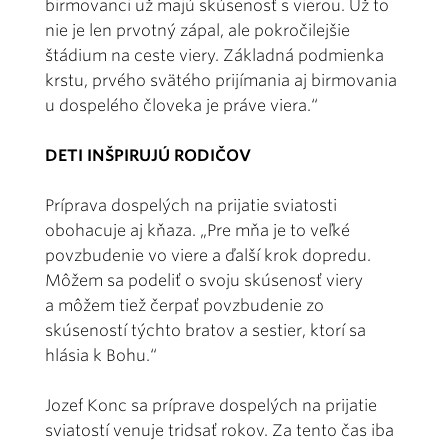
birmovanci už majú skúsenosť s vierou. Už to
nie je len prvotný zápal, ale pokročilejšie
štádium na ceste viery. Základná podmienka
krstu, prvého svätého prijímania aj birmovania
u dospelého človeka je práve viera.“
DETI INŠPIRUJÚ RODIČOV
Príprava dospelých na prijatie sviatosti
obohacuje aj kňaza. „Pre mňa je to veľké
povzbudenie vo viere a ďalší krok dopredu.
Môžem sa podeliť o svoju skúsenosť viery
a môžem tiež čerpať povzbudenie zo
skúseností týchto bratov a sestier, ktorí sa
hlásia k Bohu.“
Jozef Konc sa príprave dospelých na prijatie
sviatostí venuje tridsať rokov. Za tento čas iba