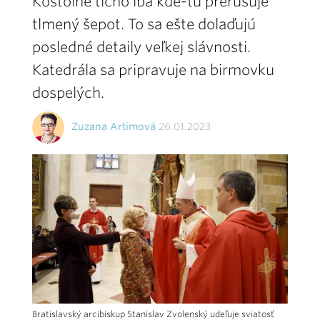
Kostolné ticho iba kde-tu prerušuje
tlmený šepot. To sa ešte dolaďujú
posledné detaily veľkej slávnosti.
Katedrála sa pripravuje na birmovku
dospelých.
Zuzana Artimová
26.01.2023
Bratislavský arcibiskup Stanislav Zvolenský udeľuje sviatosť