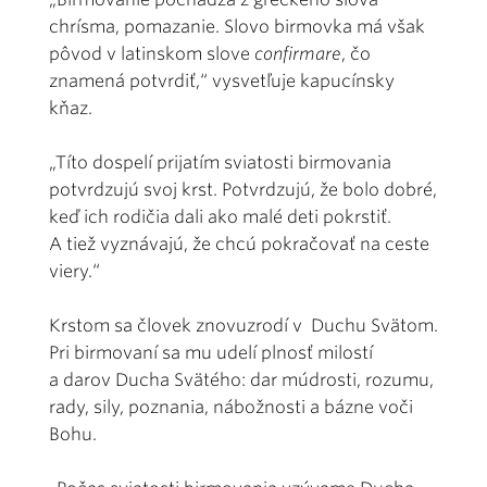
chrísma, pomazanie. Slovo birmovka má však
pôvod v latinskom slove
confirmare
, čo
znamená potvrdiť,“ vysvetľuje kapucínsky
kňaz.
„Títo dospelí prijatím sviatosti birmovania
potvrdzujú svoj krst. Potvrdzujú, že bolo dobré,
keď ich rodičia dali ako malé deti pokrstiť.
A tiež vyznávajú, že chcú pokračovať na ceste
viery.“
Krstom sa človek znovuzrodí v Duchu Svätom.
Pri birmovaní sa mu udelí plnosť milostí
a darov Ducha Svätého: dar múdrosti, rozumu,
rady, sily, poznania, nábožnosti a bázne voči
Bohu.