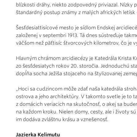
blízkosti dráhy, niekto zodpovedný priviazal. Nízky
štandardný postup známy z malých afrických letísk –
Šesťdesiattisícové mesto je sídlom Endskej arcidiec
založenej v septembri 1913. Tá dnes sústreďuje takme
väčšom než päťtisíc štvorcových kilometrov, čo je vy
Hlavným chrámom arcidiecézy je Katedrála Krista Krá
zo šesťdesiatych rokov 20. storočia. Jednoduchú sta
dopĺňa socha Ježiša stojaceho na štylizovanej zeme
„Hoci sa cudzincom môže zdať naša katedrála strohá
ostrova a jeho architektúry. V takomto svetle je to
z domácich veriacich na skutočnosť, o akej sa bud
na každom kroku. Nielen domy, cesty, ale i životy s
im dodáva zvláštnu krásu a vznešenosť.
Jazierka Kelimutu