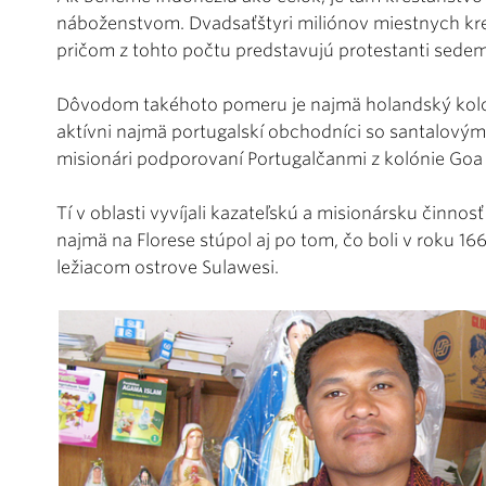
náboženstvom. Dvadsaťštyri miliónov miestnych kres
pričom z tohto počtu predstavujú protestanti sedem
Dôvodom takéhoto pomeru je najmä holandský koloni
aktívni najmä portugalskí obchodníci so santalový
misionári podporovaní Portugalčanmi z kolónie Goa v
Tí v oblasti vyvíjali kazateľskú a misionársku činnosť
najmä na Florese stúpol aj po tom, čo boli v roku 1
ležiacom ostrove Sulawesi.