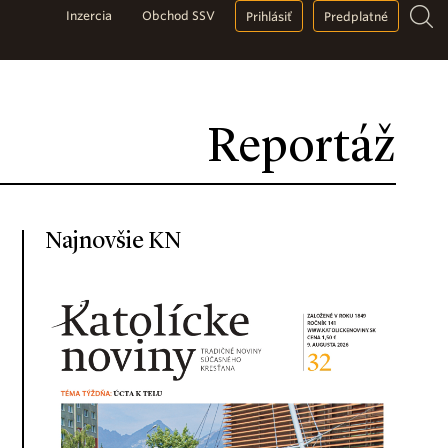
Inzercia
Obchod SSV
Prihlásiť
Predplatné
Reportáž
Najnovšie KN