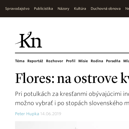
Spravodajstvo
Publicistika
Názory
Kultúra
Duchovná obnova
Ne
Téma
Reportáž
Rozhovor
Profil
Misie
Rodina
Poradňa
Ml
Flores: na ostrove 
Pri potulkách za kresťanmi obývajúcimi i
možno vybrať i po stopách slovenského m
Peter Hupka
14.06.2019