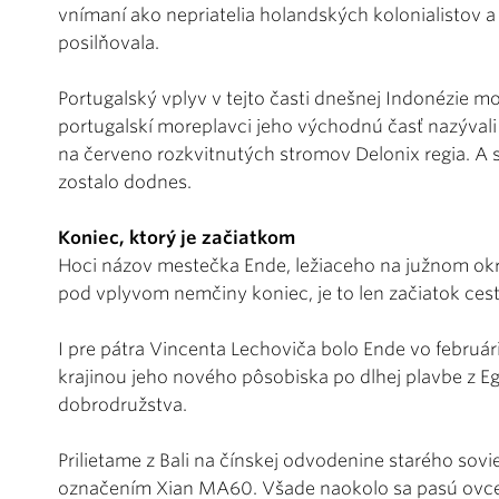
vnímaní ako nepriatelia holandských kolonialistov a 
posilňovala.
Portugalský vplyv v tejto časti dnešnej Indonézie m
portugalskí moreplavci jeho východnú časť nazývali
na červeno rozkvitnutých stromov Delonix regia. A
zostalo dodnes.
Koniec, ktorý je začiatkom
Hoci názov mestečka Ende, ležiaceho na južnom okraj
pod vplyvom nemčiny koniec, je to len začiatok cest
I pre pátra Vincenta Lechoviča bolo Ende vo febr
krajinou jeho nového pôsobiska po dlhej plavbe z Eg
dobrodružstva.
Prilietame z Bali na čínskej odvodenine starého so
označením Xian MA60. Všade naokolo sa pasú ovce a 