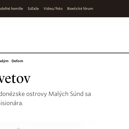
deľné homílie
Súťaže
Video/Foto
Bioetické fórum
adým
Deťom
kvetov
ndonézske ostrovy Malých Súnd sa
isionára.