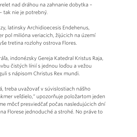
 prelet nad dráhou na zahnanie dobytka –
 tak nie je potrebný.
ézy, latinsky Archidioecesis Endehenus,
r pol milióna veriacich, žijúcich na území
še tretina rozlohy ostrova Flores.
ľa, indonézsky Gereja Katedral Kristus Raja,
vbu čistých línií s jednou loďou a vežou
guli s nápisom Christus Rex mundi.
, treba uvažovať v súvislostiach nášho
 takmer veľdielo,“ upozorňuje položartom jeden
eme môcť presviedčať počas nasledujúcich dní
ú na Florese jednoduché a strohé. No práve to