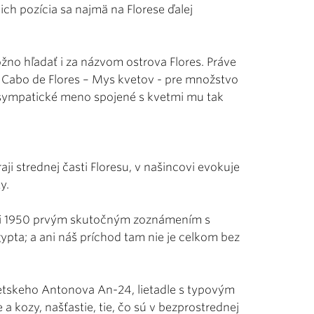
ich pozícia sa najmä na Florese ďalej
ožno hľadať i za názvom ostrova Flores. Práve
 Cabo de Flores – Mys kvetov - pre množstvo
 sympatické meno spojené s kvetmi mu tak
i strednej časti Floresu, v našincovi evokuje
y.
uári 1950 prvým skutočným zoznámením s
ypta; a ani náš príchod tam nie je celkom bez
vietskeho Antonova An-24, lietadle s typovým
kozy, našťastie, tie, čo sú v bezprostrednej