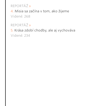
REPORTÁŽ
Misia sa začína v tom, ako žijeme
Videné: 268
REPORTÁŽ
Krása zdobí chodby, ale aj vychováva
Videné: 234