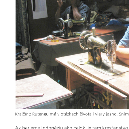
Krajčír z Rutengu má v otázkach života i viery jasno. Sní
Ak berieme Indonéziu ako celok, je tam kresťanstvo