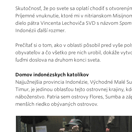
Skutočnosť, že po svete sa oplatí chodiť s otvorený
Príjemné vnuknutie, ktoré mi v nitrianskom Misijnom
dielo pátra Vincenta Lechoviča SVD s názvom
Spomi
Indonézii ďalší rozmer.
Prečítať si o tom, ako v oblasti pôsobil pred vyše p
obyvateľov a čo všetko pre nich urobil, dokáže vyt
ľuďmi doslova na druhom konci sveta.
Domov indonézskych katolíkov
Najjužnejšia provincia Indonézie, Východné Malé S
Timur, je jedinou oblasťou tejto ostrovnej krajiny,
náboženstvo. Patria sem ostrovy Flores, Sumba a z
menších riedko obývaných ostrovov.