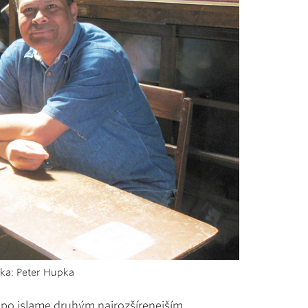
mka: Peter Hupka
 po islame druhým najrozšírenejším