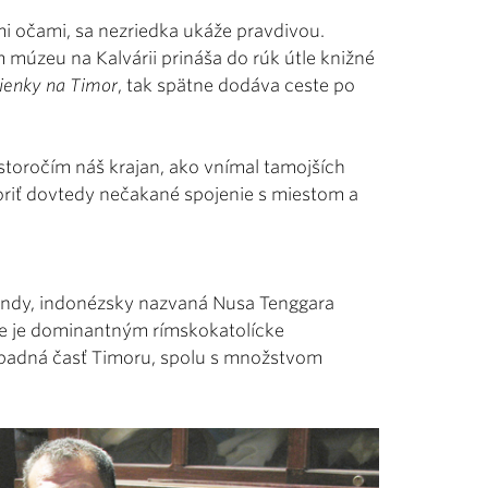
mi očami, sa nezriedka ukáže pravdivou.
 múzeu na Kalvárii prináša do rúk útle knižné
enky na Timor
, tak spätne dodáva ceste po
olstoročím náš krajan, ako vnímal tamojších
voriť dovtedy nečakané spojenie s miestom a
undy, indonézsky nazvaná Nusa Tenggara
 kde je dominantným rímskokatolícke
ápadná časť Timoru, spolu s množstvom