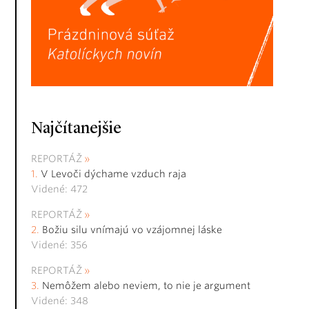
Najčítanejšie
REPORTÁŽ
V Levoči dýchame vzduch raja
Videné: 472
REPORTÁŽ
Božiu silu vnímajú vo vzájomnej láske
Videné: 356
REPORTÁŽ
Nemôžem alebo neviem, to nie je argument
Videné: 348