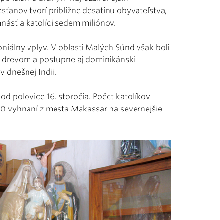
ťanov tvorí približne desatinu obyvateľstva,
násť a katolíci sedem miliónov.
álny vplyv. V oblasti Malých Súnd však boli
m drevom a postupne aj dominikánski
 dnešnej Indii.
 od polovice 16. storočia. Počet katolíkov
660 vyhnaní z mesta Makassar na severnejšie