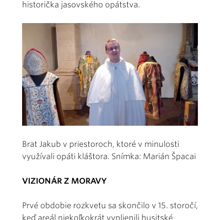
historička jasovského opátstva.
Brat Jakub v priestoroch, ktoré v minulosti
využívali opáti kláštora. Snímka: Marián Špacai
VIZIONÁR Z MORAVY
Prvé obdobie rozkvetu sa skončilo v 15. storočí,
keď areál niekoľkokrát vyplienili husitské