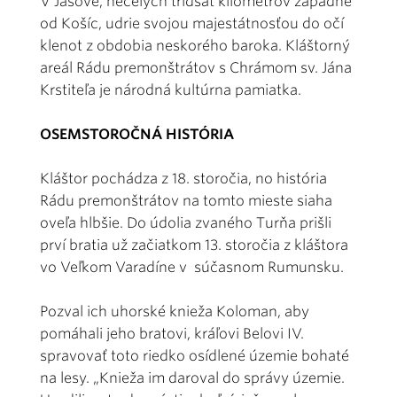
V Jasove, necelých tridsať kilometrov západne
od Košíc, udrie svojou majestátnosťou do očí
klenot z obdobia neskorého baroka. Kláštorný
areál Rádu premonštrátov s Chrámom sv. Jána
Krstiteľa je národná kultúrna pamiatka.
OSEMSTOROČNÁ HISTÓRIA
Kláštor pochádza z 18. storočia, no história
Rádu premonštrátov na tomto mieste siaha
oveľa hlbšie. Do údolia zvaného Turňa prišli
prví bratia už začiatkom 13. storočia z kláštora
vo Veľkom Varadíne v súčasnom Rumunsku.
Pozval ich uhorské knieža Koloman, aby
pomáhali jeho bratovi, kráľovi Belovi IV.
spravovať toto riedko osídlené územie bohaté
na lesy. „Knieža im daroval do správy územie.