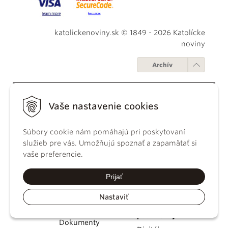
katolickenoviny.sk © 1849 - 2026 Katolícke
noviny
Archív
Vaše nastavenie cookies
O nás
Kontaktujte
Katolícke
nás
noviny
Súbory cookie nám pomáhajú pri poskytovaní
Kontakt
Staň sa
Aktuálne
služieb pre vás. Umožňujú spoznať a zapamätať si
Inzercia
reportérom
číslo
vaše preferencie.
Kariéra
KN
2% dane
Podporte nás
Prijať
História
Darujte nás
Nastaviť
Dokumenty
Obchodné
podmienky
Dokumenty