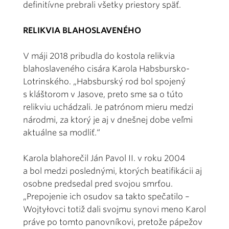
definitívne prebrali všetky priestory späť.
RELIKVIA BLAHOSLAVENÉHO
V máji 2018 pribudla do kostola relikvia
blahoslaveného cisára Karola Habsbursko-
Lotrinského. „Habsburský rod bol spojený
s kláštorom v Jasove, preto sme sa o túto
relikviu uchádzali. Je patrónom mieru medzi
národmi, za ktorý je aj v dnešnej dobe veľmi
aktuálne sa modliť.“
Karola blahorečil Ján Pavol II. v roku 2004
a bol medzi poslednými, ktorých beatifikácii aj
osobne predsedal pred svojou smrťou.
„Prepojenie ich osudov sa takto spečatilo –
Wojtyłovci totiž dali svojmu synovi meno Karol
práve po tomto panovníkovi, pretože pápežov