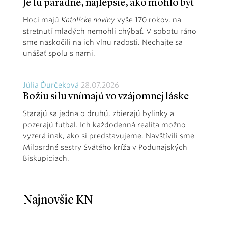
Je tu parádne, najlepšie, ako mohlo byť
Hoci majú
Katolícke noviny
vyše 170 rokov, na
stretnutí mladých nemohli chýbať. V sobotu ráno
sme naskočili na ich vlnu radosti. Nechajte sa
unášať spolu s nami.
Júlia Ďurčeková
28.07.2026
Božiu silu vnímajú vo vzájomnej láske
Starajú sa jedna o druhú, zbierajú bylinky a
pozerajú futbal. Ich každodenná realita možno
vyzerá inak, ako si predstavujeme. Navštívili sme
Milosrdné sestry Svätého kríža v Podunajských
Biskupiciach.
Najnovšie KN