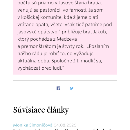
počtu sú priamo v Jasove štyria bratia,
venujú sa pastorácii vo farnosti. Ja som
v košickej komunite, kde žijeme piati
vrátane opáta, všetci však tiež patríme pod
jasovské opátstvo,“ približuje brat Jakub,
ktorý pochádza z Medzeva
a premonštrátom je štvrtý rok. „Poslaním
nášho rádu je robiť to, čo vyžaduje
aktuálna doba. Spoločne žiť, modliť sa,
vychádzať pred ľudí.“
Súvisiace články
Monika Šimoničová
04.08.2026