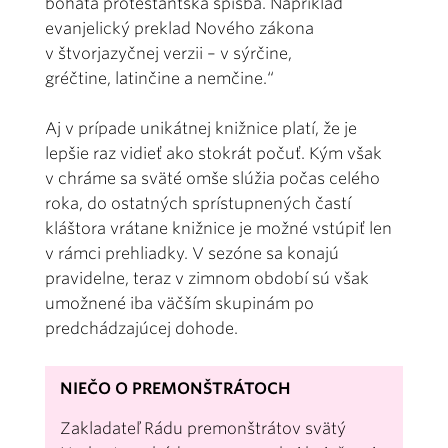
bohatá protestantská spisba. Napríklad
evanjelický preklad Nového zákona
v štvorjazyčnej verzii – v sýrčine,
gréčtine, latinčine a nemčine.“
Aj v prípade unikátnej knižnice platí, že je
lepšie raz vidieť ako stokrát počuť. Kým však
v chráme sa sväté omše slúžia počas celého
roka, do ostatných sprístupnených častí
kláštora vrátane knižnice je možné vstúpiť len
v rámci prehliadky. V sezóne sa konajú
pravidelne, teraz v zimnom období sú však
umožnené iba väčším skupinám po
predchádzajúcej dohode.
NIEČO O PREMONŠTRÁTOCH
Zakladateľ Rádu premonštrátov svätý