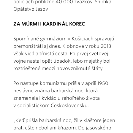
policiach približne 40 000 zväzkov. Snímka:
Opátstvo Jasov
ZA MÚRMI I KARDINÁL KOREC
Spomínané gymnázium v Košiciach spravujú
premonštráti aj dnes. K obnove v roku 2013
však viedla tŕnistá cesta. Po prvej svetovej
vojne nastal opäť úpadok, lebo majetky boli
roztrieštené medzi novovzniknuté štáty.
Po nástupe komunizmu prišla v apríli 1950
neslávne známa barbarská noc, ktorá
znamenala likvidáciu rehoľného života
v socialistickom Československu.
„Keď prišla barbarská noc, žil v kláštore jeden
brat, ešte nebol ani kňazom. Do jasovského