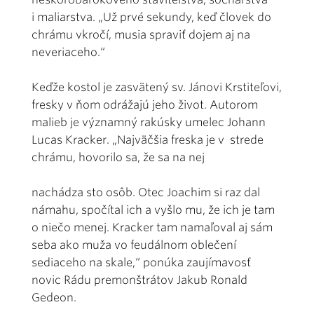
i maliarstva. „Už prvé sekundy, keď človek do
chrámu vkročí, musia spraviť dojem aj na
neveriaceho.“
Keďže kostol je zasvätený sv. Jánovi Krstiteľovi,
fresky v ňom odrážajú jeho život. Autorom
malieb je významný rakúsky umelec Johann
Lucas Kracker. „Najväčšia freska je v strede
chrámu, hovorilo sa, že sa na nej
nachádza sto osôb. Otec Joachim si raz dal
námahu, spočítal ich a vyšlo mu, že ich je tam
o niečo menej. Kracker tam namaľoval aj sám
seba ako muža vo feudálnom oblečení
sediaceho na skale,“ ponúka zaujímavosť
novic Rádu premonštrátov Jakub Ronald
Gedeon.