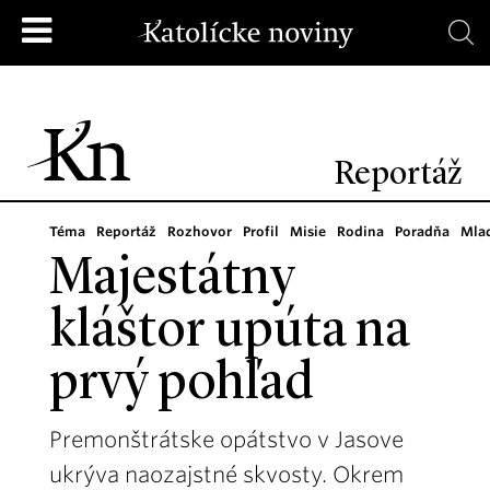
Reportáž
Téma
Reportáž
Rozhovor
Profil
Misie
Rodina
Poradňa
Mla
Majestátny
kláštor upúta na
prvý pohľad
Premonštrátske opátstvo v Jasove
ukrýva naozajstné skvosty. Okrem