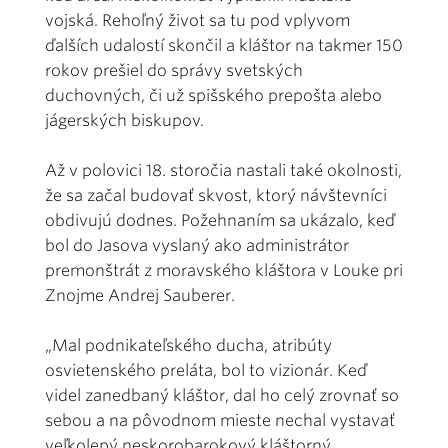
vojská. Rehoľný život sa tu pod vplyvom
ďalších udalostí skončil a kláštor na takmer 150
rokov prešiel do správy svetských
duchovných, či už spišského prepošta alebo
jágerských biskupov.
Až v polovici 18. storočia nastali také okolnosti,
že sa začal budovať skvost, ktorý návštevníci
obdivujú dodnes. Požehnaním sa ukázalo, keď
bol do Jasova vyslaný ako administrátor
premonštrát z moravského kláštora v Louke pri
Znojme Andrej Sauberer.
„Mal podnikateľského ducha, atribúty
osvietenského preláta, bol to vizionár. Keď
videl zanedbaný kláštor, dal ho celý zrovnať so
sebou a na pôvodnom mieste nechal vystavať
veľkolepý neskorobarokový kláštorný