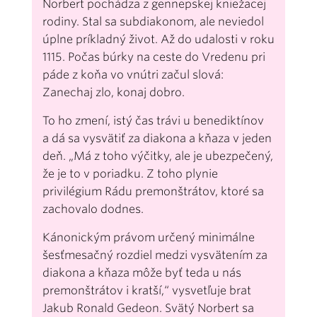
Norbert pochádza z gennepskej kniežacej
rodiny. Stal sa subdiakonom, ale neviedol
úplne príkladný život. Až do udalosti v roku
1115. Počas búrky na ceste do Vredenu pri
páde z koňa vo vnútri začul slová:
Zanechaj zlo, konaj dobro.
To ho zmení, istý čas trávi u benediktínov
a dá sa vysvätiť za diakona a kňaza v jeden
deň. „Má z toho výčitky, ale je ubezpečený,
že je to v poriadku. Z toho plynie
privilégium Rádu premonštrátov, ktoré sa
zachovalo dodnes.
Kánonickým právom určený minimálne
šesťmesačný rozdiel medzi vysvätením za
diakona a kňaza môže byť teda u nás
premonštrátov i kratší,“ vysvetľuje brat
Jakub Ronald Gedeon. Svätý Norbert sa