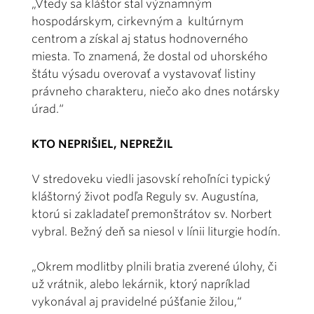
„Vtedy sa kláštor stal významným
hospodárskym, cirkevným a kultúrnym
centrom a získal aj status hodnoverného
miesta. To znamená, že dostal od uhorského
štátu výsadu overovať a vystavovať listiny
právneho charakteru, niečo ako dnes notársky
úrad.“
KTO NEPRIŠIEL, NEPREŽIL
V stredoveku viedli jasovskí rehoľníci typický
kláštorný život podľa Reguly sv. Augustína,
ktorú si zakladateľ premonštrátov sv. Norbert
vybral. Bežný deň sa niesol v línii liturgie hodín.
„Okrem modlitby plnili bratia zverené úlohy, či
už vrátnik, alebo lekárnik, ktorý napríklad
vykonával aj pravidelné púšťanie žilou,“