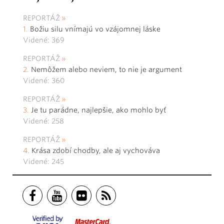
REPORTÁŽ
Božiu silu vnímajú vo vzájomnej láske
Videné: 369
REPORTÁŽ
Nemôžem alebo neviem, to nie je argument
Videné: 360
REPORTÁŽ
Je tu parádne, najlepšie, ako mohlo byť
Videné: 258
REPORTÁŽ
Krása zdobí chodby, ale aj vychováva
Videné: 245