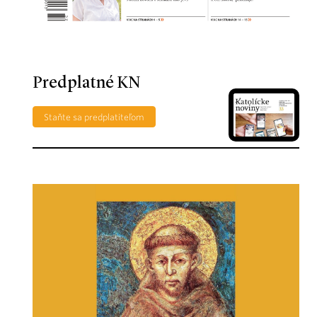
Predplatné KN
Staňte sa predplatiteľom