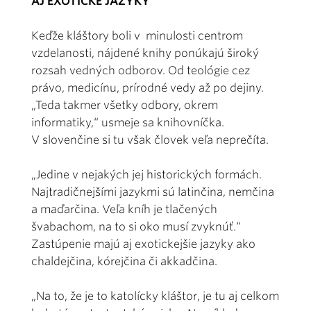
AJ EXOTICKÉ JAZYKY
Keďže kláštory boli v minulosti centrom
vzdelanosti, nájdené knihy ponúkajú široký
rozsah vedných odborov. Od teológie cez
právo, medicínu, prírodné vedy až po dejiny.
„Teda takmer všetky odbory, okrem
informatiky,“ usmeje sa knihovníčka.
V slovenčine si tu však človek veľa neprečíta.
„Jedine v nejakých jej historických formách.
Najtradičnejšími jazykmi sú latinčina, nemčina
a maďarčina. Veľa kníh je tlačených
švabachom, na to si oko musí zvyknúť.“
Zastúpenie majú aj exotickejšie jazyky ako
chaldejčina, kórejčina či akkadčina.
„Na to, že je to katolícky kláštor, je tu aj celkom