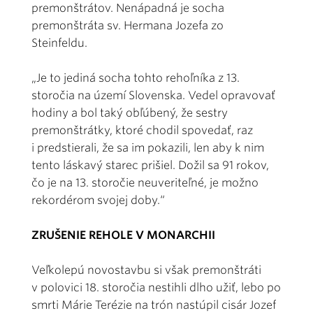
premonštrátov. Nenápadná je socha
premonštráta sv. Hermana Jozefa zo
Steinfeldu.
„Je to jediná socha tohto rehoľníka z 13.
storočia na území Slovenska. Vedel opravovať
hodiny a bol taký obľúbený, že sestry
premonštrátky, ktoré chodil spovedať, raz
i predstierali, že sa im pokazili, len aby k nim
tento láskavý starec prišiel. Dožil sa 91 rokov,
čo je na 13. storočie neuveriteľné, je možno
rekordérom svojej doby.“
ZRUŠENIE REHOLE V MONARCHII
Veľkolepú novostavbu si však premonštráti
v polovici 18. storočia nestihli dlho užiť, lebo po
smrti Márie Terézie na trón nastúpil cisár Jozef