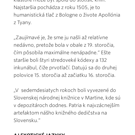
Najstaršia pochádza z roku 1505, je to
humanistická tlač z Bologne o živote Apollónia
z Tyany.
„Zaujímavé je, že sme ju našli až relatívne
nedávno, pretože bola v obale z 19. storočia,
čím pôsobila maximálne nenápadne.“ Ešte
staršie boli štyri stredoveké kódexy a 132
inkunábul, čiže prvotlačí. Datujú sa do druhej
polovice 15. storočia až začiatku 16. storočia.
„V sedemdesiatych rokoch boli vyvezené do
Slovenskej národnej knižnice v Martine, kde sú
v depozitároch dodnes. Patria k najvzácnejším
artefaktom nášho knižného dedičstva na
Slovensku.“