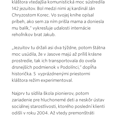
kláštora vtedajšia komunistická moc sústredila
142 jezuitov. Bol medzi nimi aj kardinál Ján
Chryzostom Korec. Vo svojej knihe opísal
príbeh, ako sem za ním prišla mama a doniesla
mu balík,“ vykresľuje udalosti internácie
rehoľníkov brat Jakub.
„Jezuitov tu držali asi dva týždne, potom štátna
moc usúdila, že v Jasove majú až príliš krásne
prostredie, tak ich transportovala do oveľa
drsnejších podmienok v Podolínci,“ dopĺňa
historička. S vyprázdnenými priestormi
kláštora režim experimentoval.
Najprv tu sídlila škola pionierov, potom
zariadenie pre hluchonemé deti a neskôr ústav
sociálnej starostlivosti, ktorého poslední klienti
odišli v roku 2004. Až vtedy premonštráti