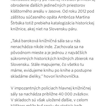
obrodenie ďalších jedinečných priestorov
kláštorného areálu v Jasove. Od roku 2012 pod
záštitou súčasného opáta Ambróza Martina
Štrbáka totiž prebieha katalogizácia historickej
knižnice, akej niet na Slovensku páru.
„Taká baroková knižničná sála sa u nás
nenachádza nikde inde. Zachovala sa na
pôvodnom mieste a je jednou z najväčších
súkromných historických knižných zbierok na
Slovensku. Stále mapujeme, čo všetko tu
máme, evidujeme knihu po knihe a postupne
skladáme dieliky,“ hovorí knihovníčka.
V impozantných policiach hlavnej knižničnej
sály sa nachádza približne 40 000 zväzkov.
V skladoch sú však uložené ďalšie, v celom
kláštore môže byť spolu do stotisíc kníh.