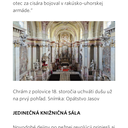
otec za cisára bojoval v rakúsko-uhorskej
armáde.“
Chrám z polovice 18. storočia uchváti dušu už
na prvý pohľad. Snímka: Opátstvo Jasov
JEDINEČNÁ KNIŽNIČNÁ SÁLA
Novodobé dejiny po nežnej revolúcii priniesli aj