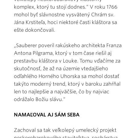
komplex, ktorý tu stojí dodnes.“ V roku 1766
mohol byť slávnostne vysvätený Chrám sv.
Jána Krstiteľa, hoci niektoré časti kláštora sa
ešte dokončovali.
„Sauberer poveril rakúskeho architekta Franza
Antona Pilgrama, ktorý v tom čase riešil aj
prestavbu kláštora v Louke. Tomu vďačíme za
skutočnosť, že až na územie vtedajšieho
odľahlého Horného Uhorska sa mohol dostať
takýto moderný trend, ktorý v baroku zahŕňal
len to najlepšie a najväčšie, čo by najviac
odrážalo Božiu slávu.“
NAMAĽOVAL AJ SÁM SEBA
Zachoval sa tak veľkolepý umelecký projekt
neskorobarokového staviteľstva, sochárstva