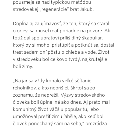
pousmeje sa nad typickou metódou
stredovekej „regenerácie“ brat Jakub.
Dopĺňa aj zaujímavosť, že ten, ktorý sa staral
o odev, sa musel mať poriadne na pozore. Ak
totiž dal spolubratovi príliš dlhý škapuliar,
ktorý by si mohol pristúpiť a potknúť sa, dostal
trest sedem dní pôstu o chlebe a vode. Život
v stredoveku bol celkovo tvrdý, najkrutejšie
boli zimy.
„Na jar sa vždy konalo veľké sčítanie
rehoľníkov, a kto neprišiel, škrtol sa zo
zoznamu, že neprežil. Výzvy stredovekého
človeka boli úplne iné ako dnes. Aj preto mal
komunitný život väčšiu popularitu, lebo
umožňoval prežiť zimu ľahšie, ako keď bol
človek ponechaný sám na seba,“ prezrádza