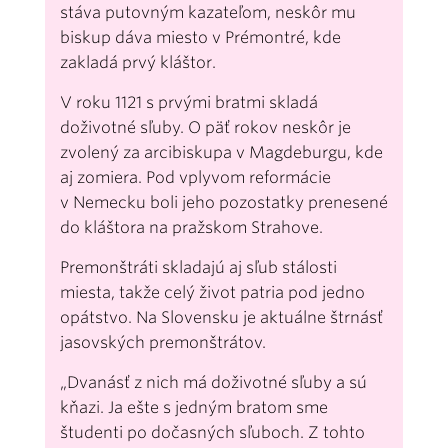
stáva putovným kazateľom, neskôr mu
biskup dáva miesto v Prémontré, kde
zakladá prvý kláštor.
V roku 1121 s prvými bratmi skladá
doživotné sľuby. O päť rokov neskôr je
zvolený za arcibiskupa v Magdeburgu, kde
aj zomiera. Pod vplyvom reformácie
v Nemecku boli jeho pozostatky prenesené
do kláštora na pražskom Strahove.
Premonštráti skladajú aj sľub stálosti
miesta, takže celý život patria pod jedno
opátstvo. Na Slovensku je aktuálne štrnásť
jasovských premonštrátov.
„Dvanásť z nich má doživotné sľuby a sú
kňazi. Ja ešte s jedným bratom sme
študenti po dočasných sľuboch. Z tohto