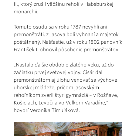
II., ktorý zrušil väčšinu reholí v Habsburskej
monarchii.
Tomuto osudu sa v roku 1787 nevyhli ani
premonštráti, z Jasova boli vyhnaní a majetok
poštátnený. Našťastie, už v roku 1802 panovník
František I. obnovil pôsobenie premonštrátov.
„Nastalo ďalšie obdobie zlatého veku, až do
začiatku prvej svetovej vojny. Cisár dal
premonštrátom aj úlohu venovať sa výchove
uhorskej mládeže, pričom jasovským
rehoľníkom zveril štyri gymnáziá – v Rožňave,
Košiciach, Levoči a vo Veľkom Varadíne,“
hovorí Veronika Timuľáková.