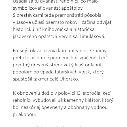
Usadili sa tu dvanásti rehoľníci, čo malo
symbolizovať dvanásť apoštolov.
S prestávkami teda premonštráti pôsobia
v Jasove už asi osemsto rokov,“ začína odvíjať
historickú niť knihovníčka a historička
jasovského opátstva Veronika Timuľáková.
Presný rok založenia komunity nie je známy,
pretože písomné pramene boli zničené, keď
prvotný drevený stredoveký kláštor ľahol
popolom po vpáde tatárskych vojsk, ktorý
spustošil takmer celé Uhorsko.
K obnoveniu došlo v polovici 13. storočia, keď
rehoľníci vybudovali už kamenný kláštor, ktorý
bol neskôr aj opevnený a obohnaný vodnou
priekopou.