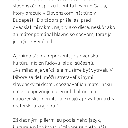
slovenského spolku Identita Levente Galda,
ktorý pracuje v Slovenskom inštitúte v
Budapešti. Do tábora prišiel asi pred
dvadsiatimi rokmi, najprv ako dieťa, neskôr ako
animátor pomáhal hlavne so spevom, teraz je
jedným z vedúcich.
Aj mimo tábora reprezentuje slovenskú
kultúru, nielen ľudovú, ale aj súčasnú.
„Asimilácia je veľká, ale musíme byť vytrvalí. V
tábore sa deti môžu stretávať s inými
slovenskými deťmi, spoznávať ich materinskú
reč a to upevňuje nielen ich kultúrnu a
náboženskú identitu, ale majú aj živý kontakt s
materskou krajinou.“
Základnými piliermi sú podľa neho jazyk,
kultúra a nábožnosť. V tábore sa preto učia