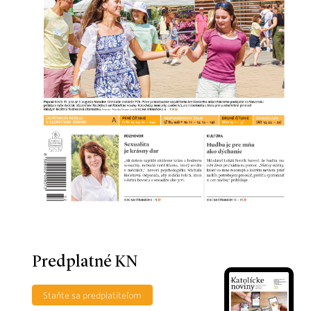
Predplatné KN
Staňte sa predplatiteľom