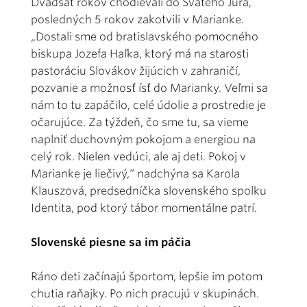
Dvadsať rokov chodievali do Svätého Jura,
posledných 5 rokov zakotvili v Marianke.
„Dostali sme od bratislavského pomocného
biskupa Jozefa Haľka, ktorý má na starosti
pastoráciu Slovákov žijúcich v zahraničí,
pozvanie a možnosť ísť do Marianky. Veľmi sa
nám to tu zapáčilo, celé údolie a prostredie je
očarujúce. Za týždeň, čo sme tu, sa vieme
naplniť duchovným pokojom a energiou na
celý rok. Nielen vedúci, ale aj deti. Pokoj v
Marianke je liečivý,“ nadchýna sa Karola
Klauszová, predsedníčka slovenského spolku
Identita, pod ktorý tábor momentálne patrí.
Slovenské piesne sa im páčia
Ráno deti začínajú športom, lepšie im potom
chutia raňajky. Po nich pracujú v skupinách.