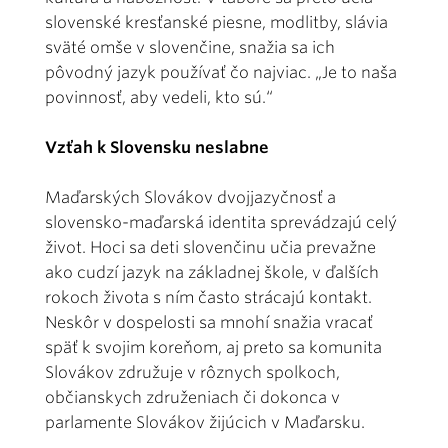
slovenské kresťanské piesne, modlitby, slávia
sväté omše v slovenčine, snažia sa ich
pôvodný jazyk používať čo najviac. „Je to naša
povinnosť, aby vedeli, kto sú.“
Vzťah k Slovensku neslabne
Maďarských Slovákov dvojjazyčnosť a
slovensko-maďarská identita sprevádzajú celý
život. Hoci sa deti slovenčinu učia prevažne
ako cudzí jazyk na základnej škole, v ďalších
rokoch života s ním často strácajú kontakt.
Neskôr v dospelosti sa mnohí snažia vracať
späť k svojim koreňom, aj preto sa komunita
Slovákov združuje v rôznych spolkoch,
občianskych združeniach či dokonca v
parlamente Slovákov žijúcich v Maďarsku.