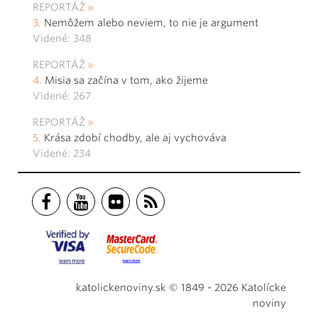
REPORTÁŽ
Nemôžem alebo neviem, to nie je argument
Videné: 348
REPORTÁŽ
Misia sa začína v tom, ako žijeme
Videné: 267
REPORTÁŽ
Krása zdobí chodby, ale aj vychováva
Videné: 234
katolickenoviny.sk © 1849 - 2026 Katolícke
noviny