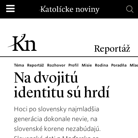
Reportáž
Téma
Reportáž
Rozhovor
Profil
Misie
Rodina
Poradňa
Mla
Na dvojitú
identitu sú hrdí
Hoci po slovensky najmladšia
generácia dokonale nevie, na
slovenské korene nezabúdajú.