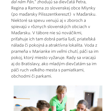
dal nám Pán
,“ zhodujú sa dievčatá Petra,
Regina a Ramona zo slovenskej obce Mlynky
(po maďarsky Pilisszentkereszt) v Maďarsku.
Niektoré sa spevu venujú aj v zboroch a
spievajú v rôznych slovenských obciach v
Maďarsku. V tábore nie sú nováčikmi,
priťahuje ich tam dobrá partia ľudí, priateľská
nálada či pokojná a atraktívna lokalita. Voda z
prameňa v Marianke im veľmi chutí, páči sa im
pokoj, ktorý miesto vyžaruje. Rady sa vracajú
aj do Bratislavy, ako mladým dievčatám sa im
páči ruch veľkého mesta s pamiatkami,
obchodmi či parkami.