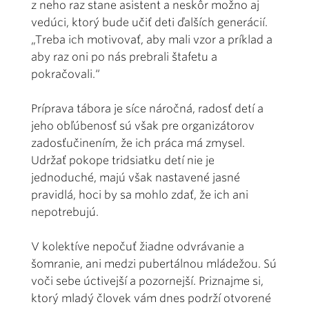
z neho raz stane asistent a neskôr možno aj
vedúci, ktorý bude učiť deti ďalších generácií.
„Treba ich motivovať, aby mali vzor a príklad a
aby raz oni po nás prebrali štafetu a
pokračovali.“
Príprava tábora je síce náročná, radosť detí a
jeho obľúbenosť sú však pre organizátorov
zadosťučinením, že ich práca má zmysel.
Udržať pokope tridsiatku detí nie je
jednoduché, majú však nastavené jasné
pravidlá, hoci by sa mohlo zdať, že ich ani
nepotrebujú.
V kolektíve nepočuť žiadne odvrávanie a
šomranie, ani medzi pubertálnou mládežou. Sú
voči sebe úctivejší a pozornejší. Priznajme si,
ktorý mladý človek vám dnes podrží otvorené