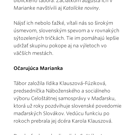
biblického tábora. Začiatkom augusta ich v
Marianke navštívili aj
Katolícke noviny
.
Nájsť ich nebolo ťažké, vítali nás so širokým
úsmevom, slovenským spevom a v rovnakých
sýtozelených tričkách. Tie im pomáhajú lepšie
udržať skupinu pokope aj na výletoch vo
väčších mestách.
Očarujúca Marianka
Tábor založila Ildika Klauszová-Fúziková,
predsedníčka Náboženského a sociálneho
výboru Celoštátnej samosprávy v Maďarsku,
ktorá už roky pozdvihuje slovenské povedomie
maďarských Slovákov. Vedúcu funkciu po
rokoch prebrala jej dcéra Karola Klauszová.