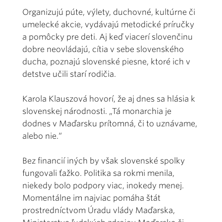
Organizujú púte, výlety, duchovné, kultúrne či
umelecké akcie, vydávajú metodické príručky
a pomôcky pre deti. Aj keď viacerí slovenčinu
dobre neovládajú, cítia v sebe slovenského
ducha, poznajú slovenské piesne, ktoré ich v
detstve učili starí rodičia.
Karola Klauszová hovorí, že aj dnes sa hlásia k
slovenskej národnosti. „Tá monarchia je
dodnes v Maďarsku prítomná, či to uznávame,
alebo nie.“
Bez financií iných by však slovenské spolky
fungovali ťažko. Politika sa rokmi menila,
niekedy bolo podpory viac, inokedy menej.
Momentálne im najviac pomáha štát
prostredníctvom Úradu vlády Maďarska,