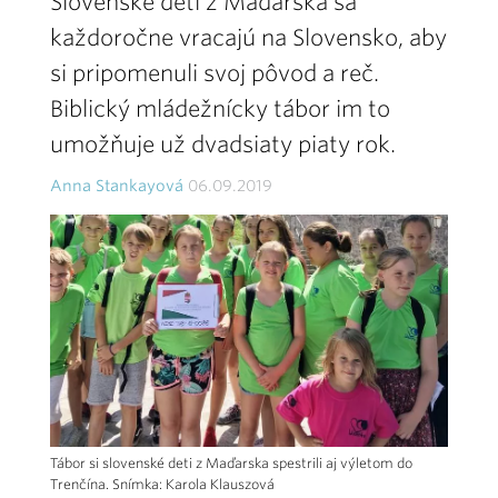
Slovenské deti z Maďarska sa
každoročne vracajú na Slovensko, aby
si pripomenuli svoj pôvod a reč.
Biblický mládežnícky tábor im to
umožňuje už dvadsiaty piaty rok.
Anna Stankayová
06.09.2019
Tábor si slovenské deti z Maďarska spestrili aj výletom do
Trenčína. Snímka: Karola Klauszová