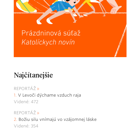
Najčítanejšie
REPORTÁŽ
V Levoči dýchame vzduch raja
Videné: 472
REPORTÁŽ
Božiu silu vnímajú vo vzájomnej láske
Videné: 354