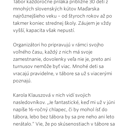
Tábor každoročne priláka približne 30 detí z
mnohých slovenských kútov Maďarska
najrôznejšieho veku – od štyroch rokov až po
takmer koniec strednej školy. Záujem je vždy
vyšší, kapacita však nepustí.
Organizátori ho pripravujú v rámci svojho
voľného času, každý z nich má svoje
zamestnanie, dovolenky veľa nie je, preto ani
turnusov nemôže byť viac. Mnohé deti sa
vracajú pravidelne, v tábore sa už s viacerými
poznajú.
Karola Klauszová v nich vidí svojich
nasledovníkov. „Je fantastické, keď mi už v júni
napíše 16-ročný chlapec, či by mohol ísť do
tábora, lebo bez tábora by sa pre neho ani leto
nerátalo.“ Vie, že po skúsenostiach v tábore sa