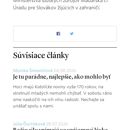
Ministerstva ľudských zdrojov Maďarska či
Úradu pre Slovákov žijúcich v zahraničí.
Súvisiace články
Monika Šimoničová
04.08.2026
Je tu parádne, najlepšie, ako mohlo byť
Hoci majú
Katolícke noviny
vyše 170 rokov, na
stretnutí mladých nemohli chýbať. V sobotu ráno
sme naskočili na ich vlnu radosti. Nechajte sa
unášať spolu s nami.
Júlia Ďurčeková
28.07.2026