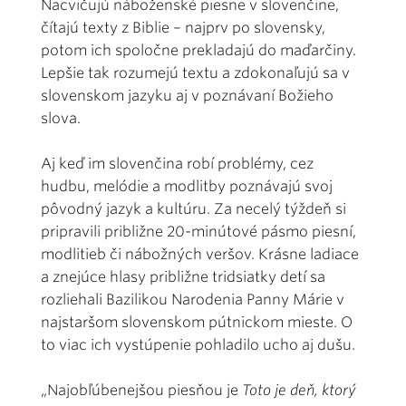
Nacvičujú náboženské piesne v slovenčine,
čítajú texty z Biblie – najprv po slovensky,
potom ich spoločne prekladajú do maďarčiny.
Lepšie tak rozumejú textu a zdokonaľujú sa v
slovenskom jazyku aj v poznávaní Božieho
slova.
Aj keď im slovenčina robí problémy, cez
hudbu, melódie a modlitby poznávajú svoj
pôvodný jazyk a kultúru. Za necelý týždeň si
pripravili približne 20-minútové pásmo piesní,
modlitieb či nábožných veršov. Krásne ladiace
a znejúce hlasy približne tridsiatky detí sa
rozliehali Bazilikou Narodenia Panny Márie v
najstaršom slovenskom pútnickom mieste. O
to viac ich vystúpenie pohladilo ucho aj dušu.
„Najobľúbenejšou piesňou je
Toto je deň, ktorý