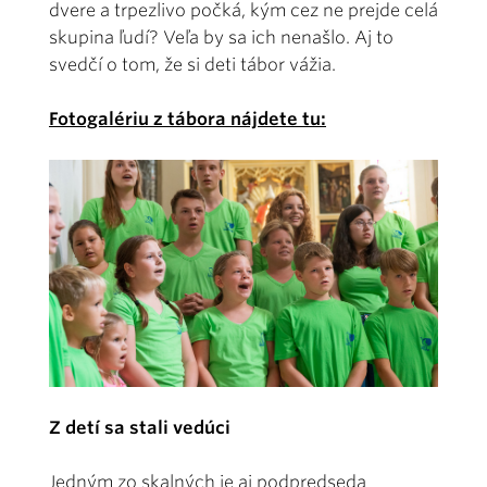
dvere a trpezlivo počká, kým cez ne prejde celá
skupina ľudí? Veľa by sa ich nenašlo. Aj to
svedčí o tom, že si deti tábor vážia.
Fotogalériu z tábora nájdete tu:
Z detí sa stali vedúci
Jedným zo skalných je aj podpredseda