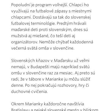
Popoludní je program voľnejší. Chlapci ho
využívajú na futbalové zápasy s miestnymi
chlapcami. Dostávajú sa tak do slovenskej
futbalovej terminológie. Predtým hrávali
maďarské deti proti slovenským, dnes sú
mužstvá aj miešané, čo teší deti aj
organizátorov. Nemôže chýbať každodenná
večerná svätá omša v slovenčine.
Slovenských kňazov v Maďarsku už veľmi
nemajú, v Budapešti majú napríklad svätú
omšu v slovenčine raz za mesiac. Aj preto sú
radi, že v tábore v Marianke ju môžu slúžiť
denne. Po nej pokračujú rozhovory, hry či
duchovné cvičenia.
Okrem Marianky každoročne navštívia
Bratislavu a nejaké slovenské mesto v blízkom