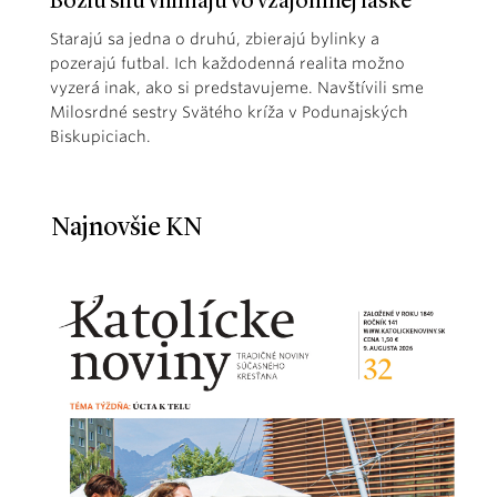
Božiu silu vnímajú vo vzájomnej láske
Starajú sa jedna o druhú, zbierajú bylinky a
pozerajú futbal. Ich každodenná realita možno
vyzerá inak, ako si predstavujeme. Navštívili sme
Milosrdné sestry Svätého kríža v Podunajských
Biskupiciach.
Najnovšie KN