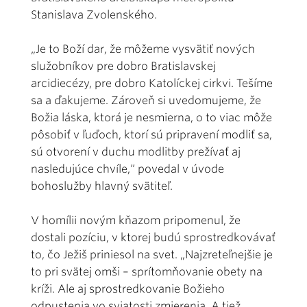
Stanislava Zvolenského.
„Je to Boží dar, že môžeme vysvätiť nových
služobníkov pre dobro Bratislavskej
arcidiecézy, pre dobro Katolíckej cirkvi. Tešíme
sa a ďakujeme. Zároveň si uvedomujeme, že
Božia láska, ktorá je nesmierna, o to viac môže
pôsobiť v ľuďoch, ktorí sú pripravení modliť sa,
sú otvorení v duchu modlitby prežívať aj
nasledujúce chvíle,“ povedal v úvode
bohoslužby hlavný svätiteľ.
V homílii novým kňazom pripomenul, že
dostali pozíciu, v ktorej budú sprostredkovávať
to, čo Ježiš priniesol na svet. „Najzreteľnejšie je
to pri svätej omši – sprítomňovanie obety na
kríži. Ale aj sprostredkovanie Božieho
odpustenia vo sviatosti zmierenia. A tiež