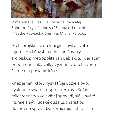
V mariánskej Bazilike Zosnutia Presvätej
Bohorodičky v Ľutine sa 13. júna uskutočnili
kňazské vysviacky. Snímka: Michal Paločko
Archijerejskú svätú liturgiu slávil a sväté
tajomstvo kňazstva udelil prešovský
arcibiskup metropolita Ján Babjak, SJ. Veriacim
pripomenul, aký veľký význam v duchovnom
živote má poslanie kňaza.
Kňaz je ten, ktorý vysvetľuje Božie slovo,
vysluhuje sviatosti, sprostredkúva Božie
milosrdenstvo vo svätej spovedi, slávi sväté
liturgie a sýti ľudské duše Eucharistiou,
duchovne sprevádza zomierajúcich, vnáša