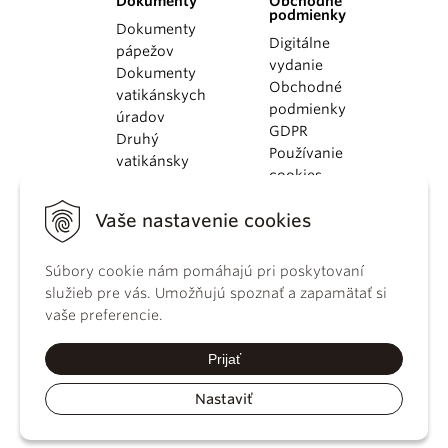
Dokumenty
Obchodné
podmienky
Dokumenty
Digitálne
pápežov
vydanie
Dokumenty
Obchodné
vatikánskych
podmienky
úradov
GDPR
Druhý
Používanie
vatikánsky
cookies
koncil
Dokumenty
Vaše nastavenie cookies
KBS
Kódex
Súbory cookie nám pomáhajú pri poskytovaní
kánonického
služieb pre vás. Umožňujú spoznať a zapamätať si
práva
vaše preferencie.
Katechizmus
Katolíckej
Prijať
cirkvi
Nastaviť