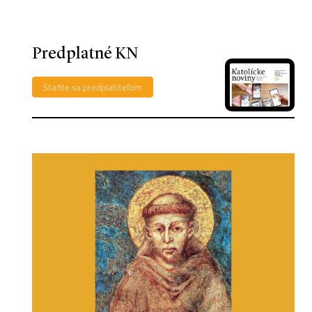
Predplatné KN
Staňte sa predplatiteľom