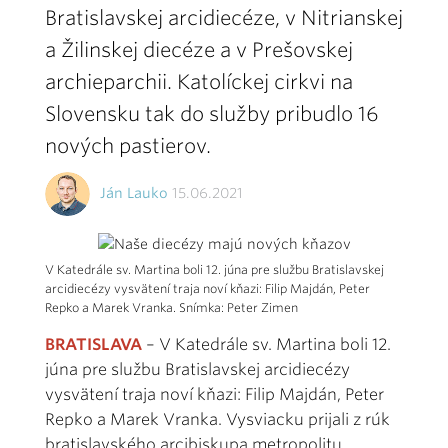
Bratislavskej arcidiecéze, v Nitrianskej
a Žilinskej diecéze a v Prešovskej
archieparchii. Katolíckej cirkvi na
Slovensku tak do služby pribudlo 16
nových pastierov.
Ján Lauko
15.06.2021
V Katedrále sv. Martina boli 12. júna pre službu Bratislavskej
arcidiecézy vysvätení traja noví kňazi: Filip Majdán, Peter
Repko a Marek Vranka. Snímka: Peter Zimen
BRATISLAVA
– V Katedrále sv. Martina boli 12.
júna pre službu Bratislavskej arcidiecézy
vysvätení traja noví kňazi: Filip Majdán, Peter
Repko a Marek Vranka. Vysviacku prijali z rúk
bratislavského arcibiskupa metropolitu