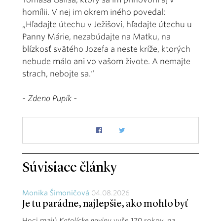
homílii. V nej im okrem iného povedal:
„Hľadajte útechu v Ježišovi, hľadajte útechu u
Panny Márie, nezabúdajte na Matku, na
blízkosť svätého Jozefa a neste kríže, ktorých
nebude málo ani vo vašom živote. A nemajte
strach, nebojte sa.“
- Zdeno Pupík -
Súvisiace články
Monika Šimoničová
04.08.2026
Je tu parádne, najlepšie, ako mohlo byť
Hoci majú
Katolícke noviny
vyše 170 rokov, na