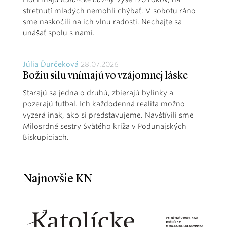
stretnutí mladých nemohli chýbať. V sobotu ráno
sme naskočili na ich vlnu radosti. Nechajte sa
unášať spolu s nami.
Júlia Ďurčeková
28.07.2026
Božiu silu vnímajú vo vzájomnej láske
Starajú sa jedna o druhú, zbierajú bylinky a
pozerajú futbal. Ich každodenná realita možno
vyzerá inak, ako si predstavujeme. Navštívili sme
Milosrdné sestry Svätého kríža v Podunajských
Biskupiciach.
Najnovšie KN