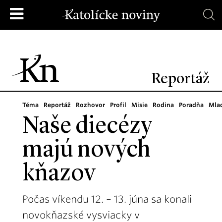
Reportáž
Téma
Reportáž
Rozhovor
Profil
Misie
Rodina
Poradňa
Mla
Naše diecézy
majú nových
kňazov
Počas víkendu 12. – 13. júna sa konali
novokňazské vysviacky v