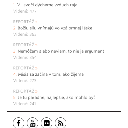
V Levoči dýchame vzduch raja
Videné: 477
REPORTÁŽ
Božiu silu vnímajú vo vzájomnej láske
Videné: 363
REPORTÁŽ
Nemôžem alebo neviem, to nie je argument
Videné: 354
REPORTÁŽ
Misia sa začína v tom, ako žijeme
Videné: 273
REPORTÁŽ
Je tu parádne, najlepšie, ako mohlo byť
Videné: 241