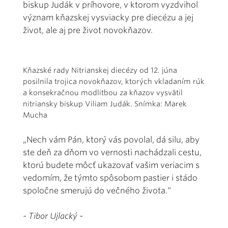
biskup Judák v príhovore, v ktorom vyzdvihol
význam kňazskej vysviacky pre diecézu a jej
život, ale aj pre život novokňazov.
Kňazské rady Nitrianskej diecézy od 12. júna
posilnila trojica novokňazov, ktorých vkladaním rúk
a konsekračnou modlitbou za kňazov vysvätil
nitriansky biskup Viliam Judák. Snímka: Marek
Mucha
„Nech vám Pán, ktorý vás povolal, dá silu, aby
ste deň za dňom vo vernosti nachádzali cestu,
ktorú budete môcť ukazovať vašim veriacim s
vedomím, že týmto spôsobom pastier i stádo
spoločne smerujú do večného života.“
- Tibor Ujlacký -