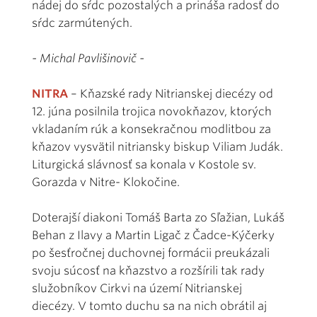
nádej do sŕdc pozostalých a prináša radosť do
sŕdc zarmútených.
- Michal Pavlišinovič -
NITRA
– Kňazské rady Nitrianskej diecézy od
12. júna posilnila trojica novokňazov, ktorých
vkladaním rúk a konsekračnou modlitbou za
kňazov vysvätil nitriansky biskup Viliam Judák.
Liturgická slávnosť sa konala v Kostole sv.
Gorazda v Nitre- Klokočine.
Doterajší diakoni Tomáš Barta zo Sľažian, Lukáš
Behan z Ilavy a Martin Ligač z Čadce-Kýčerky
po šesťročnej duchovnej formácii preukázali
svoju súcosť na kňazstvo a rozšírili tak rady
služobníkov Cirkvi na území Nitrianskej
diecézy. V tomto duchu sa na nich obrátil aj