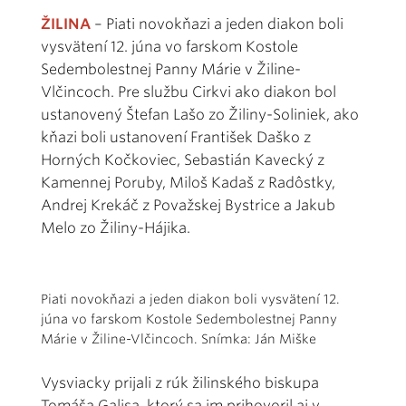
ŽILINA
– Piati novokňazi a jeden diakon boli
vysvätení 12. júna vo farskom Kostole
Sedembolestnej Panny Márie v Žiline-
Vlčincoch. Pre službu Cirkvi ako diakon bol
ustanovený Štefan Lašo zo Žiliny-Soliniek, ako
kňazi boli ustanovení František Daško z
Horných Kočkoviec, Sebastián Kavecký z
Kamennej Poruby, Miloš Kadaš z Radôstky,
Andrej Krekáč z Považskej Bystrice a Jakub
Melo zo Žiliny-Hájika.
Piati novokňazi a jeden diakon boli vysvätení 12.
júna vo farskom Kostole Sedembolestnej Panny
Márie v Žiline-Vlčincoch. Snímka: Ján Miške
Vysviacky prijali z rúk žilinského biskupa
Tomáša Galisa, ktorý sa im prihovoril aj v