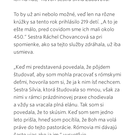
To by už ani nebolo možné, veď len na rôzne
krúžky sa tento rok prihlásilo 219 detí. „A to je
ešte málo, pred covidom sme ich mali okolo
450.“ Sestra Ráchel Chovancová sa pri
spomienke, ako sa tejto služby zdráhala, už iba
usmieva.
„Keď mi predstavená povedala, že pôjdem
študovať, aby som mohla pracovať s rómskymi
deťmi, hovorila som si, že ja k nim ísť nechcem.
Sestra Silvia, ktorá študovala so mnou, však za
nimi v rámci prázdninovej praxe chodievala
a vždy sa vracala plná elánu. Tak som si
povedala, že to skúsim. Keď som sem jedno
leto prišla, hneď som pocítila, že Boh ma volá
práve do tejto pastorácie. Rómovia mi dávajú
často viac ako ja im,“ vysvetľuje.