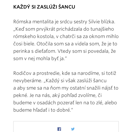
KAŽDÝ SI ZASLÚŽI ŠANCU
Rómska mentalita je srdcu sestry Silvie blízka.
„Keď som prvýkrát prichádzala do tunajšieho
rómskeho kostola, v chatrči sa za oknom mihlo
čosi biele. Otočila som sa a videla som, že je to
perinka s dieťaťom. Vtedy som si povedala, že
som v nej mohla byť ja.“
Rodičov a prostredie, kde sa narodíme, si totiž
nevyberáme. „Každý si však zaslúži šancu
a aby sme sa na ňom my ostatní snažili nájsť to
pekné. Je na nás, aký pohľad zvolíme, či
budeme v osadách pozerať len na to zlé, alebo
budeme hľadať i to dobré.“