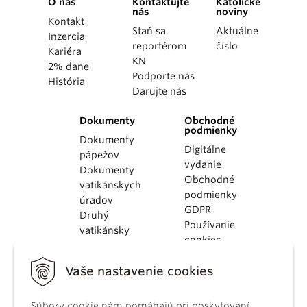
O nás
Kontaktujte
Katolícke
nás
noviny
Kontakt
Staň sa
Aktuálne
Inzercia
reportérom
číslo
Kariéra
KN
2% dane
Podporte nás
História
Darujte nás
Dokumenty
Obchodné
podmienky
Dokumenty
Digitálne
pápežov
vydanie
Dokumenty
Obchodné
vatikánskych
podmienky
úradov
GDPR
Druhý
Používanie
vatikánsky
cookies
koncil
Dokumenty
Vaše nastavenie cookies
KBS
Kódex
kánonického
Súbory cookie nám pomáhajú pri poskytovaní