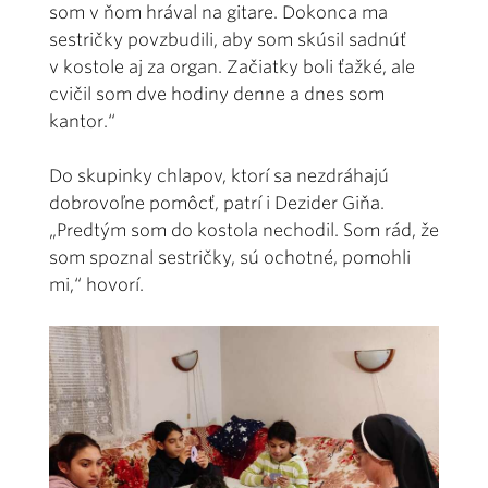
som v ňom hrával na gitare. Dokonca ma
sestričky povzbudili, aby som skúsil sadnúť
v kostole aj za organ. Začiatky boli ťažké, ale
cvičil som dve hodiny denne a dnes som
kantor.“
Do skupinky chlapov, ktorí sa nezdráhajú
dobrovoľne pomôcť, patrí i Dezider Giňa.
„Predtým som do kostola nechodil. Som rád, že
som spoznal sestričky, sú ochotné, pomohli
mi,“ hovorí.