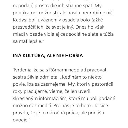
nepodarí, prostredie ich stiahne späť. My
ponúkame možnosti, ale nasilu neurobíme nič.
Kedysi boli uväznení v osade a bolo ťažké
presvedčiť ich, že svet je iný. Dnes ho však
mladí v osade vidia aj cez sociálne siete a túžia
sa mať lepšie.“
INÁ KULTÚRA, ALE NIE HORŠIA
Tvrdenia, že sa s Rómami neoplatí pracovať,
sestra Silvia odmieta. „Keď nám to niekto
povie, iba sa zasmejeme. My, ktorí v pastorácii
roky pracujeme, vieme, že len uveril
skresleným informáciám, ktoré mu boli podané
možno cez médiá. Pre nás je to hoax. Je síce
pravda, že je to náročná práca, ale prináša
ovocie.“