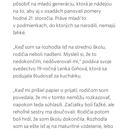
pôsobiť na mladú generáciu, ktorá je nádejou
na to, aby aj v osadách panovali pomery
hodné 21. storočia. Práve mladí to
v podmienkach, do ktorých sa narodili, nemajú
ľahké.
„Keď som sa rozhodla ísť na strednú školu,
rodičia neboli nadšení. Mysleli si, že to
nedokončím, nedôverovali mi,“ podáva svoje
svedectvo 19-ročná Lenka Giňová, ktorá sa
podujala študovať za kuchárku.
„Keď mi prišiel papier o prijatí, rodičom som
povedala, že mi v tomto nemôžu rozkazovať,
napokon teda súhlasili. Začiatky boli ťažké, ale
rehoľné sestry ma doučovali. Rodičia potom
boli hrdí, že som školu dokončila. Rozhodla
som sa ešte ísť aj na maturitné vzdelanie, lebo