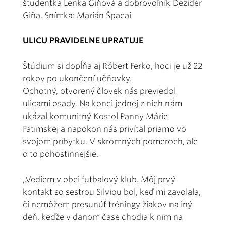
študentka Lenka Giňová a dobrovoľník Dezider
Giňa. Snímka: Marián Špacai
ULICU PRAVIDELNE UPRATUJE
Štúdium si dopĺňa aj Róbert Ferko, hoci je už 22
rokov po ukončení učňovky.
Ochotný, otvorený človek nás previedol
ulicami osady. Na konci jednej z nich nám
ukázal komunitný Kostol Panny Márie
Fatimskej a napokon nás privítal priamo vo
svojom príbytku. V skromných pomeroch, ale
o to pohostinnejšie.
„Vediem v obci futbalový klub. Môj prvý
kontakt so sestrou Silviou bol, keď mi zavolala,
či nemôžem presunúť tréningy žiakov na iný
deň, keďže v danom čase chodia k nim na