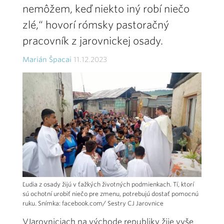
nemôžem, keď niekto iný robí niečo
zlé,“ hovorí rómsky pastoračný
pracovník z jarovnickej osady.
Marián Špacai
11.12.2023
Ľudia z osady žijú v ťažkých životných podmienkach. Tí, ktorí
sú ochotní urobiť niečo pre zmenu, potrebujú dostať pomocnú
ruku. Snímka: facebook.com/ Sestry CJ Jarovnice
VJarovniciach na východe republiky žije vyše