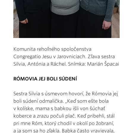
Komunita rehoľného spoločenstva
Congregatio Jesu v Jarovniciach. Zľava sestra
Silvia, Antónia a Ráchel. Snímka: Marián Špacai
RÓMOVIA JEJ BOLI SÚDENÍ
Sestra Silvia s úsmevom hovorí, že Rómovia jej
boli súdení odmalička. „Keď som ešte bola
v kolíske, mama s babkou išli von šúchať
koberce a zrazu počuli plač. Keď pribehli, stál
pri mne Róm, ktorý chodil v okolí po žobraní,
a ja som sa ho zľakla. Babka často vravievala,