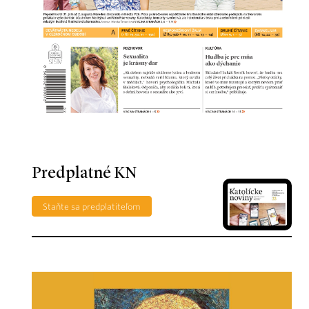
Predplatné KN
Staňte sa predplatiteľom