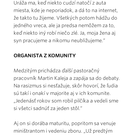
Uráža ma, keď niekto cudzí natočí z auta
miesta, kde je neporiadok, a dá to na internet,
že takto tu žijeme. Všetkých potom hádžu do
jedného vreca, ale ja predsa nemôžem za to,
keď niekto iný robí niečo zlé. Ja, moja žena aj
syn pracujeme a nikomu neubližujeme.“
ORGANISTA Z KOMUNITY
Medzitým prichádza ďalší pastoračný
pracovník Martin Kaleja a zapája sa do debaty.
Na rasizmus si nesťažuje, skôr hovorí, že ľudia
sú takí i onakí v majorite aj v ich komunite.
„Jedenásť rokov som robil pilčíka a vedeli sme
si všetci sadnúť za jeden stôl.“
Aj on si dorába maturitu, popritom sa venuje
miništrantom i vedeniu zboru. „Už predtým