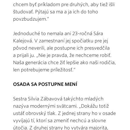
chcem byť príkladom pre druhých, aby tiež išli
študovať. Pýtajú sa ma a ja ich do toho
povzbudzujem.“
Jednoduché to nemala ani 23-ročná Sára
Kalejová. V zamestnaní jej spočiatku pre jej
pôvod neverili, ale postupne ich presvedčila
a prijali ju. „Nie je pravda, že nechceme robiť.
Naša generácia chce žiť lepšie ako naši rodičia,
len potrebujeme príležitosť.“
OSADA SA POSTUPNE MENÍ
Sestra Silvia Zábavová takýchto mladých
nazýva modernými svätcami. „Dokážu totiž
ustáť obrovský tlak. Z jednej strany ho v osade
vyvíjajú tí, ktorí sa zmeniť nechcú a slovne
útočia. Z druhej strany ho vytvára majorita,