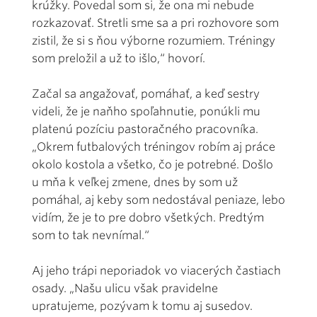
krúžky. Povedal som si, že ona mi nebude
rozkazovať. Stretli sme sa a pri rozhovore som
zistil, že si s ňou výborne rozumiem. Tréningy
som preložil a už to išlo,“ hovorí.
Začal sa angažovať, pomáhať, a keď sestry
videli, že je naňho spoľahnutie, ponúkli mu
platenú pozíciu pastoračného pracovníka.
„Okrem futbalových tréningov robím aj práce
okolo kostola a všetko, čo je potrebné. Došlo
u mňa k veľkej zmene, dnes by som už
pomáhal, aj keby som nedostával peniaze, lebo
vidím, že je to pre dobro všetkých. Predtým
som to tak nevnímal.“
Aj jeho trápi neporiadok vo viacerých častiach
osady. „Našu ulicu však pravidelne
upratujeme, pozývam k tomu aj susedov.