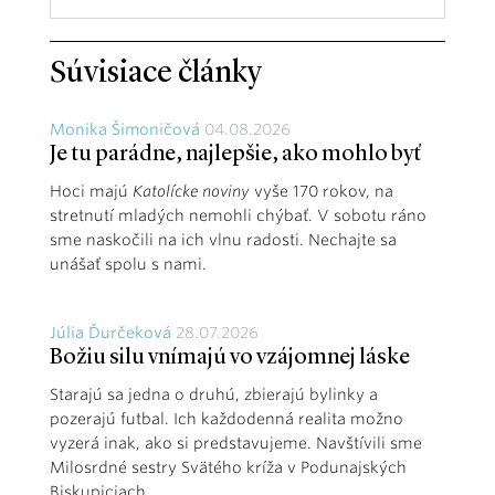
Súvisiace články
Monika Šimoničová
04.08.2026
Je tu parádne, najlepšie, ako mohlo byť
Hoci majú
Katolícke noviny
vyše 170 rokov, na
stretnutí mladých nemohli chýbať. V sobotu ráno
sme naskočili na ich vlnu radosti. Nechajte sa
unášať spolu s nami.
Júlia Ďurčeková
28.07.2026
Božiu silu vnímajú vo vzájomnej láske
Starajú sa jedna o druhú, zbierajú bylinky a
pozerajú futbal. Ich každodenná realita možno
vyzerá inak, ako si predstavujeme. Navštívili sme
Milosrdné sestry Svätého kríža v Podunajských
Biskupiciach.