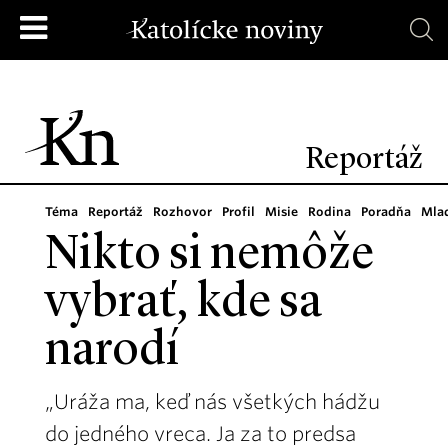
Reportáž
Téma
Reportáž
Rozhovor
Profil
Misie
Rodina
Poradňa
Mla
Nikto si nemôže
vybrať, kde sa
narodí
„Uráža ma, keď nás všetkých hádžu
do jedného vreca. Ja za to predsa