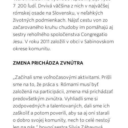
7 200 ľudí. Drvivá väčšina z nich v najväčšej
rómskej osade na Slovensku, v neľahkých
životných podmienkach. Nájsť cestu von zo
začarovaného kruhu chudoby im pomáhajú aj
sestry rehoľného spoločenstva Congregatio
Jesu. V roku 2011 založili v obci v Sabinovskom
okrese komunitu.
ZMENA PRICHÁDZA ZVNÚTRA
„Začínali sme voľnočasovými aktivitami. Prišli
sme na to, že práca s Rómami musí byť
založená na participácii, zmena má prichádzať
predovšetkým zvnútra. Vyhliadli sme si
zodpovedných a talentovaných, dali sme ich
zaškoliť a potom poverili, aby sa aj oni starali
o dobro svojej komunity, nech to celé nestojí
len na nás,“ hovorí sestra Silvia Zábavová.