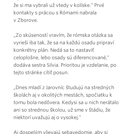
že si ma vybrali už vtedy v kolíske.“ Prvé
kontakty s prácou s Rómami nabrala
v Zborove.
„Zo skúseností vravím, že rómska otázka sa
vyrieši iba tak, že sa na každú osadu pripraví
konkrétny plán. Nedá sa to nastaviť
celoplošne, lebo osady sú diferencované,“
dodáva sestra Silvia. Prioritou je vzdelanie, po
tejto stránke cítiť posun.
„Dnes mladí z Jarovníc študujú na stredných
školách aj v okolitých mestách, spočiatku k
tomu bola nedôvera. Kedysi sa u nich nerátalo
ani so strednou školou, už sme v štádiu, že
niektorí uvažujú aj o vysokej.“
Aj dospelým vlievajú sebavedomie, aby si