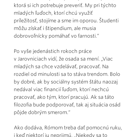
ktorá si ich potrebuje preveriť. My pri týchto
mladých ľuďoch, ktorí chcú využiť
príležitosť, stojíme a sme im oporou. Študenti
môžu získať i štipendium, ale musia
dobrovoľnícky pomáhať vo farnosti.“
Po vyše jedenástich rokoch práce
v Jarovniciach vidí, že osada sa mení. „Viac
mladých sa chce vzdelávať, pracovať. Na
rozdiel od minulosti sa to stáva trendom. Bolo
by dobré, ak by sociálny systém štátu naozaj
nedával viac financií ľuďom, ktorí nechcú
pracovať, ako tým, ktorí pracujú. Ak sa táto
filozofia bude podporovať, tak aj situácia osád
pôjde dobrým smerom.“
Ako dodáva, Rómom treba dať pomocnú ruku,
i keď niektorí ju neprijmú. „Niekedy sa to