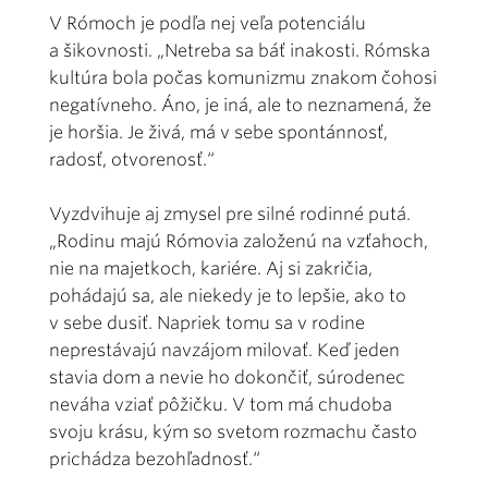
V Rómoch je podľa nej veľa potenciálu
a šikovnosti. „Netreba sa báť inakosti. Rómska
kultúra bola počas komunizmu znakom čohosi
negatívneho. Áno, je iná, ale to neznamená, že
je horšia. Je živá, má v sebe spontánnosť,
radosť, otvorenosť.“
Vyzdvihuje aj zmysel pre silné rodinné putá.
„Rodinu majú Rómovia založenú na vzťahoch,
nie na majetkoch, kariére. Aj si zakričia,
pohádajú sa, ale niekedy je to lepšie, ako to
v sebe dusiť. Napriek tomu sa v rodine
neprestávajú navzájom milovať. Keď jeden
stavia dom a nevie ho dokončiť, súrodenec
neváha vziať pôžičku. V tom má chudoba
svoju krásu, kým so svetom rozmachu často
prichádza bezohľadnosť.“