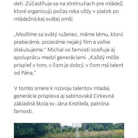
deti. Zúčastňuje sa na stretnutiach pre mládež,
ktoré organizujú počas roka vždy v piatok po
mládežníckej svätej omši.
„Modlíme sa svätý ruženec, máme tému, ktorú
preberáme, pozeráme nejaký film a voľne
diskutujeme.“ Michal vo farnosti oceňuje aj
spoluprácu medzi generáciami. „Každý môže
prispieť v tom, v čom je dobrý, v čom má talent
od Pána.“
V tomto smere k rozvoju talentov mladej
generácie prispieva aj sabinovská Cirkevná
základná škola sv. Jána Krstiteľa, patróna
farnosti.