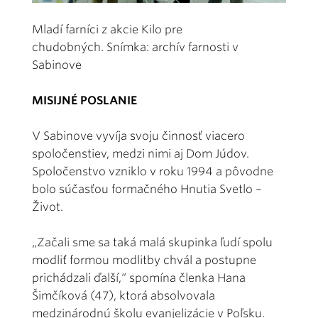
Mladí farníci z akcie Kilo pre
chudobných. Snímka: archív farnosti v
Sabinove
MISIJNÉ POSLANIE
V Sabinove vyvíja svoju činnosť viacero
spoločenstiev, medzi nimi aj Dom Júdov.
Spoločenstvo vzniklo v roku 1994 a pôvodne
bolo súčasťou formačného Hnutia Svetlo –
Život.
„Začali sme sa taká malá skupinka ľudí spolu
modliť formou modlitby chvál a postupne
prichádzali ďalší,“ spomína členka Hana
Šimčíková (47), ktorá absolvovala
medzinárodnú školu evanjelizácie v Poľsku.