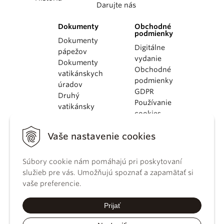
Darujte nás
Dokumenty
Obchodné
podmienky
Dokumenty
Digitálne
pápežov
vydanie
Dokumenty
Obchodné
vatikánskych
podmienky
úradov
GDPR
Druhý
Používanie
vatikánsky
cookies
koncil
Dokumenty
Vaše nastavenie cookies
KBS
Kódex
Súbory cookie nám pomáhajú pri poskytovaní
kánonického
služieb pre vás. Umožňujú spoznať a zapamätať si
práva
vaše preferencie.
Katechizmus
Katolíckej
Prijať
cirkvi