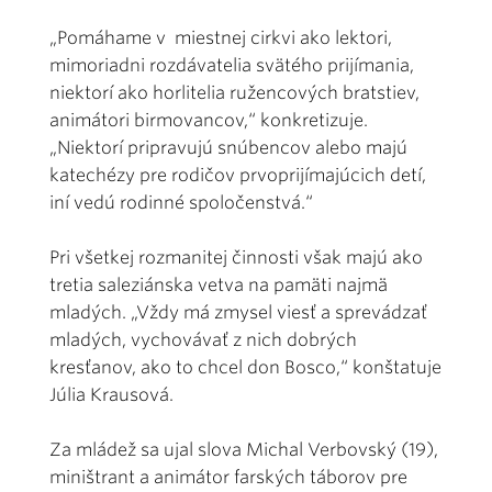
„Pomáhame v miestnej cirkvi ako lektori,
mimoriadni rozdávatelia svätého prijímania,
niektorí ako horlitelia ružencových bratstiev,
animátori birmovancov,“ konkretizuje.
„Niektorí pripravujú snúbencov alebo majú
katechézy pre rodičov prvoprijímajúcich detí,
iní vedú rodinné spoločenstvá.“
Pri všetkej rozmanitej činnosti však majú ako
tretia saleziánska vetva na pamäti najmä
mladých. „Vždy má zmysel viesť a sprevádzať
mladých, vychovávať z nich dobrých
kresťanov, ako to chcel don Bosco,“ konštatuje
Júlia Krausová.
Za mládež sa ujal slova Michal Verbovský (19),
miništrant a animátor farských táborov pre