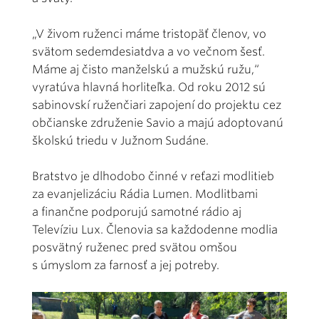
„V živom ruženci máme tristopäť členov, vo
svätom sedemdesiatdva a vo večnom šesť.
Máme aj čisto manželskú a mužskú ružu,“
vyratúva hlavná horliteľka. Od roku 2012 sú
sabinovskí ruženčiari zapojení do projektu cez
občianske združenie Savio a majú adoptovanú
školskú triedu v Južnom Sudáne.
Bratstvo je dlhodobo činné v reťazi modlitieb
za evanjelizáciu Rádia Lumen. Modlitbami
a finančne podporujú samotné rádio aj
Televíziu Lux. Členovia sa každodenne modlia
posvätný ruženec pred svätou omšou
s úmyslom za farnosť a jej potreby.