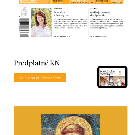
Predplatné KN
Staňte sa predplatiteľom