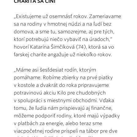
CHARITA SA ČINÍ
„Existujeme už osemnásť rokov. Zameriavame
sa na rodiny v hmotnej núdzi a na ľudí bez
domova, a sme tu, samozrejme, aj pre tých,
ktorí potrebujú niečo vybaviť na úradoch,“
hovorí Katarína Šimčíková (74), ktorá sa vo
farskej charite angažuje už niekoľko rokov.
„Máme asi šesťdesiat rodín, ktorým
pomáhame. Robíme zbierky na prvé piatky
v kostole a dvakrát do roka pripravujeme
potravinovú akciu Kilo pre chudobných
v spolupráci s miestnymi obchodmi. Vďaka
tomu, že ľudia nám prispievajú aj finančne,
môžeme podporiť rodiny, ktoré majú výpadky
v platbách za energie, alebo teraz sme
viacpočetnej rodine prispeli na tábor pre dve