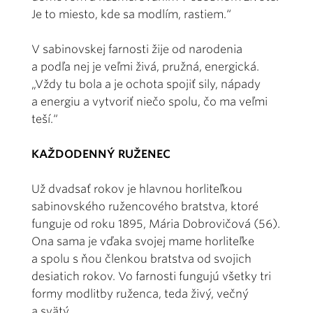
Je to miesto, kde sa modlím, rastiem.“
V sabinovskej farnosti žije od narodenia
a podľa nej je veľmi živá, pružná, energická.
„Vždy tu bola a je ochota spojiť sily, nápady
a energiu a vytvoriť niečo spolu, čo ma veľmi
teší.“
KAŽDODENNÝ RUŽENEC
Už dvadsať rokov je hlavnou horliteľkou
sabinovského ružencového bratstva, ktoré
funguje od roku 1895, Mária Dobrovičová (56).
Ona sama je vďaka svojej mame horliteľke
a spolu s ňou členkou bratstva od svojich
desiatich rokov. Vo farnosti fungujú všetky tri
formy modlitby ruženca, teda živý, večný
a svätý.