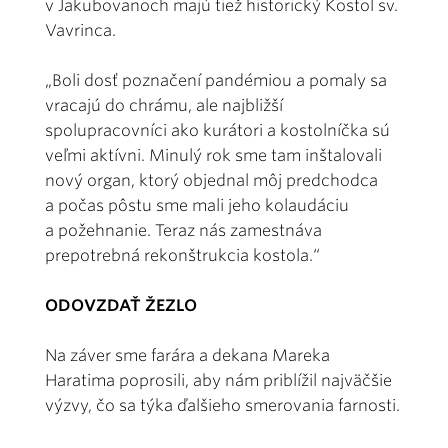
v Jakubovanoch majú tiež historický Kostol sv.
Vavrinca.
„Boli dosť poznačení pandémiou a pomaly sa
vracajú do chrámu, ale najbližší
spolupracovníci ako kurátori a kostolníčka sú
veľmi aktívni. Minulý rok sme tam inštalovali
nový organ, ktorý objednal môj predchodca
a počas pôstu sme mali jeho kolaudáciu
a požehnanie. Teraz nás zamestnáva
prepotrebná rekonštrukcia kostola.“
ODOVZDAŤ ŽEZLO
Na záver sme farára a dekana Mareka
Haratima poprosili, aby nám priblížil najväčšie
výzvy, čo sa týka ďalšieho smerovania farnosti.