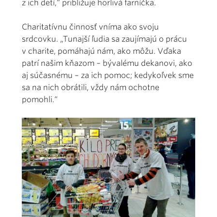
z ich detí,“ približuje horlivá farníčka.
Charitatívnu činnosť vníma ako svoju
srdcovku. „Tunajší ľudia sa zaujímajú o prácu
v charite, pomáhajú nám, ako môžu. Vďaka
patrí našim kňazom – bývalému dekanovi, ako
aj súčasnému – za ich pomoc; kedykoľvek sme
sa na nich obrátili, vždy nám ochotne
pomohli.“