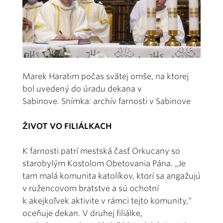
Marek Haratim počas svätej omše, na ktorej
bol uvedený do úradu dekana v
Sabinove. Snímka: archív farnosti v Sabinove
ŽIVOT VO FILIÁLKACH
K farnosti patrí mestská časť Orkucany so
starobylým Kostolom Obetovania Pána. „Je
tam malá komunita katolíkov, ktorí sa angažujú
v ružencovom bratstve a sú ochotní
k akejkoľvek aktivite v rámci tejto komunity,“
oceňuje dekan. V druhej filiálke,