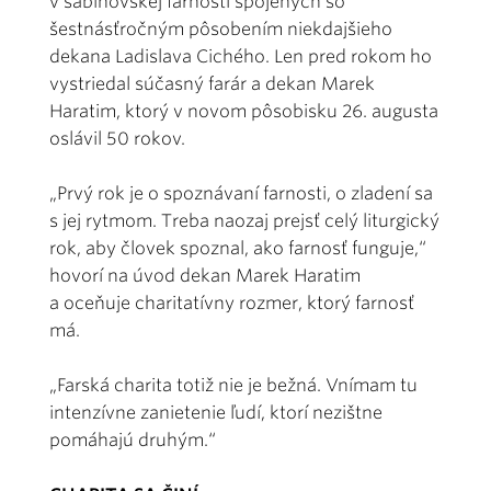
v sabinovskej farnosti spojených so
šestnásťročným pôsobením niekdajšieho
dekana Ladislava Cichého. Len pred rokom ho
vystriedal súčasný farár a dekan Marek
Haratim, ktorý v novom pôsobisku 26. augusta
oslávil 50 rokov.
„Prvý rok je o spoznávaní farnosti, o zladení sa
s jej rytmom. Treba naozaj prejsť celý liturgický
rok, aby človek spoznal, ako farnosť funguje,“
hovorí na úvod dekan Marek Haratim
a oceňuje charitatívny rozmer, ktorý farnosť
má.
„Farská charita totiž nie je bežná. Vnímam tu
intenzívne zanietenie ľudí, ktorí nezištne
pomáhajú druhým.“