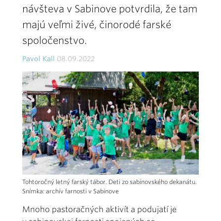
návšteva v Sabinove potvrdila, že tam
majú veľmi živé, činorodé farské
spoločenstvo.
Pavol Kall
08.09.2022
Tohtoročný letný farský tábor. Deti zo sabinovského dekanátu.
Snímka: archív farnosti v Sabinove
Mnoho pastoračných aktivít a podujatí je