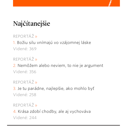
Najčítanejšie
REPORTÁŽ
Božiu silu vnímajú vo vzájomnej láske
Videné: 369
REPORTÁŽ
Nemôžem alebo neviem, to nie je argument
Videné: 356
REPORTÁŽ
Je tu parádne, najlepšie, ako mohlo byť
Videné: 258
REPORTÁŽ
Krása zdobí chodby, ale aj vychováva
Videné: 244