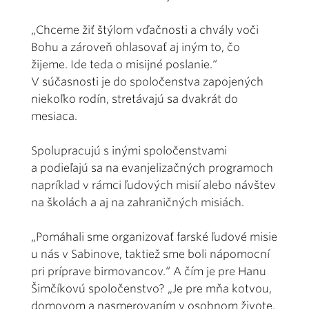
„Chceme žiť štýlom vďačnosti a chvály voči
Bohu a zároveň ohlasovať aj iným to, čo
žijeme. Ide teda o misijné poslanie.“
V súčasnosti je do spoločenstva zapojených
niekoľko rodín, stretávajú sa dvakrát do
mesiaca.
Spolupracujú s inými spoločenstvami
a podieľajú sa na evanjelizačných programoch
napríklad v rámci ľudových misií alebo návštev
na školách a aj na zahraničných misiách.
„Pomáhali sme organizovať farské ľudové misie
u nás v Sabinove, taktiež sme boli nápomocní
pri príprave birmovancov.“ A čím je pre Hanu
Šimčíkovú spoločenstvo? „Je pre mňa kotvou,
domovom a nasmerovaním v osobnom živote.