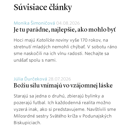
Súvisiace články
Monika Šimoničová
04.08.2026
Je tu parádne, najlepšie, ako mohlo byť
Hoci majú
Katolícke noviny
vyše 170 rokov, na
stretnutí mladých nemohli chýbať. V sobotu ráno
sme naskočili na ich vlnu radosti. Nechajte sa
unášať spolu s nami.
Júlia Ďurčeková
28.07.2026
Božiu silu vnímajú vo vzájomnej láske
Starajú sa jedna o druhú, zbierajú bylinky a
pozerajú futbal. Ich každodenná realita možno
vyzerá inak, ako si predstavujeme. Navštívili sme
Milosrdné sestry Svätého kríža v Podunajských
Biskupiciach.