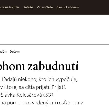
deľné homílie
Súťaže
Video/Foto
Bioetické fórum
adým
Deťom
Bohom zabudnutí
Hľadajú niekoho, kto ich vypočuje,
torej sa cítia prijatí. Prijatí,
í Slávka Kolesárová (53),
ia na pomoc rozvedeným kresťanom v