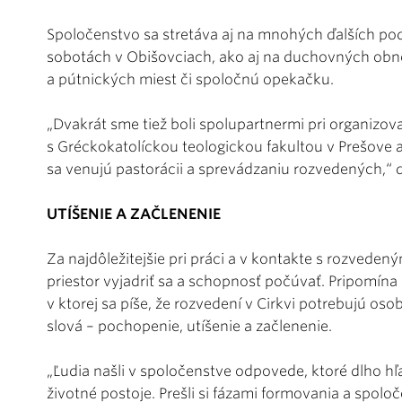
Spoločenstvo sa stretáva aj na mnohých ďalších po
sobotách v Obišovciach, ako aj na duchovných obno
a pútnických miest či spoločnú opekačku.
„Dvakrát sme tiež boli spolupartnermi pri organizov
s Gréckokatolíckou teologickou fakultou v Prešove a
sa venujú pastorácii a sprevádzaniu rozvedených,“ 
UTÍŠENIE A ZAČLENENIE
Za najdôležitejšie pri práci a v kontakte s rozvede
priestor vyjadriť sa a schopnosť počúvať. Pripomína 
v ktorej sa píše, že rozvedení v Cirkvi potrebujú osob
slová – pochopenie, utíšenie a začlenenie.
„Ľudia našli v spoločenstve odpovede, ktoré dlho hľa
životné postoje. Prešli si fázami formovania a spolo