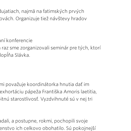
dujatiach, najmä na fatimských prvých
vách. Organizuje tiež návštevy hradov
aní konferencie
 raz sme zorganizovali seminár pre tých, ktorí
dopĺňa Slávka.
nými považuje koordinátorka hnutia dať im
exhortáciu pápeža Františka Amoris laetitia,
itnú starostlivosť. Vyzdvihnuté sú v nej tri
dali, a postupne, rokmi, pochopili svoje
čenstvo ich celkovo obohatilo. Sú pokojnejší