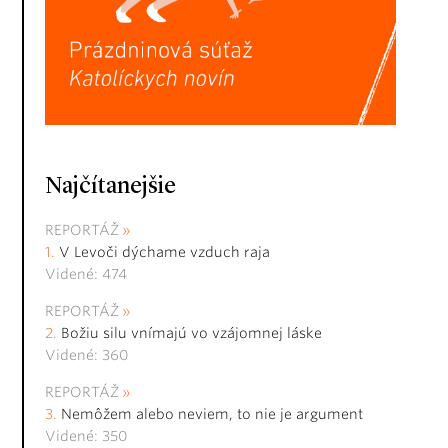
Najčítanejšie
REPORTÁŽ
V Levoči dýchame vzduch raja
Videné: 474
REPORTÁŽ
Božiu silu vnímajú vo vzájomnej láske
Videné: 360
REPORTÁŽ
Nemôžem alebo neviem, to nie je argument
Videné: 350