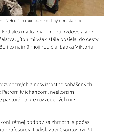
: archív Hnutia na pomoc rozvedeným kresťanom
a, keď ako matka dvoch detí ovdovela a po
elstva. „Boh mi však stále posielal do cesty
 Boli to najmä moji rodičia, babka Viktória
 rozvedených a nesviatostne sobášených
a s Petrom Michančom, neskorším
e pastorácia pre rozvedených nie je
Do konkrétnej podoby sa zhmotnila počas
ka profesorovi Ladislavovi Csontosovi, SJ,