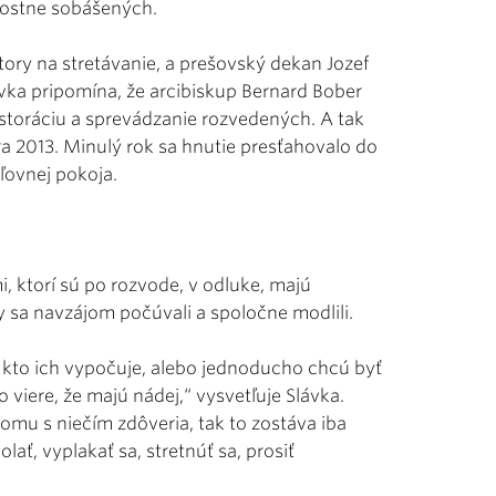
tostne sobášených.
tory na stretávanie, a prešovský dekan Jozef
ávka pripomína, že arcibiskup Bernard Bober
astoráciu a sprevádzanie rozvedených. A tak
ra 2013. Minulý rok sa hnutie presťahovalo do
áľovnej pokoja.
i, ktorí sú po rozvode, v odluke, majú
y sa navzájom počúvali a spoločne modlili.
, kto ich vypočuje, alebo jednoducho chcú byť
 vo viere, že majú nádej,“ vysvetľuje Slávka.
omu s niečím zdôveria, tak to zostáva iba
ť, vyplakať sa, stretnúť sa, prosiť