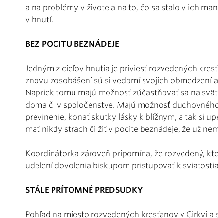
a na problémy v živote a na to, čo sa stalo v ich man
v hnutí.
BEZ POCITU BEZNÁDEJE
Jedným z cieľov hnutia je priviesť rozvedených kresť
znovu zosobášení sú si vedomí svojich obmedzení a h
Napriek tomu majú možnosť zúčastňovať sa na svätej
doma či v spoločenstve. Majú možnosť duchovného
previnenie, konať skutky lásky k blížnym, a tak si 
mať nikdy strach či žiť v pocite beznádeje, že už ne
Koordinátorka zároveň pripomína, že rozvedený, kt
udelení dovolenia biskupom pristupovať k sviatosti
STÁLE PRÍTOMNÉ PREDSUDKY
Pohľad na miesto rozvedených kresťanov v Cirkvi a sp