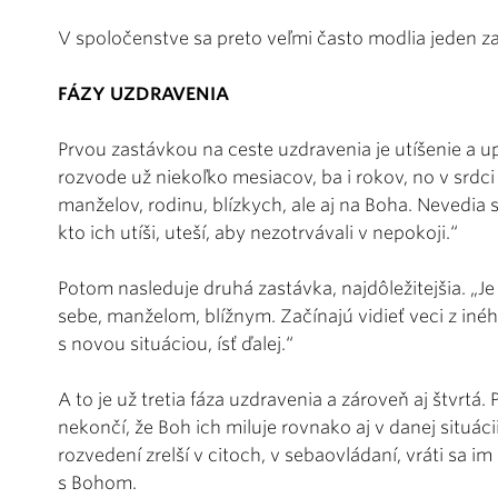
V spoločenstve sa preto veľmi často modlia jeden za
FÁZY UZDRAVENIA
Prvou zastávkou na ceste uzdravenia je utíšenie a 
rozvode už niekoľko mesiacov, ba i rokov, no v srdci
manželov, rodinu, blízkych, ale aj na Boha. Nevedia 
kto ich utíši, uteší, aby nezotrvávali v nepokoji.“
Potom nasleduje druhá zastávka, najdôležitejšia. „J
sebe, manželom, blížnym. Začínajú vidieť veci z inéh
s novou situáciou, ísť ďalej.“
A to je už tretia fáza uzdravenia a zároveň aj štvrtá
nekončí, že Boh ich miluje rovnako aj v danej situáci
rozvedení zrelší v citoch, v sebaovládaní, vráti sa 
s Bohom.