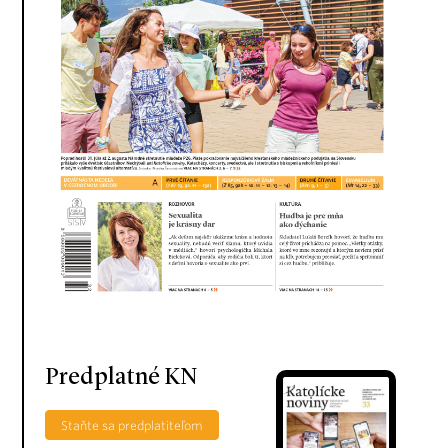
Predplatné KN
Staňte sa predplatiteľom