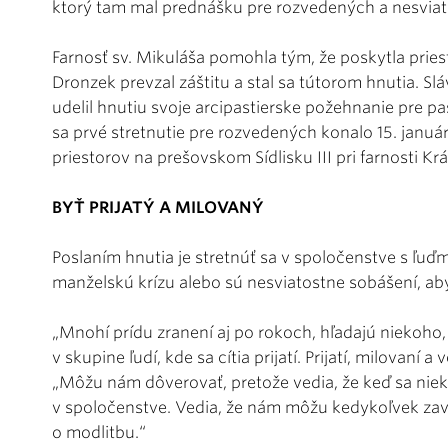
ktorý tam mal prednášku pre rozvedených a nesvia
Farnosť sv. Mikuláša pomohla tým, že poskytla pries
Dronzek prevzal záštitu a stal sa tútorom hnutia. Sl
udelil hnutiu svoje arcipastierske požehnanie pre p
sa prvé stretnutie pre rozvedených konalo 15. januá
priestorov na prešovskom Sídlisku III pri farnosti Kr
BYŤ PRIJATÝ A MILOVANÝ
Poslaním hnutia je stretnúť sa v spoločenstve s ľuďm
manželskú krízu alebo sú nesviatostne sobášení, ab
„Mnohí prídu zranení aj po rokoch, hľadajú niekoho
v skupine ľudí, kde sa cítia prijatí. Prijatí, milovaní a
„Môžu nám dôverovať, pretože vedia, že keď sa niek
v spoločenstve. Vedia, že nám môžu kedykoľvek zavola
o modlitbu.“