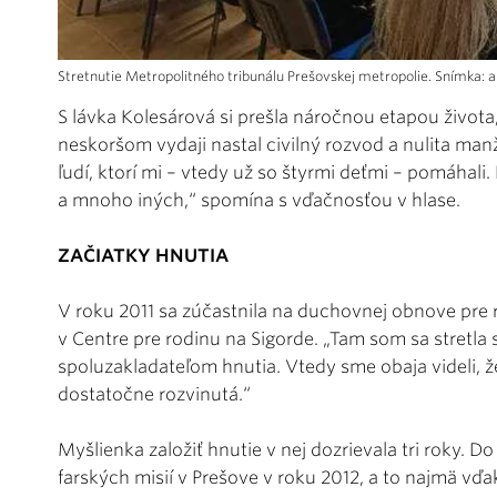
Stretnutie Metropolitného tribunálu Prešovskej metropolie. Snímka
S lávka Kolesárová si prešla náročnou etapou život
neskoršom vydaji nastal civilný rozvod a nulita manž
ľudí, ktorí mi – vtedy už so štyrmi deťmi – pomáhali.
a mnoho iných,“ spomína s vďačnosťou v hlase.
ZAČIATKY HNUTIA
V roku 2011 sa zúčastnila na duchovnej obnove pre
v Centre pre rodinu na Sigorde. „Tam som sa stretl
spoluzakladateľom hnutia. Vtedy sme obaja videli, ž
dostatočne rozvinutá.“
Myšlienka založiť hnutie v nej dozrievala tri roky. 
farských misií v Prešove v roku 2012, a to najmä vďa