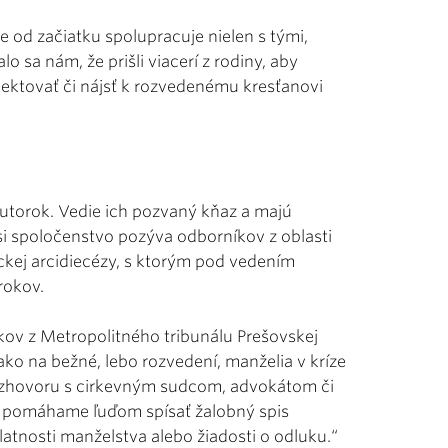
e od začiatku spolupracuje nielen s tými,
alo sa nám, že prišli viacerí z rodiny, aby
špektovať či nájsť k rozvedenému kresťanovi
í utorok. Vedie ich pozvaný kňaz a majú
si spoločenstvo pozýva odborníkov z oblasti
ckej arcidiecézy, s ktorým pod vedením
rokov.
kov z Metropolitného tribunálu Prešovskej
 ako na bežné, lebo rozvedení, manželia v kríze
rozhovoru s cirkevným sudcom, advokátom či
, pomáhame ľuďom spísať žalobný spis
tnosti manželstva alebo žiadosti o odluku.“