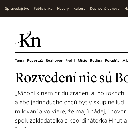
Spravodajstvo
Publicistika
Názory
Kultúra
Duchovná obnova
Ne
Téma
Reportáž
Rozhovor
Profil
Misie
Rodina
Poradňa
Ml
Rozvedení nie sú 
„Mnohí k nám prídu zranení aj po rokoch. 
alebo jednoducho chcú byť v skupine ľudí, v k
milovaní a vo viere, že majú nádej,“ hovor
spoluzakladateľka a koordinátorka Hnut