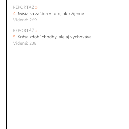
REPORTÁŽ
Misia sa začína v tom, ako žijeme
Videné: 269
REPORTÁŽ
Krása zdobí chodby, ale aj vychováva
Videné: 238