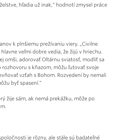
želstve, hľadia už inak,“ hodnotí zmysel práce
anov k plnšiemu prežívaniu viery. „Civilne
lavne veľmi dobre vedia, že žijú v hriechu.
 omši, adorovať Oltárnu sviatosť, modliť sa
 rozhovoru s kňazom, môžu ľutovať svoje
upevňovať vzťah s Bohom. Rozvedení by nemali
môžu byť spasení.“
orý žije sám, ak nemá prekážku, môže po
am.
oločnosti je rôzny, ale stále sú badateľné