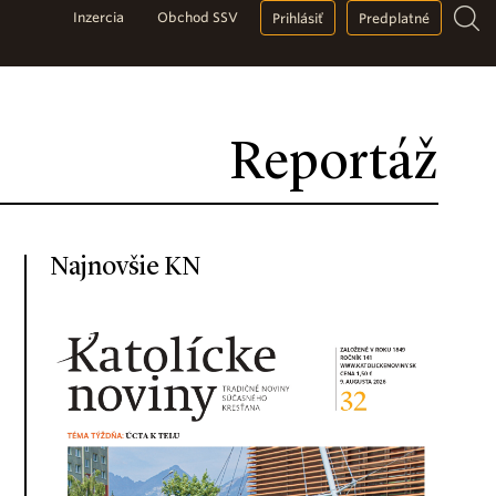
Inzercia
Obchod SSV
Prihlásiť
Predplatné
Reportáž
Najnovšie KN