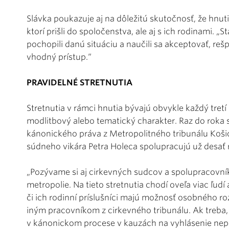
Slávka poukazuje aj na dôležitú skutočnosť, že hnuti
ktorí prišli do spoločenstva, ale aj s ich rodinami. „St
pochopili danú situáciu a naučili sa akceptovať, re
vhodný prístup.“
PRAVIDELNÉ STRETNUTIA
Stretnutia v rámci hnutia bývajú obvykle každý tret
modlitbový alebo tematický charakter. Raz do roka 
kánonického práva z Metropolitného tribunálu Koši
súdneho vikára Petra Holeca spolupracujú už desať 
„Pozývame si aj cirkevných sudcov a spolupracovní
metropolie. Na tieto stretnutia chodí oveľa viac ľudí
či ich rodinní príslušníci majú možnosť osobného 
iným pracovníkom z cirkevného tribunálu. Ak treba
v kánonickom procese v kauzách na vyhlásenie nepla