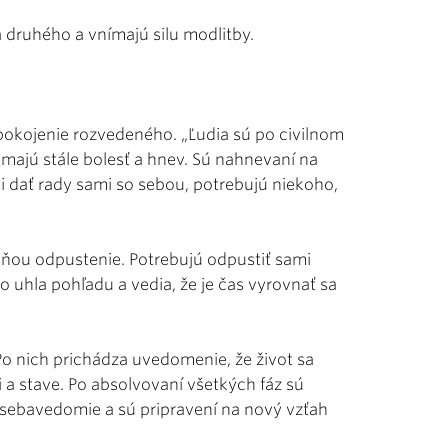
 druhého a vnímajú silu modlitby.
upokojenie rozvedeného. „Ľudia sú po civilnom
 majú stále bolesť a hnev. Sú nahnevaní na
si dať rady sami so sebou, potrebujú niekoho,
e ňou odpustenie. Potrebujú odpustiť sami
o uhla pohľadu a vedia, že je čas vyrovnať sa
. Po nich prichádza uvedomenie, že život sa
i a stave. Po absolvovaní všetkých fáz sú
im sebavedomie a sú pripravení na nový vzťah