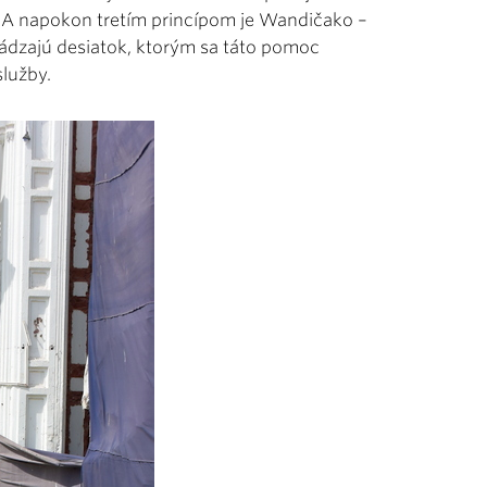
. A napokon tretím princípom je Wandičako –
ádzajú desiatok, ktorým sa táto pomoc
služby.