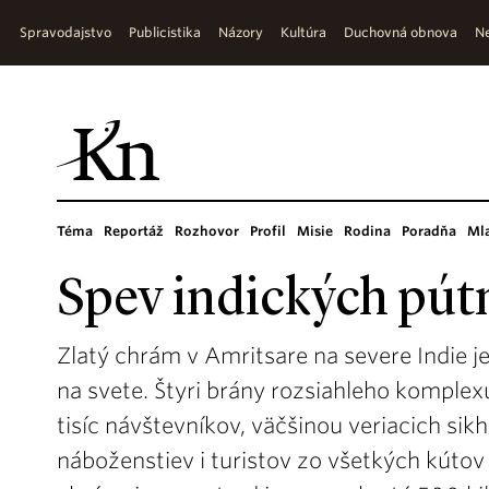
Spravodajstvo
Publicistika
Názory
Kultúra
Duchovná obnova
Ne
Téma
Reportáž
Rozhovor
Profil
Misie
Rodina
Poradňa
Ml
Spev indických pút
Zlatý chrám v Amritsare na severe Indie je 
na svete. Štyri brány rozsiahleho komple
tisíc návštevníkov, väčšinou veriacich sikh
náboženstiev i turistov zo všetkých kúto