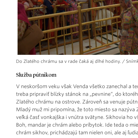
Do Zlatého chrámu sa v rade čaká aj dlhé hodiny. / Sním
Služba pútnikom
V neskoršom veku však Venda všetko zanechal a tera
treba pripraviť blízky stánok na „pevnine“, do ktor
Zlatého chrámu na ostrove. Zároveň sa venuje pútni
Mladý muž mi pripomína, že toto miesto sa nazýva Z
veľká časť vonkajška i vnútra svätyne. Sikhovia ho
Boh, mandar je chrám alebo príbytok. Ide teda o mie
chrám sikhov, prichádzajú tam nielen oni, ale aj ľud