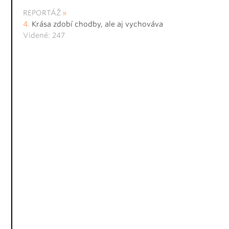
REPORTÁŽ
Krása zdobí chodby, ale aj vychováva
Videné: 247