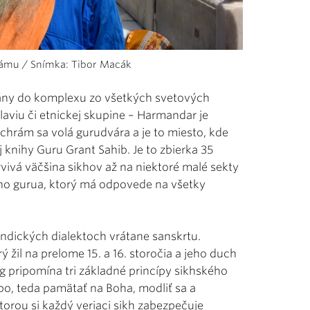
ámu / Snímka: Tibor Macák
rány do komplexu zo všetkých svetových
laviu či etnickej skupine – Harmandar je
 chrám sa volá gurudvára a je to miesto, kde
 knihy Guru Grant Sahib. Je to zbierka 35
vivá väčšina sikhov až na niektoré malé sekty
ho gurua, ktorý má odpovede na všetky
ndických dialektoch vrátane sanskrtu.
žil na prelome 15. a 16. storočia a jeho duch
ng pripomína tri základné princípy sikhského
po, teda pamätať na Boha, modliť sa a
ktorou si každý veriaci sikh zabezpečuje