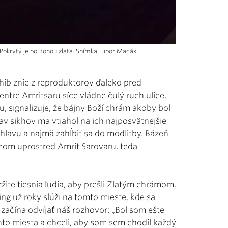
okrytý je pol tonou zlata. Snímka: Tibor Macák
hib znie z reproduktorov ďaleko pred
tre Amritsaru síce vládne čulý ruch ulice,
, signalizuje, že bájny Boží chrám akoby bol
av sikhov ma vtiahol na ich najposvätnejšie
 hlavu a najmä zahĺbiť sa do modlitby. Bázeň
mom uprostred Amrit Sarovaru, teda
žite tiesnia ľudia, aby prešli Zlatým chrámom,
ng už roky slúži na tomto mieste, kde sa
ačína odvíjať náš rozhovor: „Bol som ešte
ohto miesta a chceli, aby som sem chodil každý