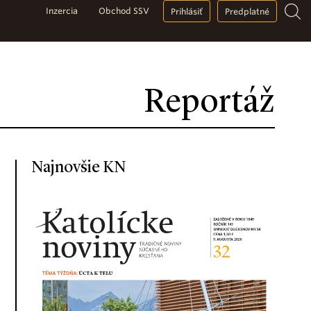
Inzercia
Obchod SSV
Prihlásiť
Predplatné
Reportáž
Najnovšie KN