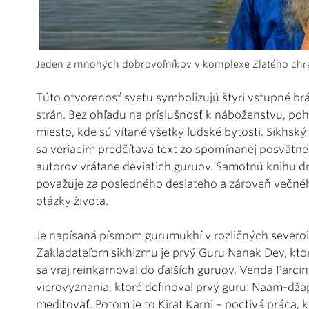
Jeden z mnohých dobrovoľníkov v komplexe Zlatého chr
Túto otvorenosť svetu symbolizujú štyri vstupné b
strán. Bez ohľadu na príslušnosť k náboženstvu, poh
miesto, kde sú vítané všetky ľudské bytosti. Sikhský
sa veriacim predčítava text zo spomínanej posvätnej
autorov vrátane deviatich guruov. Samotnú knihu dr
považuje za posledného desiateho a zároveň večné
otázky života.
Je napísaná písmom gurumukhí v rozličných severoi
Zakladateľom sikhizmu je prvý Guru Nanak Dev, ktorý 
sa vraj reinkarnoval do ďalších guruov. Venda Parci
vierovyznania, ktoré definoval prvý guru: Naam-dža
meditovať. Potom je to Kirat Karni – poctivá práca, 