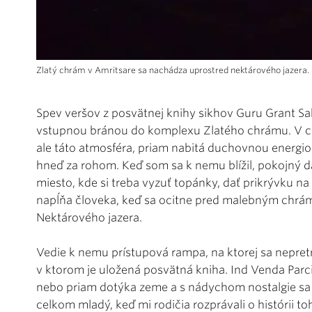
Zlatý chrám v Amritsare sa nachádza uprostred nektárového jazera. P
Spev veršov z posvätnej knihy sikhov Guru Grant Sa
vstupnou bránou do komplexu Zlatého chrámu. V cen
ale táto atmosféra, priam nabitá duchovnou energiou
hneď za rohom. Keď som sa k nemu blížil, pokojný d
miesto, kde si treba vyzuť topánky, dať prikrývku na
napĺňa človeka, keď sa ocitne pred malebným chrá
Nektárového jazera.
Vedie k nemu prístupová rampa, na ktorej sa nepretr
v ktorom je uložená posvätná kniha. Ind Venda Parci
nebo priam dotýka zeme a s nádychom nostalgie sa z
celkom mladý, keď mi rodičia rozprávali o histórii t