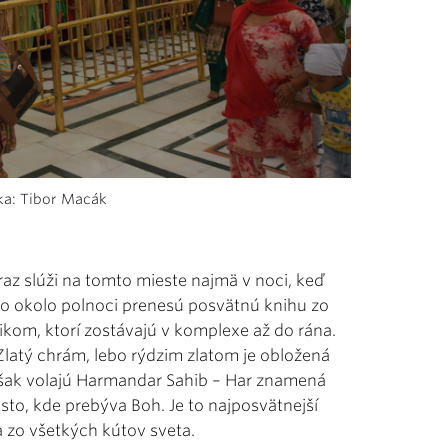
ka: Tibor Macák
z slúži na tomto mieste najmä v noci, keď
ého okolo polnoci prenesú posvätnú knihu zo
kom, ktorí zostávajú v komplexe až do rána.
latý chrám, lebo rýdzim zlatom je obložená
 však volajú Harmandar Sahib – Har znamená
sto, kde prebýva Boh. Je to najposvätnejší
ia zo všetkých kútov sveta.