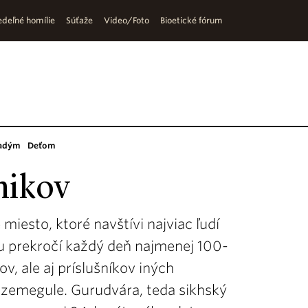
deľné homílie
Súťaže
Video/Foto
Bioetické fórum
adým
Deťom
nikov
miesto, ktoré navštívi najviac ľudí
xu prekročí každý deň najmenej 100-
ov, ale aj príslušníkov iných
v zemegule. Gurudvára, teda sikhský