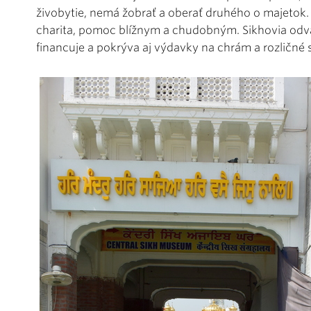
živobytie, nemá žobrať a oberať druhého o majetok
charita, pomoc blížnym a chudobným. Sikhovia odv
financuje a pokrýva aj výdavky na chrám a rozličné 