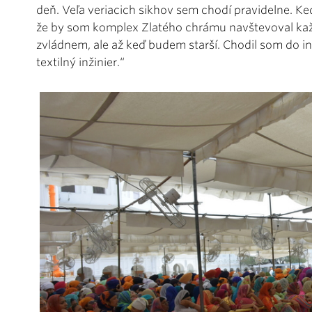
deň. Veľa veriacich sikhov sem chodí pravidelne. Keď
že by som komplex Zlatého chrámu navštevoval každ
zvládnem, ale až keď budem starší. Chodil som do i
textilný inžinier.“