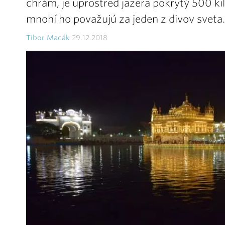
chrám, je uprostred jazera pokrytý 500 k
mnohí ho považujú za jeden z divov sveta.
Tibor Macák
29.12.2018