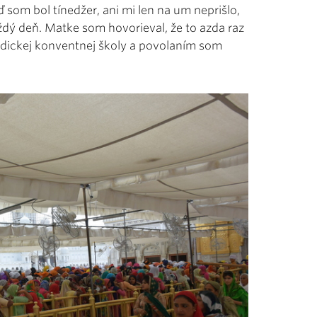
 som bol tínedžer, ani mi len na um neprišlo,
ý deň. Matke som hovorieval, že to azda raz
ndickej konventnej školy a povolaním som