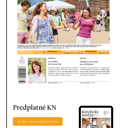
Predplatné KN
Staňte sa predplatiteľom