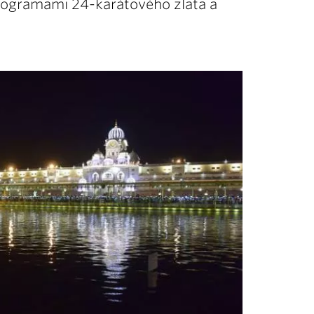
ilogramami 24-karátového zlata a