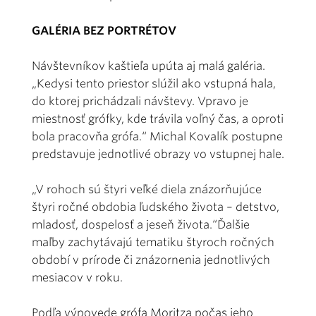
GALÉRIA BEZ PORTRÉTOV
Návštevníkov kaštieľa upúta aj malá galéria.
„Kedysi tento priestor slúžil ako vstupná hala,
do ktorej prichádzali návštevy. Vpravo je
miestnosť grófky, kde trávila voľný čas, a oproti
bola pracovňa grófa.“ Michal Kovalík postupne
predstavuje jednotlivé obrazy vo vstupnej hale.
„V rohoch sú štyri veľké diela znázorňujúce
štyri ročné obdobia ľudského života – detstvo,
mladosť, dospelosť a jeseň života.“Ďalšie
maľby zachytávajú tematiku štyroch ročných
období v prírode či znázornenia jednotlivých
mesiacov v roku.
Podľa výpovede grófa Moritza počas jeho