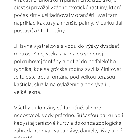
ciest si privážal vzácne exotické rastliny, ktoré
počas zimy uskladňoval v oranžérii. Mal tam
napríklad kaktusy a menšie palmy. V parku dal
postaviť až tri fontány.
„Hlavná vystrekovala vodu do výšky dvadsať
metrov. Z nej stekala voda do spodnej
polkruhovej fontány a odtiaľ do neďalekého
rybníka, kde sa grófska rodina zvykla člnkovať.
Je tu ešte tretia fontána pod veľkou terasou
kaštieľa, slúžila na ovlaženie a pokrývali ju
veľké lekná.“
Všetky tri fontány sú funkčné, ale pre
nedostatok vody prázdne. Súčasťou parku boli
kedysi aj tenisové kurty a dokonca zoologická
záhrada. Chovali sa tu pávy, daniele, líšky a iné