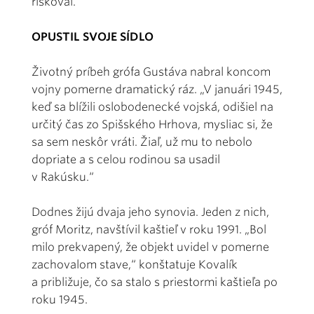
riskoval.“
OPUSTIL SVOJE SÍDLO
Životný príbeh grófa Gustáva nabral koncom
vojny pomerne dramatický ráz. „V januári 1945,
keď sa blížili oslobodenecké vojská, odišiel na
určitý čas zo Spišského Hrhova, mysliac si, že
sa sem neskôr vráti. Žiaľ, už mu to nebolo
dopriate a s celou rodinou sa usadil
v Rakúsku.“
Dodnes žijú dvaja jeho synovia. Jeden z nich,
gróf Moritz, navštívil kaštieľ v roku 1991. „Bol
milo prekvapený, že objekt uvidel v pomerne
zachovalom stave,“ konštatuje Kovalík
a približuje, čo sa stalo s priestormi kaštieľa po
roku 1945.