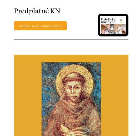
Predplatné KN
Staňte sa predplatiteľom