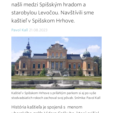
našli medzi Spišským hradom a
starobylou Levočou. Navštívili sme
kaštieľ v Spišskom Hrhove.
Pavol Kall
21.08.2023
Kaštieľ v Spišskom Hrhove s priľahlým parkom si aj po vyše
stodvadsiatich rokoch zachoval svoj pôvab. Snímka: Pavol Kall
História kaštieľa je spojená s menom