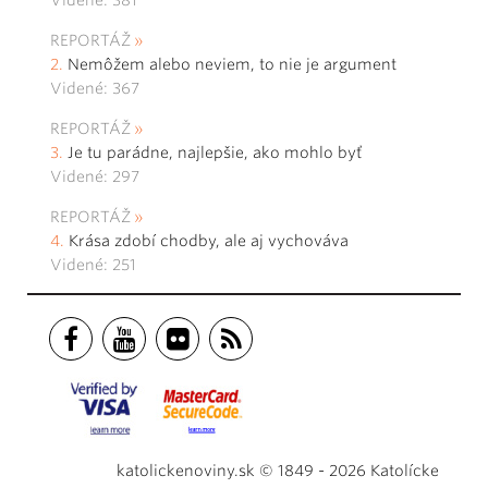
REPORTÁŽ
Nemôžem alebo neviem, to nie je argument
Videné: 367
REPORTÁŽ
Je tu parádne, najlepšie, ako mohlo byť
Videné: 297
REPORTÁŽ
Krása zdobí chodby, ale aj vychováva
Videné: 251
katolickenoviny.sk © 1849 - 2026 Katolícke