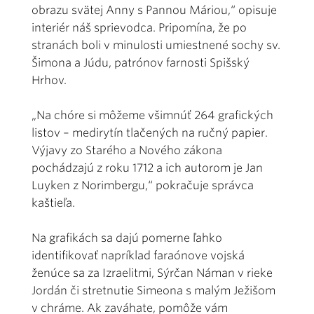
obrazu svätej Anny s Pannou Máriou,“ opisuje
interiér náš sprievodca. Pripomína, že po
stranách boli v minulosti umiestnené sochy sv.
Šimona a Júdu, patrónov farnosti Spišský
Hrhov.
„Na chóre si môžeme všimnúť 264 grafických
listov – medirytín tlačených na ručný papier.
Výjavy zo Starého a Nového zákona
pochádzajú z roku 1712 a ich autorom je Jan
Luyken z Norimbergu,“ pokračuje správca
kaštieľa.
Na grafikách sa dajú pomerne ľahko
identifikovať napríklad faraónove vojská
ženúce sa za Izraelitmi, Sýrčan Náman v rieke
Jordán či stretnutie Simeona s malým Ježišom
v chráme. Ak zaváhate, pomôže vám