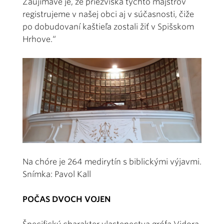
Zaujímavé je, že priezviská týchto majstrov
registrujeme v našej obci aj v súčasnosti, čiže
po dobudovaní kaštieľa zostali žiť v Spišskom
Hrhove.“
Na chóre je 264 medirytín s biblickými výjavmi.
Snímka: Pavol Kall
POČAS DVOCH VOJEN