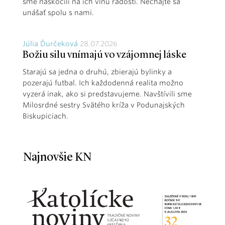
sme naskočili na ich vlnu radosti. Nechajte sa
unášať spolu s nami.
Júlia Ďurčeková
28.07.2026
Božiu silu vnímajú vo vzájomnej láske
Starajú sa jedna o druhú, zbierajú bylinky a
pozerajú futbal. Ich každodenná realita možno
vyzerá inak, ako si predstavujeme. Navštívili sme
Milosrdné sestry Svätého kríža v Podunajských
Biskupiciach.
Najnovšie KN