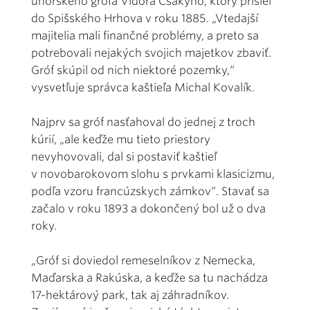
uhorského grófa Vidora Csákyho, ktorý prišiel
do Spišského Hrhova v roku 1885. „Vtedajší
majitelia mali finančné problémy, a preto sa
potrebovali nejakých svojich majetkov zbaviť.
Gróf skúpil od nich niektoré pozemky,“
vysvetľuje správca kaštieľa Michal Kovalík.
Najprv sa gróf nasťahoval do jednej z troch
kúrií, „ale keďže mu tieto priestory
nevyhovovali, dal si postaviť kaštieľ
v novobarokovom slohu s prvkami klasicizmu,
podľa vzoru francúzskych zámkov“. Stavať sa
začalo v roku 1893 a dokončený bol už o dva
roky.
„Gróf si doviedol remeselníkov z Nemecka,
Maďarska a Rakúska, a keďže sa tu nachádza
17-hektárový park, tak aj záhradníkov.