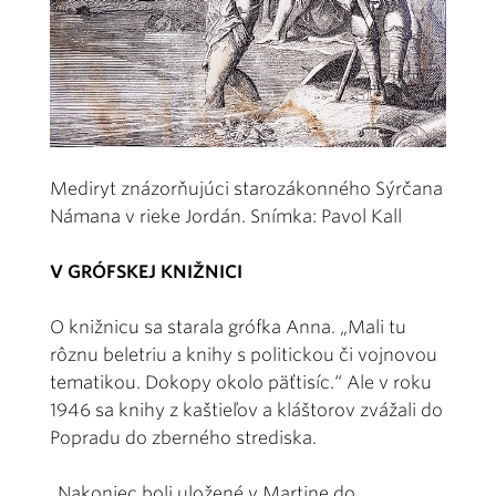
Mediryt znázorňujúci starozákonného Sýrčana
Námana v rieke Jordán. Snímka: Pavol Kall
V GRÓFSKEJ KNIŽNICI
O knižnicu sa starala grófka Anna. „Mali tu
rôznu beletriu a knihy s politickou či vojnovou
tematikou. Dokopy okolo päťtisíc.“ Ale v roku
1946 sa knihy z kaštieľov a kláštorov zvážali do
Popradu do zberného strediska.
„Nakoniec boli uložené v Martine do