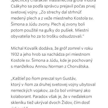
Špecifický charakter vlastenectva grófa Vidora
Csákyho sa podľa správcu prejavil počas prvej
svetovej vojny. „Zo strechy dal strhnúť
medený plech a z veže miestneho Kostola sv.
Šimona a Júdu zvony. Plech aj zvony boli
potom použité na guľky do pušiek. Miestni
obyvatelia ho za to trošku odsudzovali.“
Michal Kovalík dodáva, že gróf zomrel v roku
1932 a jeho hrob sa nachádza pri miestnom
Kostole sv. Šimona a Júdu, kde je pochovaný
s manželkou Annou Norman z Chorvátska.
„Kaštieľ po ňom prevzal syn Gustáv,
ktorý v ňom za druhej svetovej vojny ubytoval
nemeckých vojakov, za čo bol vnímaný ako
kolaborant. Paradox však je, že v neďalekom
skleníku tiež ukrýval dvoch Židov, čím dosť