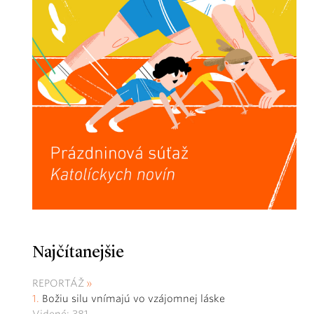
Najčítanejšie
REPORTÁŽ
Božiu silu vnímajú vo vzájomnej láske
Videné: 381