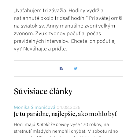
„Naťahujem tri závažia. Hodiny vydržia
natiahnuté okolo tridsať hodín.“ Pri svätej omši
na sviatok sv. Anny manuálne zvoní veľkým
zvonom. Zvuk zvonov počuť aj počas
pravidelných intervalov. Chcete ich počuť aj
vy? Neváhajte a príďte.
Súvisiace články
Monika Šimoničová
04.08.2026
Je tu parádne, najlepšie, ako mohlo byť
Hoci majú
Katolícke noviny
vyše 170 rokov, na
stretnutí mladých nemohli chýbať. V sobotu ráno