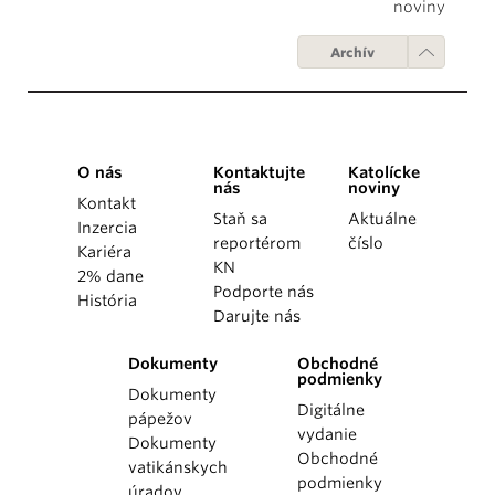
noviny
Archív
O nás
Kontaktujte
Katolícke
nás
noviny
Kontakt
Staň sa
Aktuálne
Inzercia
reportérom
číslo
Kariéra
KN
2% dane
Podporte nás
História
Darujte nás
Dokumenty
Obchodné
podmienky
Dokumenty
Digitálne
pápežov
vydanie
Dokumenty
Obchodné
vatikánskych
podmienky
úradov