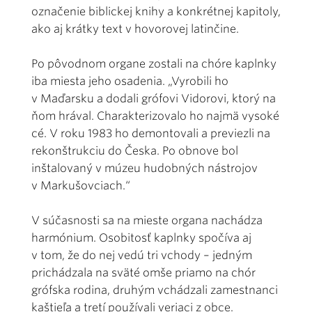
označenie biblickej knihy a konkrétnej kapitoly,
ako aj krátky text v hovorovej latinčine.
Po pôvodnom organe zostali na chóre kaplnky
iba miesta jeho osadenia. „Vyrobili ho
v Maďarsku a dodali grófovi Vidorovi, ktorý na
ňom hrával. Charakterizovalo ho najmä vysoké
cé. V roku 1983 ho demontovali a previezli na
rekonštrukciu do Česka. Po obnove bol
inštalovaný v múzeu hudobných nástrojov
v Markušovciach.“
V súčasnosti sa na mieste organa nachádza
harmónium. Osobitosť kaplnky spočíva aj
v tom, že do nej vedú tri vchody – jedným
prichádzala na sväté omše priamo na chór
grófska rodina, druhým vchádzali zamestnanci
kaštieľa a tretí používali veriaci z obce.