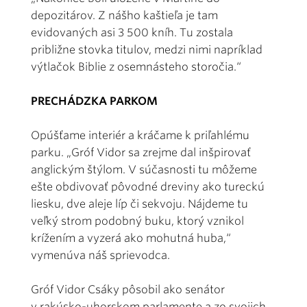
depozitárov. Z nášho kaštieľa je tam
evidovaných asi 3 500 kníh. Tu zostala
približne stovka titulov, medzi nimi napríklad
výtlačok Biblie z osemnásteho storočia.“
PRECHÁDZKA PARKOM
Opúšťame interiér a kráčame k priľahlému
parku. „Gróf Vidor sa zrejme dal inšpirovať
anglickým štýlom. V súčasnosti tu môžeme
ešte obdivovať pôvodné dreviny ako tureckú
liesku, dve aleje líp či sekvoju. Nájdeme tu
veľký strom podobný buku, ktorý vznikol
krížením a vyzerá ako mohutná huba,“
vymenúva náš sprievodca.
Gróf Vidor Csáky pôsobil ako senátor
v rakúsko-uhorskom parlamente a zo svojich